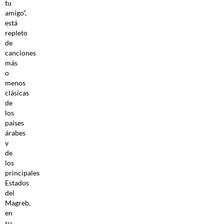
tu
amigo”,
está
repleto
de
canciones
más
o
menos
clásicas
de
los
países
árabes
y
de
los
principales
Estados
del
Magreb,
en
su