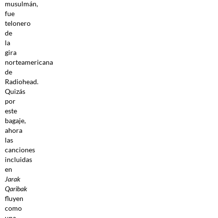
musulmán,
fue
telonero
de
la
gira
norteamericana
de
Radiohead.
Quizás
por
este
bagaje,
ahora
las
canciones
incluidas
en
Jarak
Qaribak
fluyen
como
una