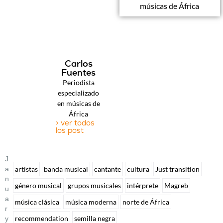
músicas de África
Carlos
Fuentes
Periodista
especializado
en músicas de
África
> ver todos
los post
J
A
artistas
banda musical
cantante
cultura
Just transition
N
género musical
grupos musicales
intérprete
Magreb
U
A
música clásica
música moderna
norte de África
R
recommendation
semilla negra
Y