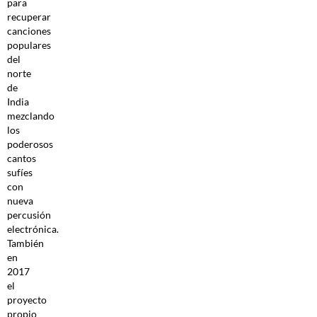
para
recuperar
canciones
populares
del
norte
de
India
mezclando
los
poderosos
cantos
sufíes
con
nueva
percusión
electrónica.
También
en
2017
el
proyecto
propio