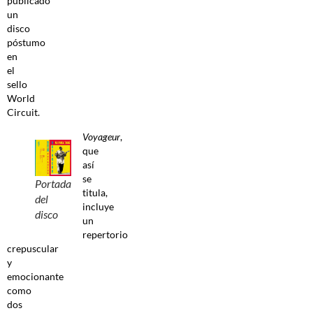
publicado
un
disco
póstumo
en
el
sello
World
Circuit.
Voyageur
,
que
así
se
Portada
titula,
del
incluye
disco
un
repertorio
crepuscular
y
emocionante
como
dos