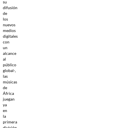
su
difusión
de
los
nuevos
medios
digitales
con
un
alcance
al
público
global-,
las
músicas
de
África
juegan
ya
en
la
primera
división