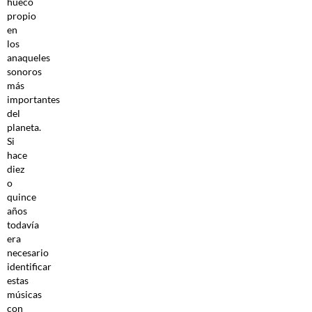
hueco
propio
en
los
anaqueles
sonoros
más
importantes
del
planeta.
Si
hace
diez
o
quince
años
todavía
era
necesario
identificar
estas
músicas
con