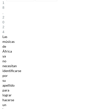
1
8
,
2
0
2
4
Las
músicas
de
África
ya
no
necesitan
identificarse
por
su
apellido
para
lograr
hacerse
un