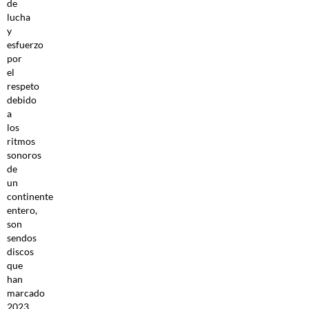
de
lucha
y
esfuerzo
por
el
respeto
debido
a
los
ritmos
sonoros
de
un
continente
entero,
son
sendos
discos
que
han
marcado
2023.