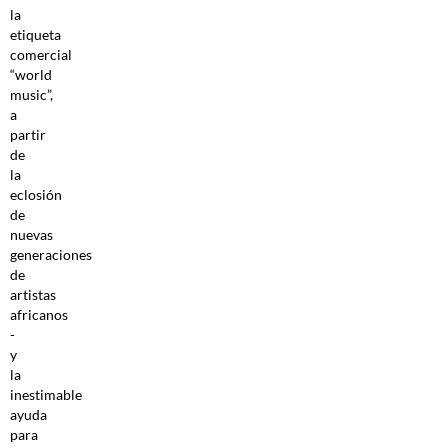
la
etiqueta
comercial
“world
music”,
a
partir
de
la
eclosión
de
nuevas
generaciones
de
artistas
africanos
-
y
la
inestimable
ayuda
para