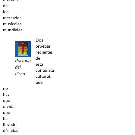
de
los
mercados
musicales
mundiales.
Dos
pruebas
recientes
de
Portada
esta
del
conquista
disco
cultural,
que
no
hay
que
olvidar
que
ha
llevado
décadas