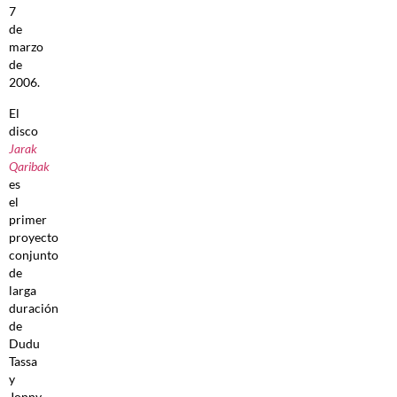
7
de
marzo
de
2006.
El
disco
Jarak
Qaribak
es
el
primer
proyecto
conjunto
de
larga
duración
de
Dudu
Tassa
y
Jonny