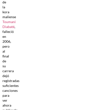
de
la
kora
maliense
Toumani
Diabaté
,
falleció
en
2006,
pero
al
final
de
su
carrera
dejó
registradas
suficientes
canciones
para
ver
ahora