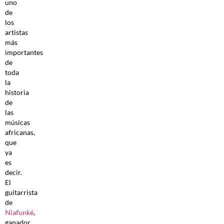
uno
de
los
artistas
más
importantes
de
toda
la
historia
de
las
músicas
africanas,
que
ya
es
decir.
El
guitarrista
de
Niafunké
,
ganador