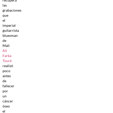
recupera
las
grabaciones
que
el
imperial
guitarrista
bluesman
de
Mali
Ali
Farka
Touré
realizó
poco
antes
de
fallecer
por
un
cáncer
óseo
el