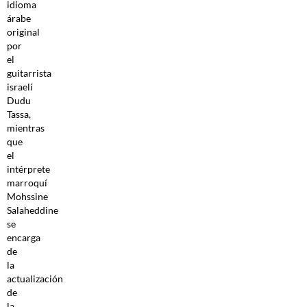
idioma
árabe
original
por
el
guitarrista
israelí
Dudu
Tassa,
mientras
que
el
intérprete
marroquí
Mohssine
Salaheddine
se
encarga
de
la
actualización
de
la