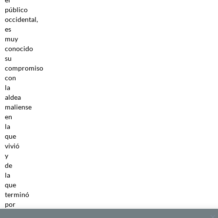
público
occidental,
es
muy
conocido
su
compromiso
con
la
aldea
maliense
en
la
que
vivió
y
de
la
que
terminó
por
convertirse