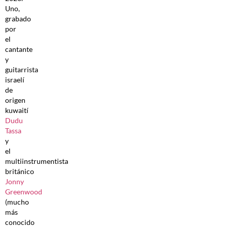
Uno,
grabado
por
el
cantante
y
guitarrista
israelí
de
origen
kuwaití
Dudu
Tassa
y
el
multiinstrumentista
británico
Jonny
Greenwood
(mucho
más
conocido