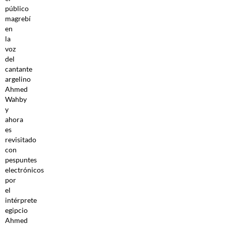
público
magrebí
en
la
voz
del
cantante
argelino
Ahmed
Wahby
y
ahora
es
revisitado
con
pespuntes
electrónicos
por
el
intérprete
egipcio
Ahmed