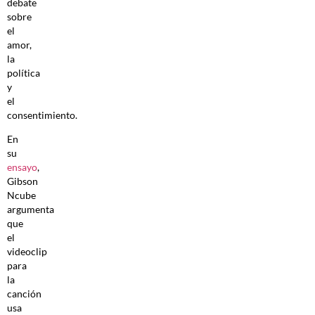
debate
sobre
el
amor,
la
política
y
el
consentimiento.
En
su
ensayo
,
Gibson
Ncube
argumenta
que
el
videoclip
para
la
canción
usa