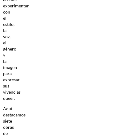
experimentan
con
el
estilo,
la
voz,
el
género
y
la
imagen
para
expresar
sus
vivencias
queer.
Aquí
destacamos
siete
obras
de