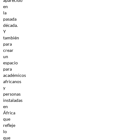
aparecido
en
la
pasada
década.
Y
también
para
crear
un
espacio
para
académicos
africanos
y
personas
instaladas
en
África
que
refleje
lo
que