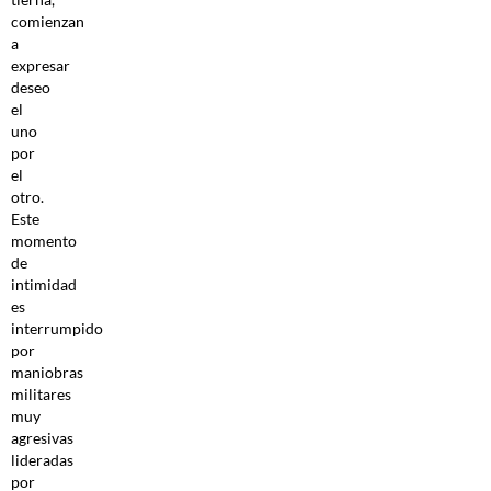
comienzan
a
expresar
deseo
el
uno
por
el
otro.
Este
momento
de
intimidad
es
interrumpido
por
maniobras
militares
muy
agresivas
lideradas
por