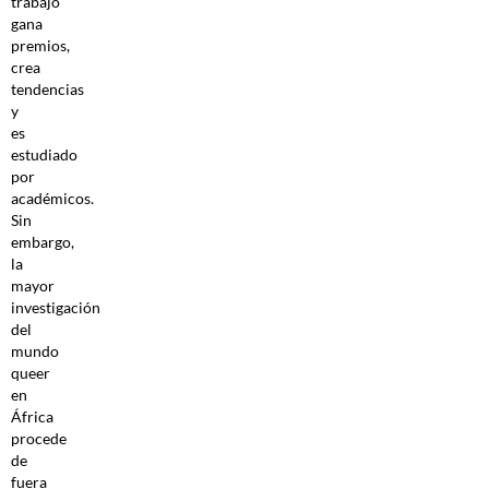
trabajo
gana
premios,
crea
tendencias
y
es
estudiado
por
académicos.
Sin
embargo,
la
mayor
investigación
del
mundo
queer
en
África
procede
de
fuera