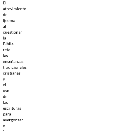
El
atrevimiento
de
Ijeoma
al
cuestionar
la
Biblia
reta
las
enseñanzas
tradicionales
cristianas
y
el
uso
de
las
escrituras
para
avergonzar
o