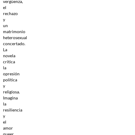
vergüenza,
el
rechazo
y
un
matrimonio
heterosexual
concertado.
La
novela
critica
la
opresión
política
y
religiosa.
Imagina
la
resiliencia
y
el
amor
queer