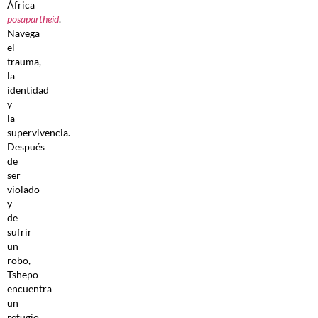
África
posapartheid
.
Navega
el
trauma,
la
identidad
y
la
supervivencia.
Después
de
ser
violado
y
de
sufrir
un
robo,
Tshepo
encuentra
un
refugio