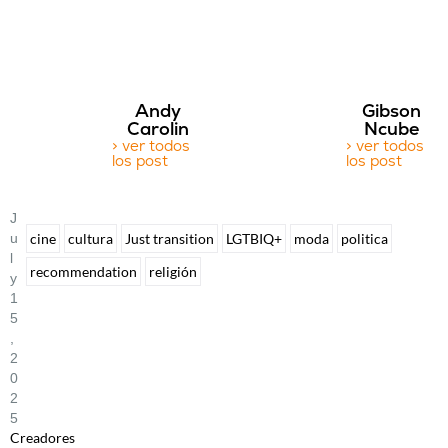
Andy
Gibson
Carolin
Ncube
> ver todos
> ver todos
los post
los post
J
U
cine
cultura
Just transition
LGTBIQ+
moda
politica
L
recommendation
religión
Y
1
5
,
2
0
2
5
Creadores