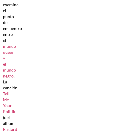
examina
el
punto
de
encuentro
entre
el
mundo
queer
y
el
mundo
negro
.
La
canción
Tell
Me
Your
Politik
(del
álbum
Bastard