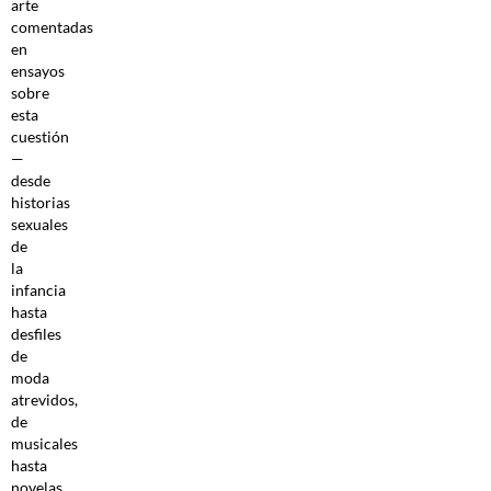
arte
comentadas
en
ensayos
sobre
esta
cuestión
—
desde
historias
sexuales
de
la
infancia
hasta
desfiles
de
moda
atrevidos,
de
musicales
hasta
novelas