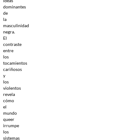
ideas
dominantes
de
la
masculinidad
negra.
El
contraste
entre
los
tocamientos
cariñosos
y
los
violentos
revela
cómo
el
mundo
queer
irrumpe
los
sistemas