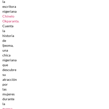
la
escritora
nigeriana
Chinelo
Okparanta.
Cuenta
la
historia
de
Ijeoma,
una
chica
nigeriana
que
descubre
su
atracción
por
las
mujeres
durante
la
guerra