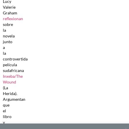
Lucy
Valerie
Graham
reflexionan
sobre
la
novela
junto
a
la
controvertida
película
sudafricana
Inxeba/The
Wound
(La
Herida).
Argumentan
que
el
libro
y
la