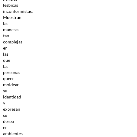
lésbicas
inconformistas.
Muestran
las
maneras
tan
complejas
en
las
que
las
personas
queer
moldean
su
identidad
y
expresan
su
deseo
en
ambientes