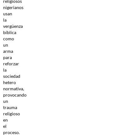
religiosos
nigerianos
usan
la
vergüenza
bíblica
como
un
arma
para
reforzar
la
sociedad
hetero
normativa,
provocando
un
trauma
religioso
en
el
proceso.