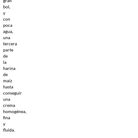
gran
bol,
y
con
poca
agua,
una
tercera
parte
de
la
harina
de
maíz
hasta
conseguir
una
crema
homogénea,
fina
y
fluida.