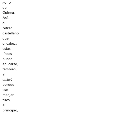
golfo
de
Guinea.
Así,
el
refrán
castellano
que
encabeza
estas
líneas
puede
aplicarse,
también,
al
amiwó
porque
ese
manjar
tuvo,
al
principio,