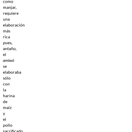
como
manjar,
requiere
una
elaboración
más
rica
pues,
antaño,
el
amiwó
se
elaboraba
sólo
con
la
harina
de
maíz
y
el
pollo
sacrificado