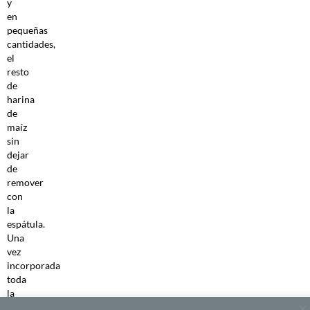
y
en
pequeñas
cantidades,
el
resto
de
harina
de
maíz
sin
dejar
de
remover
con
la
espátula.
Una
vez
incorporada
toda
la
harina,