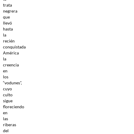
trata
negrera
que
llevó
hasta
la
recién
conquistada
América
la
creencia
en
los
“vodunes”,
cuyo
culto
sigue
floreciendo
en
las
riberas
del