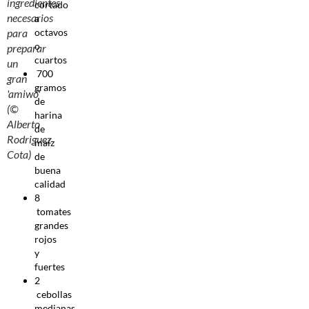
ingredientes
cortado
necesarios
a
octavos
para
o
preparar
cuartos
un
700
gran
gramos
'amiwó'
de
(©
harina
Alberto
de
Rodriguez
maíz
Cota)
de
buena
calidad
8
tomates
grandes
rojos
y
fuertes
2
cebollas
medianas