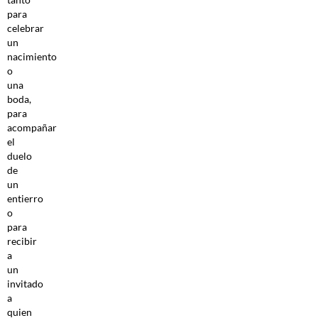
para
celebrar
un
nacimiento
o
una
boda,
para
acompañar
el
duelo
de
un
entierro
o
para
recibir
a
un
invitado
a
quien