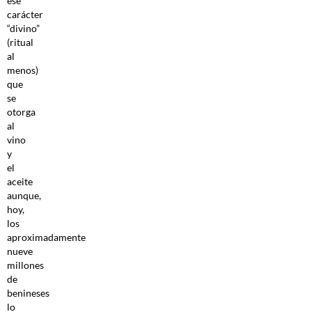
ese
carácter
“divino”
(ritual
al
menos)
que
se
otorga
al
vino
y
el
aceite
aunque,
hoy,
los
aproximadamente
nueve
millones
de
benineses
lo