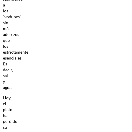
a
los
“vodunes”
sin
más
aderezos
que
los
estrictamente
esenciales.
Es
decir,
sal
y
agua.
Hoy,
el
plato
ha
perdido
su