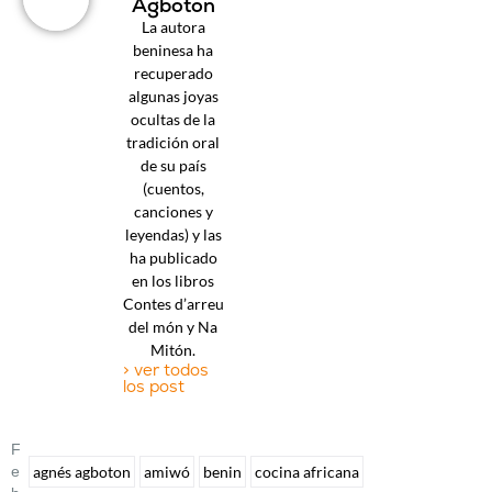
Agboton
La autora
beninesa ha
recuperado
algunas joyas
ocultas de la
tradición oral
de su país
(cuentos,
canciones y
leyendas) y las
ha publicado
en los libros
Contes d’arreu
del món y Na
Mitón.
> ver todos
los post
F
E
agnés agboton
amiwó
benin
cocina africana