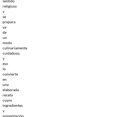
sentido
religioso
y
se
prepara
ya
de
un
modo
culinariamente
cuidadoso,
y
eso
lo
convierte
en
una
elaborada
receta
cuyos
ingredientes
y
presentación