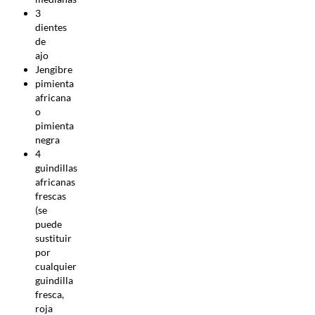
3
dientes
de
ajo
Jengibre
pimienta
africana
o
pimienta
negra
4
guindillas
africanas
frescas
(se
puede
sustituir
por
cualquier
guindilla
fresca,
roja