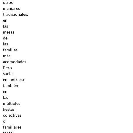
otros
manjares
tradicionales,
en
las
mesas
de
las
familias
más
acomodadas.
Pero
suele
encontrarse
también
en
las
múltiples
fiestas
colectivas
o
familiares
tanto