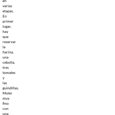
en
varias
etapas.
En
primer
lugar,
hay
que
reservar
la
harina,
una
cebolla,
tres
tomates
y
las
guindillas.
Moler
muy
fino
con
una