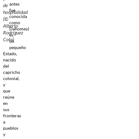
antes
de
fue
hospitalidad
conocida
(©
como
Alberto
Dahomey)
Rodriguez
es
Cota)
un
pequeño
Estado,
nacido
del
capricho
colonial,
y
que
reúne
en
sus
fronteras
a
pueblos
y