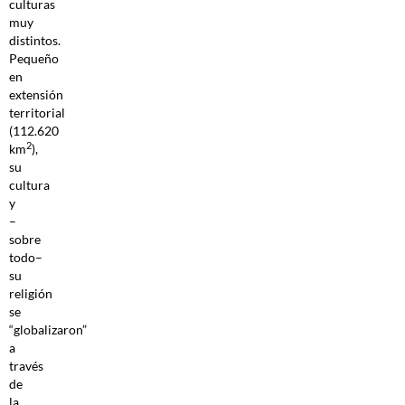
culturas
muy
distintos.
Pequeño
en
extensión
territorial
(112.620
2
km
),
su
cultura
y
–
sobre
todo–
su
religión
se
“globalizaron”
a
través
de
la