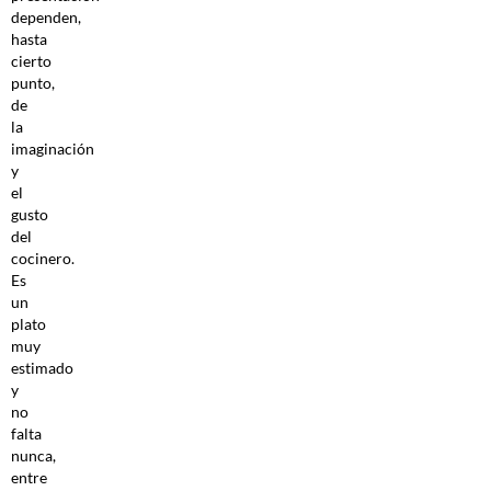
dependen,
hasta
cierto
punto,
de
la
imaginación
y
el
gusto
del
cocinero.
Es
un
plato
muy
estimado
y
no
falta
nunca,
entre