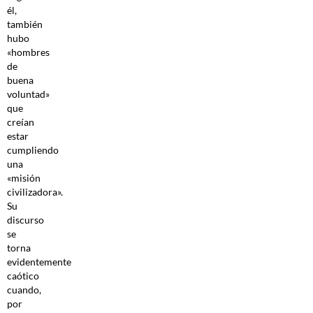
él,
también
hubo
«hombres
de
buena
voluntad»
que
creían
estar
cumpliendo
una
«misión
civilizadora».
Su
discurso
se
torna
evidentemente
caótico
cuando,
por