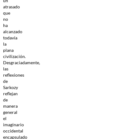
un
atrasado
que
no
ha
alcanzado
todavía
la
plana
civilización.
Desgraciadamente,
las
reflexiones
de
Sarkozy
reflejan
de
manera
general
el
imaginario
occidental
encapsulado