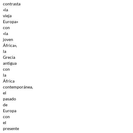
contrasta
«la
vieja
Europa»
con
«la
joven
África»,
la
Grecia
antigua
con
la
África
contemporánea,
el
pasado
de
Europa
con
el
presente