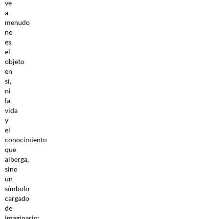
ve
a
menudo
no
es
el
objeto
en
sí,
ni
la
vida
y
el
conocimiento
que
alberga,
sino
un
símbolo
cargado
de
imaginario: