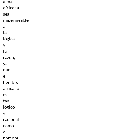
alma
africana
sea
impermeable
a
la
lógica
y
la
razón,
ya
que
el
hombre
africano
es
tan
lógico
y
racional
como
el
hombre