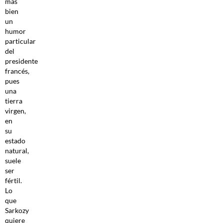
más
bien
un
humor
particular
del
presidente
francés,
pues
una
tierra
virgen,
en
su
estado
natural,
suele
ser
fértil.
Lo
que
Sarkozy
quiere