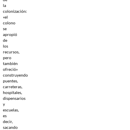
la
colonización:
«el
colono
se
apropió
de
los
recursos,
pero
también
ofreció»
construyendo
puentes,
carreteras,
hospitales,
dispensarios
y
escuelas,
es
decir,
sacando