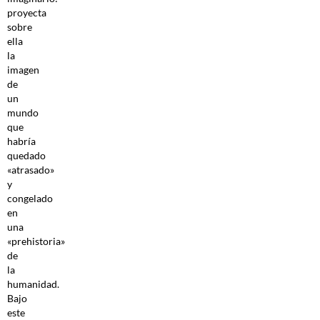
proyecta
sobre
ella
la
imagen
de
un
mundo
que
habría
quedado
«atrasado»
y
congelado
en
una
«prehistoria»
de
la
humanidad.
Bajo
este