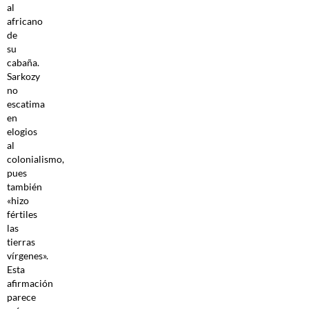
al
africano
de
su
cabaña.
Sarkozy
no
escatima
en
elogios
al
colonialismo,
pues
también
«hizo
fértiles
las
tierras
vírgenes».
Esta
afirmación
parece