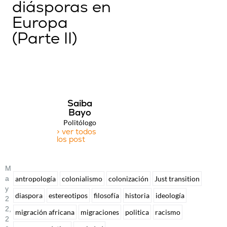
diásporas en
Europa
(Parte II)
Saiba
Bayo
Politólogo
> ver todos
los post
M
A
antropología
colonialismo
colonización
Just transition
Y
diaspora
estereotipos
filosofía
historia
ideología
2
2,
migración africana
migraciones
politica
racismo
2