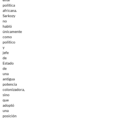
política
africana.
Sarkozy
no
habló
únicamente
como
político
y
jefe
de
Estado
de
una
antigua
potencia
colonizadora,
sino
que
adoptó
una
posición