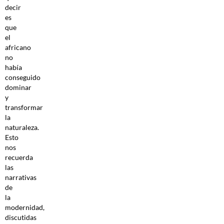
decir
es
que
el
africano
no
había
conseguido
dominar
y
transformar
la
naturaleza.
Esto
nos
recuerda
las
narrativas
de
la
modernidad,
discutidas