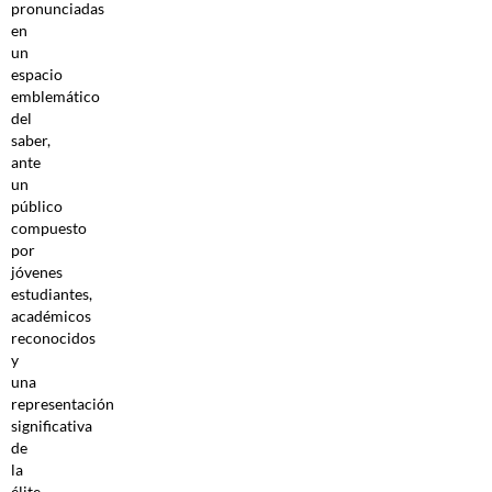
pronunciadas
en
un
espacio
emblemático
del
saber,
ante
un
público
compuesto
por
jóvenes
estudiantes,
académicos
reconocidos
y
una
representación
significativa
de
la
élite