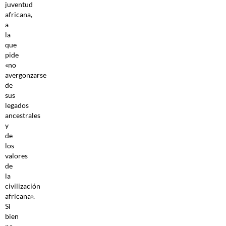
juventud
africana,
a
la
que
pide
«no
avergonzarse
de
sus
legados
ancestrales
y
de
los
valores
de
la
civilización
africana».
Si
bien