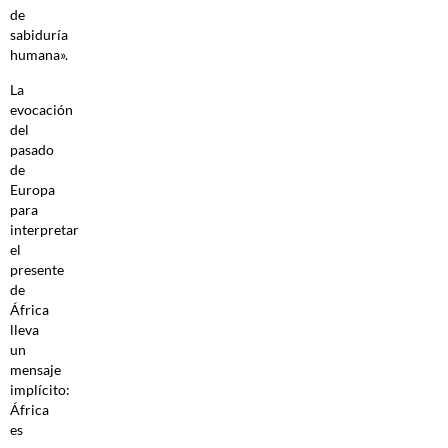
de
sabiduría
humana».
La
evocación
del
pasado
de
Europa
para
interpretar
el
presente
de
África
lleva
un
mensaje
implícito:
África
es