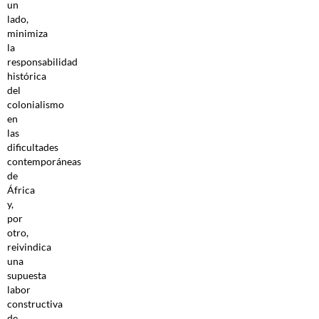
un
lado,
minimiza
la
responsabilidad
histórica
del
colonialismo
en
las
dificultades
contemporáneas
de
África
y,
por
otro,
reivindica
una
supuesta
labor
constructiva
de