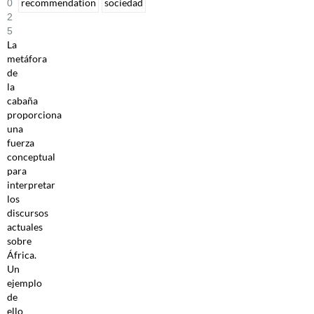
recommendation
sociedad
0
2
5
La
metáfora
de
la
cabaña
proporciona
una
fuerza
conceptual
para
interpretar
los
discursos
actuales
sobre
África.
Un
ejemplo
de
ello