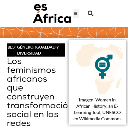
GÉNERO, IGUALDAD Y
BLOG
DIVERSIDAD
Los
feminismos
africanos
que
construyen
Imagen: Women in
transformación
African History: an E-
social en las
Learning Tool; UNESCO
en Wikimedia Commons
redes