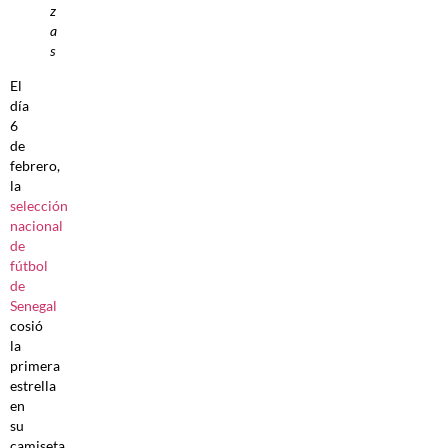
z
a
s
El
día
6
de
febrero,
la
selección
nacional
de
fútbol
de
Senegal
cosió
la
primera
estrella
en
su
camiseta.