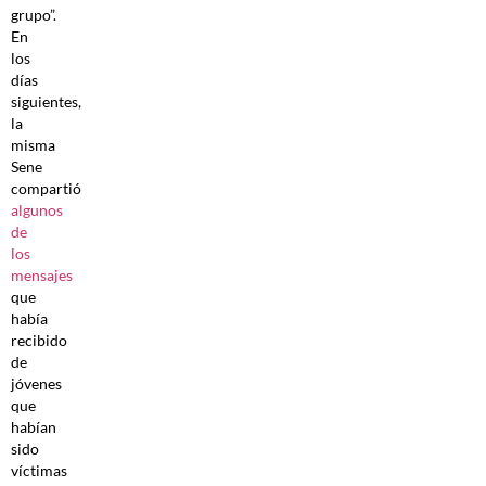
grupo”.
En
los
días
siguientes,
la
misma
Sene
compartió
algunos
de
los
mensajes
que
había
recibido
de
jóvenes
que
habían
sido
víctimas