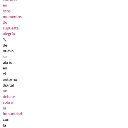
en
esos
momentos
de
supuesta
alegría
.
Y,
de
nuevo,
se
abrió
en
el
entorno
digital
un
debate
sobre
la
impunidad
con
la