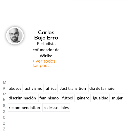
Carlos
Bajo Erro
Periodista
cofundador de
Wiriko
> ver todos
los post
M
A
abusos
activismo
africa
Just transition
día de la mujer
Rc
discriminación
feminismo
fútbol
género
igualdad
mujer
H
8,
recommendation
redes sociales
2
0
2
2