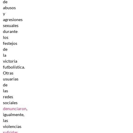
de
abusos
y
agresiones
sexuales
durante
los
festejos
de
la
victoria
futbolística.
Otras
usuarias
de
las
redes
sociales
denunciaron
,
igualmente,
las
violencias
sufridas