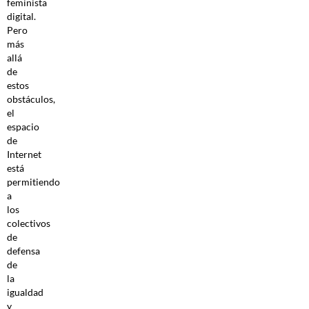
feminista
digital.
Pero
más
allá
de
estos
obstáculos,
el
espacio
de
Internet
está
permitiendo
a
los
colectivos
de
defensa
de
la
igualdad
y