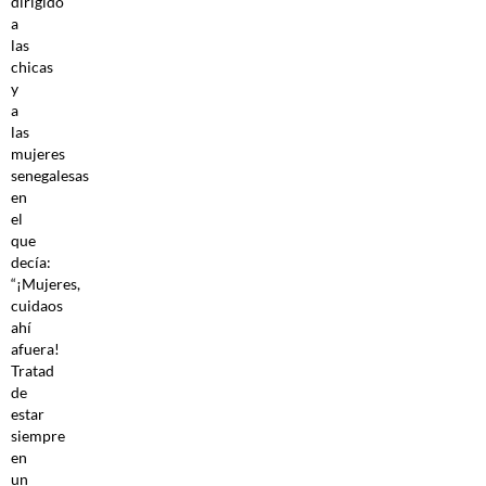
dirigido
a
las
chicas
y
a
las
mujeres
senegalesas
en
el
que
decía:
“¡Mujeres,
cuidaos
ahí
afuera!
Tratad
de
estar
siempre
en
un