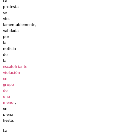
La
protesta
se
vio,
lamentablemente,
validada
por
la
noticia
de
la
escalofriante
violación
en
grupo
de
una
menor
,
en
plena
fiesta.
La