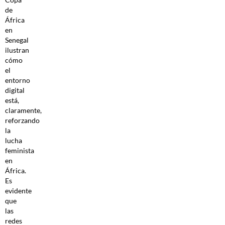
de
África
en
Senegal
ilustran
cómo
el
entorno
digital
está,
claramente,
reforzando
la
lucha
feminista
en
África.
Es
evidente
que
las
redes