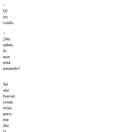
–
Oí
un
ruido.
–
¿No
sabes
lo
que
está
pasando?
Tal
vez
fueran
cosas
mías,
pero
me
dio
la