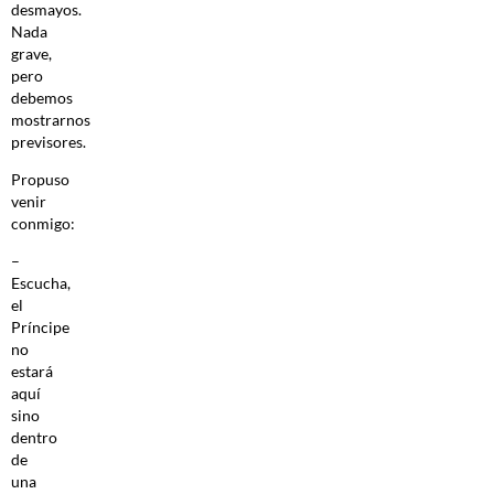
desmayos.
Nada
grave,
pero
debemos
mostrarnos
previsores.
Propuso
venir
conmigo:
–
Escucha,
el
Príncipe
no
estará
aquí
sino
dentro
de
una