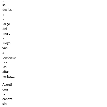
se
deslizan
a
lo
largo
del
muro
y
luego
van
a
perderse
por
las
altas
yerbas…
Asentí
con
la
cabeza
sin