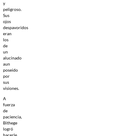
y
peligroso.
Sus
ojos
despavoridos
eran
los
de
un
alucinado
aun
poseído
por
sus
visiones.
A
fuerza
de
paciencia,
Bithege
logró
hacerle