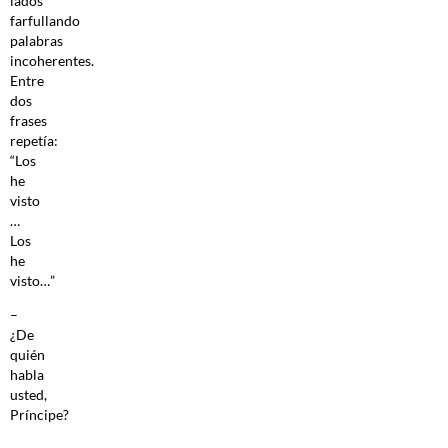
lados
farfullando
palabras
incoherentes.
Entre
dos
frases
repetía:
“Los
he
visto
…
Los
he
visto…”
–
¿De
quién
habla
usted,
Príncipe?