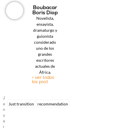
Boubacar
Boris Diop
Novelista,
ensayista,
dramaturgo y
guionista
considerado
uno de los
grandes
escritores
actuales de
África.
> ver todos
los post
J
A
Just transition
recommendation
N
U
A
R