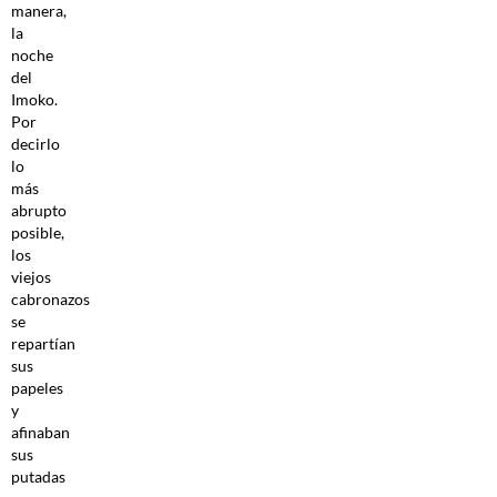
manera,
la
noche
del
Imoko.
Por
decirlo
lo
más
abrupto
posible,
los
viejos
cabronazos
se
repartían
sus
papeles
y
afinaban
sus
putadas