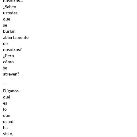
nosotros…
¿Saben
ustedes
que
se
burlan
abiertamente
de
nosotros?
¿Pero
cómo
se
atreven?
–
Díganos
qué
es
lo
que
usted
ha
visto,