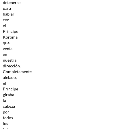
detenerse
para
hablar
con
el
Príncipe
Koroma
que
venía
en
nuestra
dirección.
Completamente
alelado,
el
Príncipe
giraba
la
cabeza
por
todos
los