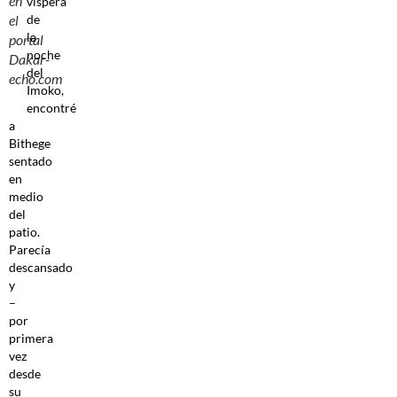
en
víspera
de
el
la
portal
noche
Dakar-
del
echo.com
Imoko,
encontré
a
Bithege
sentado
en
medio
del
patio.
Parecía
descansado
y
–
por
primera
vez
desde
su