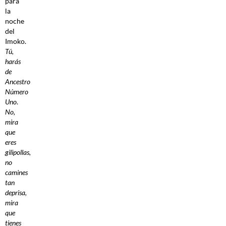
para
la
noche
del
Imoko.
Tú,
harás
de
Ancestro
Número
Uno
.
No,
mira
que
eres
gilipollas,
no
camines
tan
deprisa,
mira
que
tienes