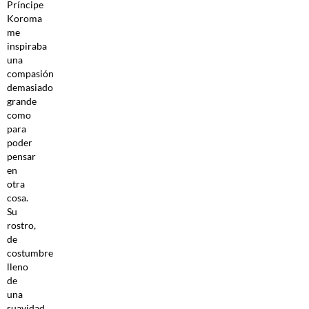
Príncipe
Koroma
me
inspiraba
una
compasión
demasiado
grande
como
para
poder
pensar
en
otra
cosa.
Su
rostro,
de
costumbre
lleno
de
una
suavidad