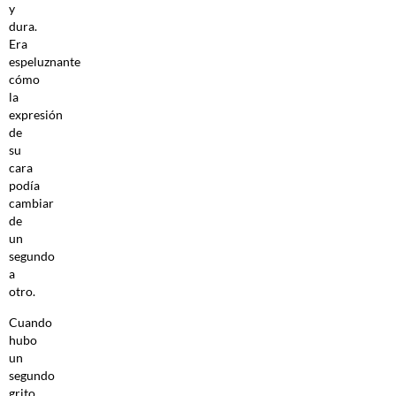
y
dura.
Era
espeluznante
cómo
la
expresión
de
su
cara
podía
cambiar
de
un
segundo
a
otro.
Cuando
hubo
un
segundo
grito,