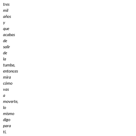
tres
mil
años
y
que
acabas
de
salir
de
la
tumba,
entonces
mira
cómo
vas
a
moverte,
lo
mismo
digo
para
tí,