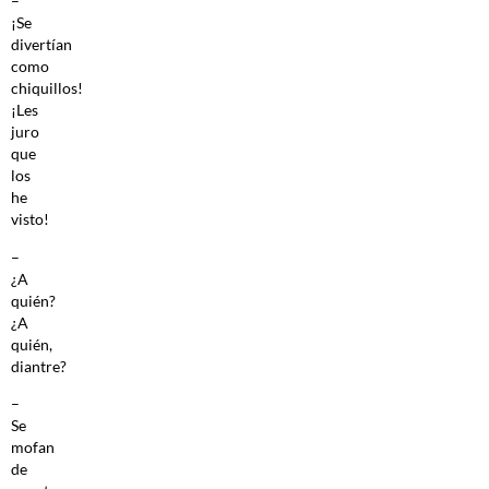
–
¡Se
divertían
como
chiquillos!
¡Les
juro
que
los
he
visto!
–
¿A
quién?
¿A
quién,
diantre?
–
Se
mofan
de