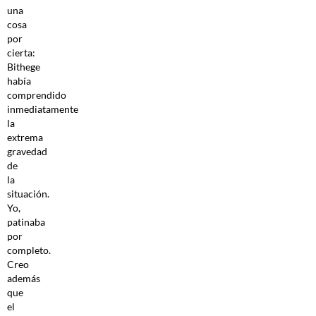
una
cosa
por
cierta:
Bithege
había
comprendido
inmediatamente
la
extrema
gravedad
de
la
situación.
Yo,
patinaba
por
completo.
Creo
además
que
el