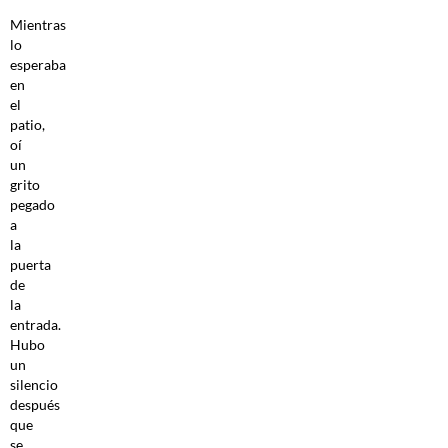
Mientras
lo
esperaba
en
el
patio,
oí
un
grito
pegado
a
la
puerta
de
la
entrada.
Hubo
un
silencio
después
que
se