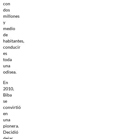
con
dos
millones
y
medio
de
habitantes,
conducir
es
toda
una
odisea.
En
2010,
Biba
se
convirtió
en
una
pionera.
Decidió
dejar