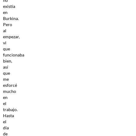
no
existía
en
Burkina.
Pero
al
empezar,
vi
que
funcionaba
bien,
así
que
me
esforcé
mucho
en
el
trabajo.
Hasta
el
día
de