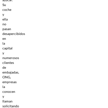
Su
coche
y
ella
no
pasan
desapercibidos
en
la
capital
y
numerosos
clientes
de
embajadas,
ONG,
empresas
la
conocen
y
llaman
solicitando