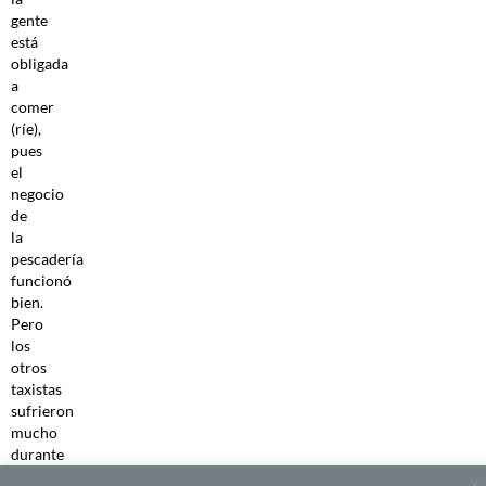
gente
está
obligada
a
comer
(ríe),
pues
el
negocio
de
la
pescadería
funcionó
bien.
Pero
los
otros
taxistas
sufrieron
mucho
durante
el