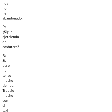
hoy
no
he
abandonado.
P:
¿Sigue
ejerciendo
de
costurera?
R:
Sí,
pero
no
tengo
mucho
tiempo.
Trabajo
mucho
con
el
taxi