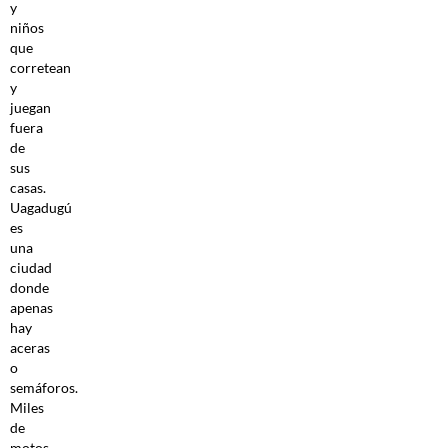
y
niños
que
corretean
y
juegan
fuera
de
sus
casas.
Uagadugú
es
una
ciudad
donde
apenas
hay
aceras
o
semáforos.
Miles
de
motos