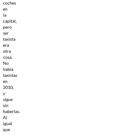
coches
en
la
capital,
pero
ser
taxista
era
otra
cosa.
No
había
taxistas
en
2010,
y
sigue
sin
haberlas.
Al
igual
que