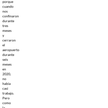
porque
cuando
nos
confinaron
durante
tres
meses
y
cerraron
el
aeropuerto
durante
seis
meses
en
2020,
no
había
casi
trabajo.
Pero
como
la