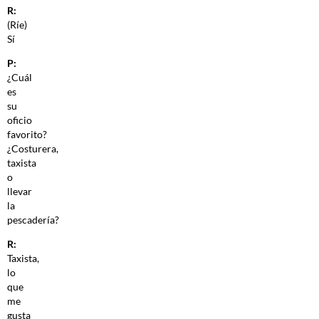
R:
(Ríe)
Sí
P:
¿Cuál
es
su
oficio
favorito?
¿Costurera,
taxista
o
llevar
la
pescadería?
R:
Taxista,
lo
que
me
gusta