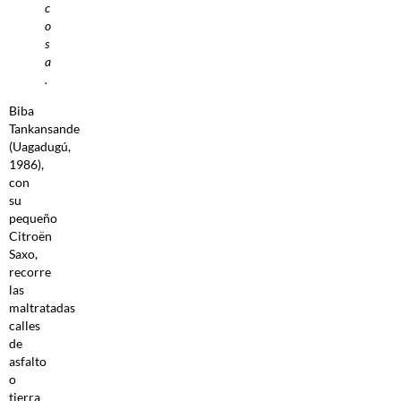
c
o
s
a
.
Biba
Tankansande
(Uagadugú,
1986),
con
su
pequeño
Citroën
Saxo,
recorre
las
maltratadas
calles
de
asfalto
o
tierra