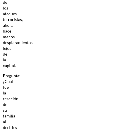
de
los
ataques
terroristas,
ahora
hace
menos
desplazamientos
lejos
de
la
capital.
Pregunta:
¿Cuál
fue
la
reacción
de
su
familia
al
decirles