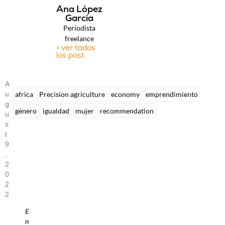
Ana López
García
Periodista
freelance
> ver todos
los post
A
U
africa
Precision agriculture
economy
emprendimiento
G
género
igualdad
mujer
recommendation
U
S
T
9
,
2
0
2
2
E
n