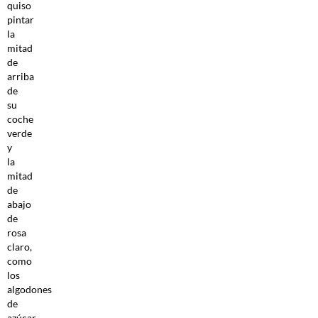
quiso
pintar
la
mitad
de
arriba
de
su
coche
verde
y
la
mitad
de
abajo
de
rosa
claro,
como
los
algodones
de
azúcar.