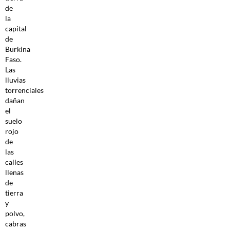
de
la
capital
de
Burkina
Faso.
Las
lluvias
torrenciales
dañan
el
suelo
rojo
de
las
calles
llenas
de
tierra
y
polvo,
cabras