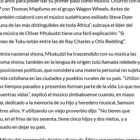
co años para poder dar su primer paso como músico. Ocurrió con e
77 con Thomas Mapfumo en el grupo Wagon Wheels. Antes de
también colaboró con el músico sudafricano exiliado Steve Dyer.
una de las más distinguibles de toda África”, subraya el líder del
a música de Oliver Mtukudzi tiene una fácil explicación: “Si
es de Tuku están entre las de Ray Charles y Otis Redding”.
etnia nacional shona, Mtukudzi ha trascendido con su música las
ioma shona, también en la lengua de origen zulú llamada ndebele y
s posiciones políticas, que considera una materia personal no sujet
vida cotidiana en las ciudades y pueblos rurales de su país. “Utilizo
os tiempos pasados y presentes forman parte de la vida. Lo que no
 nuestras vidas”, explicó el músico zimbabuense cuando, en mayo
ga
, dedicado a la memoria de su hijo y heredero musical, Samson
tres años. Y utilizando un viejo proverbio dijo: “No tienes que
en el friso de los sesenta, tiene cinco hijos y dos nietos, y a
nsado en dejar su país.
 Mtukudzi, reconocida dentro y fuera de África con premios como 