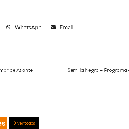
WhatsApp
Email
l mar de Atlante
Semilla Negra – Programa 4
es
ver todos