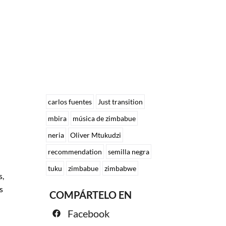
carlos fuentes
Just transition
mbira
música de zimbabue
neria
Oliver Mtukudzi
recommendation
semilla negra
tuku
zimbabue
zimbabwe
s,
s
COMPÁRTELO EN
Facebook