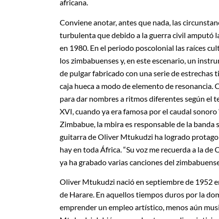
africana.
Conviene anotar, antes que nada, las circunstan
turbulenta que debido a la guerra civil amputó l
en 1980. En el periodo poscolonial las raíces c
los zimbabuenses y, en este escenario, un instr
de pulgar fabricado con una serie de estrechas 
caja hueca a modo de elemento de resonancia. Ca
para dar nombres a ritmos diferentes según el ter
XVI, cuando ya era famosa por el caudal sonoro “
Zimbabue, la mbira es responsable de la banda s
guitarra de Oliver Mtukudzi ha logrado protago
hay en toda África. “Su voz me recuerda a la de 
ya ha grabado varias canciones del zimbabuens
Oliver Mtukudzi nació en septiembre de 1952 en
de Harare. En aquellos tiempos duros por la domi
emprender un empleo artístico, menos aún musica