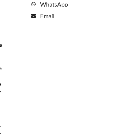
WhatsApp
Email
o
na
e
s
e
r