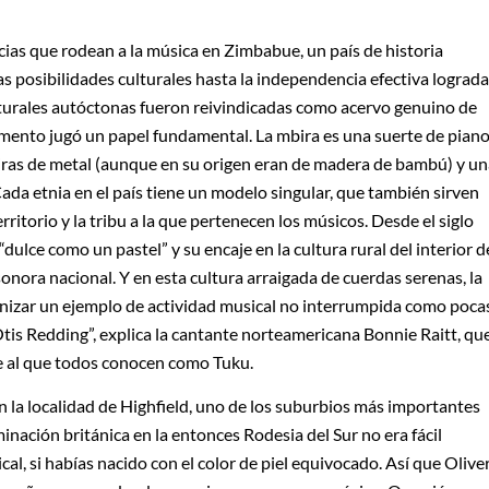
cias que rodean a la música en Zimbabue, un país de historia
as posibilidades culturales hasta la independencia efectiva lograda
ulturales autóctonas fueron reivindicadas como acervo genuino de
umento jugó un papel fundamental. La mbira es una suerte de pian
tiras de metal (aunque en su origen eran de madera de bambú) y u
da etnia en el país tiene un modelo singular, que también sirven
ritorio y la tribu a la que pertenecen los músicos. Desde el siglo
dulce como un pastel” y su encaje en la cultura rural del interior d
onora nacional. Y en esta cultura arraigada de cuerdas serenas, la
nizar un ejemplo de actividad musical no interrumpida como poca
Otis Redding”, explica la cantante norteamericana Bonnie Raitt, qu
e al que todos conocen como Tuku.
 la localidad de Highfield, uno de los suburbios más importantes
nación británica en la entonces Rodesia del Sur no era fácil
l, si habías nacido con el color de piel equivocado. Así que Olive