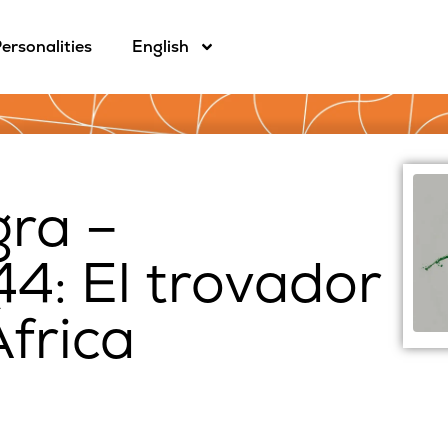
ersonalities
English
gra –
4: El trovador
frica