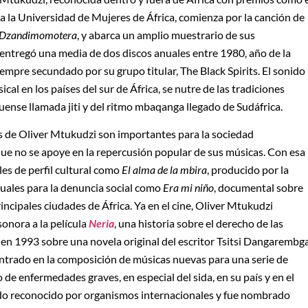
 la Universidad de Mujeres de África, comienza por la canción de
Dzandimomotera
, y abarca un amplio muestrario de sus
 entregó una media de dos discos anuales entre 1980, año de la
iempre secundado por su grupo titular, The Black Spirits. El sonido
al en los países del sur de África, se nutre de las tradiciones
uense llamada jiti y del ritmo mbaqanga llegado de Sudáfrica.
es de Oliver Mtukudzi son importantes para la sociedad
e no se apoye en la repercusión popular de sus músicas. Con esa
es de perfil cultural como
El alma de la mbira
, producido por la
uales para la denuncia social como
Era mi niño
, documental sobre
incipales ciudades de África. Ya en el cine, Oliver Mtukudzi
onora a la película
Neria
, una historia sobre el derecho de las
n 1993 sobre una novela original del escritor Tsitsi Dangarembga
entrado en la composición de músicas nuevas para una serie de
de enfermedades graves, en especial del sida, en su país y en el
sido reconocido por organismos internacionales y fue nombrado