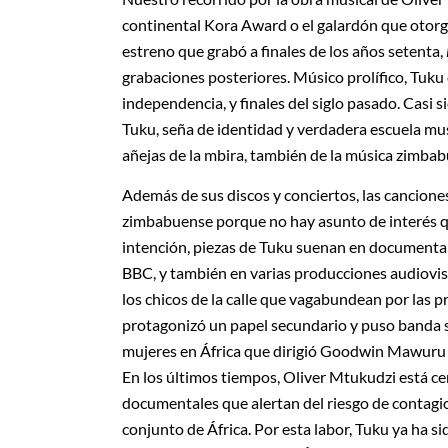
continental Kora Award o el galardón que otorga
estreno que grabó a finales de los años setenta,
grabaciones posteriores. Músico prolífico, Tuku
independencia, y finales del siglo pasado. Casi s
Tuku, seña de identidad y verdadera escuela music
añejas de la mbira, también de la música zimbab
Además de sus discos y conciertos, las cancion
zimbabuense porque no hay asunto de interés qu
intención, piezas de Tuku suenan en documental
BBC, y también en varias producciones audiovis
los chicos de la calle que vagabundean por las pr
protagonizó un papel secundario y puso banda s
mujeres en África que dirigió Goodwin Mawuru e
En los últimos tiempos, Oliver Mtukudzi está c
documentales que alertan del riesgo de contagio 
conjunto de África. Por esta labor, Tuku ya ha 