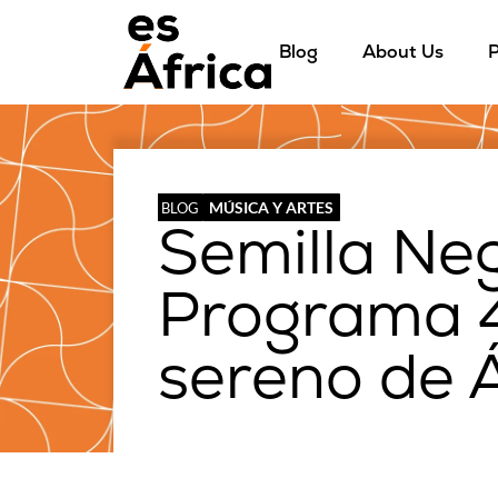
Blog
About Us
P
MÚSICA Y ARTES
BLOG
Semilla Ne
Programa 4
sereno de Á