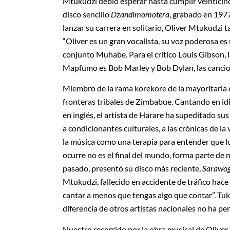
Mtukudzi debió esperar hasta cumplir veinticin
disco sencillo
Dzandimomotera
, grabado en 19
lanzar su carrera en solitario, Oliver Mtukudzi 
“Oliver es un gran vocalista, su voz poderosa es 
conjunto Muhabe. Para el crítico Louis Gibson, l
Mapfumo es Bob Marley y Bob Dylan, las cancion
Miembro de la rama korekore de la mayoritaria 
fronteras tribales de Zimbabue. Cantando en id
en inglés, el artista de Harare ha supeditado su
a condicionantes culturales, a las crónicas de la 
la música como una terapia para entender que l
ocurre no es el final del mundo, forma parte de
pasado, presentó su disco más reciente,
Sarawo
Mtukudzi, fallecido en accidente de tráfico hace 
cantar a menos que tengas algo que contar”. Tuku, 
diferencia de otros artistas nacionales no ha pe
Nuestro recorrido por la obra musical de Oliver