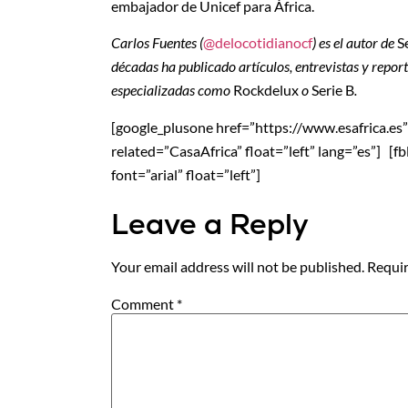
embajador de Unicef para África.
Carlos Fuentes (
@delocotidianocf
) es el autor de
S
décadas ha publicado artículos, entrevistas y repor
especializadas como
Rockdelux
o
Serie B
.
[google_plusone href=”https://www.esafrica.es” si
related=”CasaAfrica” float=”left” lang=”es”] [f
font=”arial” float=”left”]
Leave a Reply
Your email address will not be published.
Requir
Comment
*