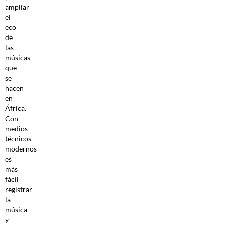
ampliar
el
eco
de
las
músicas
que
se
hacen
en
África.
Con
medios
técnicos
modernos
es
más
fácil
registrar
la
música
y