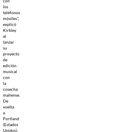
con
los
teléfonos
móviles”,
explicó
Kirkley
al
lanzar
su
proyecto
de
edición
musical
con
la
cosecha
maliense.
De
vuelta
a
Portland
(Estados
Unidos),