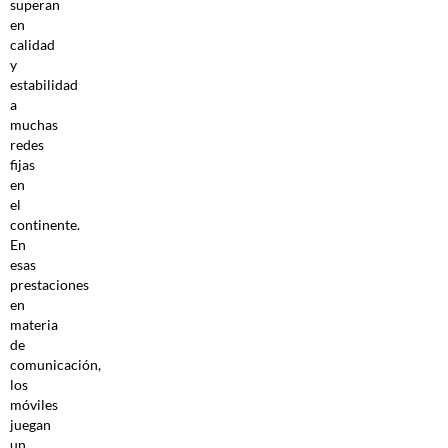
superan
en
calidad
y
estabilidad
a
muchas
redes
fijas
en
el
continente.
En
esas
prestaciones
en
materia
de
comunicación,
los
móviles
juegan
un