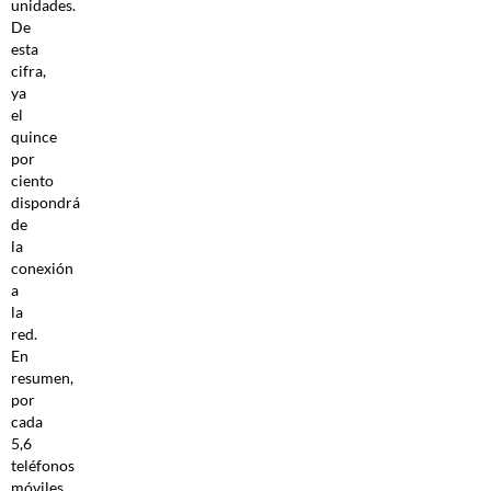
unidades.
De
esta
cifra,
ya
el
quince
por
ciento
dispondrá
de
la
conexión
a
la
red.
En
resumen,
por
cada
5,6
teléfonos
móviles