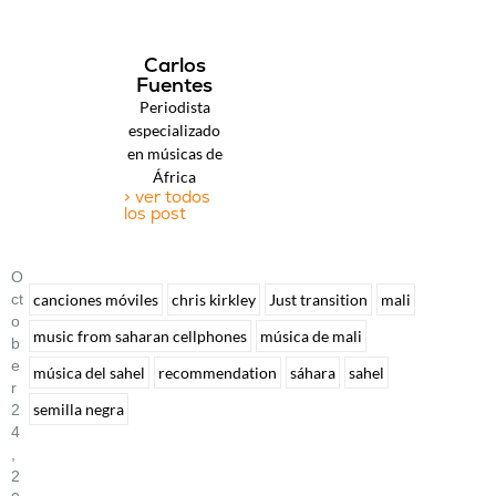
Carlos
Fuentes
Periodista
especializado
en músicas de
África
> ver todos
los post
O
Ct
canciones móviles
chris kirkley
Just transition
mali
O
music from saharan cellphones
música de mali
B
E
música del sahel
recommendation
sáhara
sahel
R
semilla negra
2
4
,
2