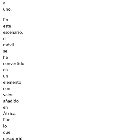
a
uno.
En
este
escenario,
el
móvil
se
ha
convertido
en
un
elemento
con
valor
añadido
en
África.
Fue
lo
que
descubrió