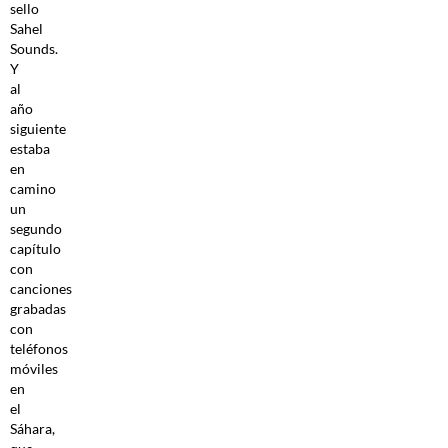
sello
Sahel
Sounds.
Y
al
año
siguiente
estaba
en
camino
un
segundo
capítulo
con
canciones
grabadas
con
teléfonos
móviles
en
el
Sáhara,