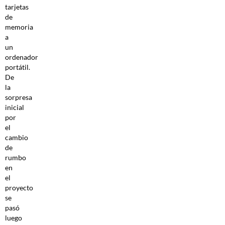
tarjetas
de
memoria
a
un
ordenador
portátil.
De
la
sorpresa
inicial
por
el
cambio
de
rumbo
en
el
proyecto
se
pasó
luego