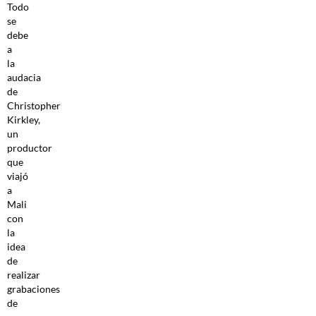
Todo
se
debe
a
la
audacia
de
Christopher
Kirkley,
un
productor
que
viajó
a
Mali
con
la
idea
de
realizar
grabaciones
de