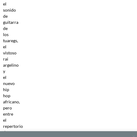
el
sonido
de
guitarra
de
los
tuaregs,
el
vistoso
rai
argelino
y
el
nuevo
hip
hop
africano,
pero
entre
el
repertorio
de