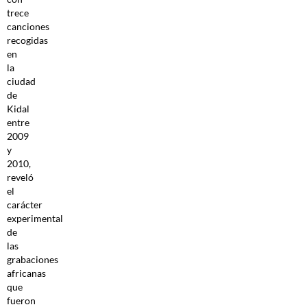
trece
canciones
recogidas
en
la
ciudad
de
Kidal
entre
2009
y
2010,
reveló
el
carácter
experimental
de
las
grabaciones
africanas
que
fueron