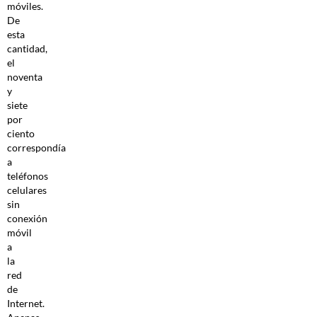
móviles.
De
esta
cantidad,
el
noventa
y
siete
por
ciento
correspondía
a
teléfonos
celulares
sin
conexión
móvil
a
la
red
de
Internet.