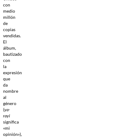
con
medio
millón
de
copias
vendidas.
El
álbum,
bautizado
con
la
expresión
que
da
nombre
al
género
(
ya-
rayi
significa
«mi
opinión»),