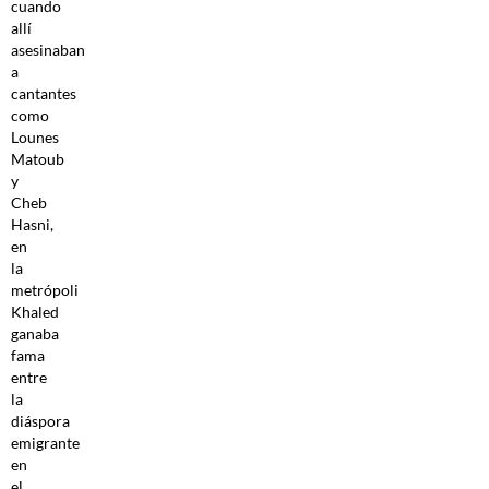
cuando
allí
asesinaban
a
cantantes
como
Lounes
Matoub
y
Cheb
Hasni,
en
la
metrópoli
Khaled
ganaba
fama
entre
la
diáspora
emigrante
en
el