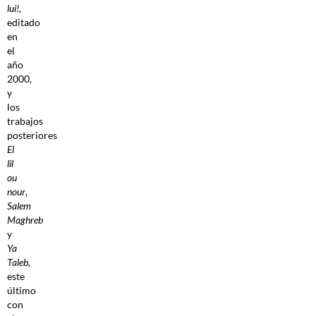
lui!,
editado
en
el
año
2000,
y
los
trabajos
posteriores
El
lil
ou
nour
,
Salem
Maghreb
y
Ya
Taleb,
este
último
con