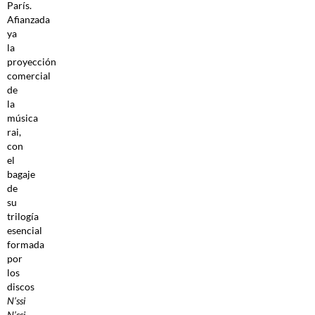
París.
Afianzada
ya
la
proyección
comercial
de
la
música
rai,
con
el
bagaje
de
su
trilogía
esencial
formada
por
los
discos
N’ssi
N’ssi