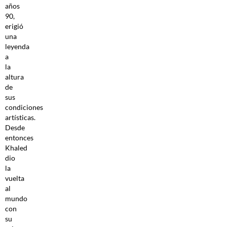
años
90,
erigió
una
leyenda
a
la
altura
de
sus
condiciones
artísticas.
Desde
entonces
Khaled
dio
la
vuelta
al
mundo
con
su