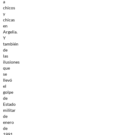
a
chicos
y
chicas
en
Argelia.
Y
también
de
las
ilusiones
que
se
llevó
el
golpe
de
Estado
militar
de
enero
de
1991