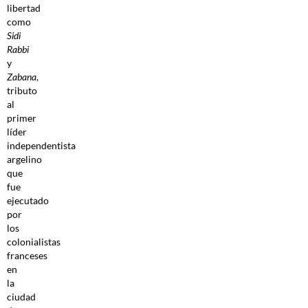
libertad
como
Sidi
Rabbi
y
Zabana
,
tributo
al
primer
líder
independentista
argelino
que
fue
ejecutado
por
los
colonialistas
franceses
en
la
ciudad