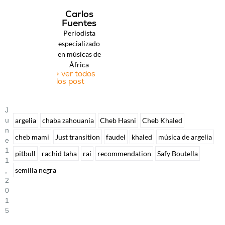
Carlos
Fuentes
Periodista
especializado
en músicas de
África
> ver todos
los post
J
U
argelia
chaba zahouania
Cheb Hasni
Cheb Khaled
N
cheb mami
Just transition
faudel
khaled
música de argelia
E
1
pitbull
rachid taha
rai
recommendation
Safy Boutella
1
semilla negra
,
2
0
1
5