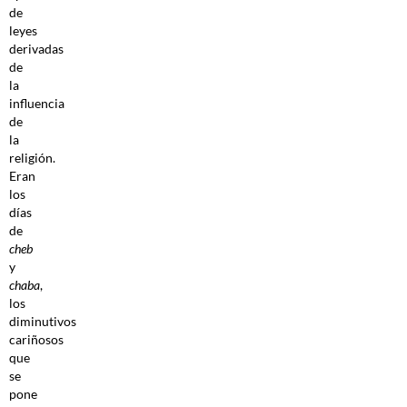
de
leyes
derivadas
de
la
influencia
de
la
religión.
Eran
los
días
de
cheb
y
chaba
,
los
diminutivos
cariñosos
que
se
pone