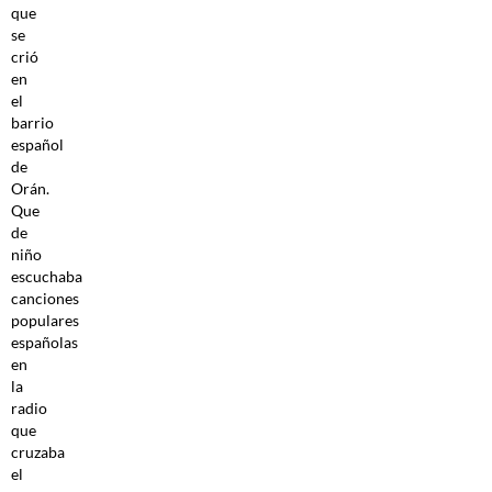
que
se
crió
en
el
barrio
español
de
Orán.
Que
de
niño
escuchaba
canciones
populares
españolas
en
la
radio
que
cruzaba
el