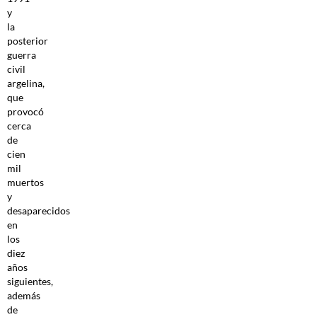
y
la
posterior
guerra
civil
argelina,
que
provocó
cerca
de
cien
mil
muertos
y
desaparecidos
en
los
diez
años
siguientes,
además
de