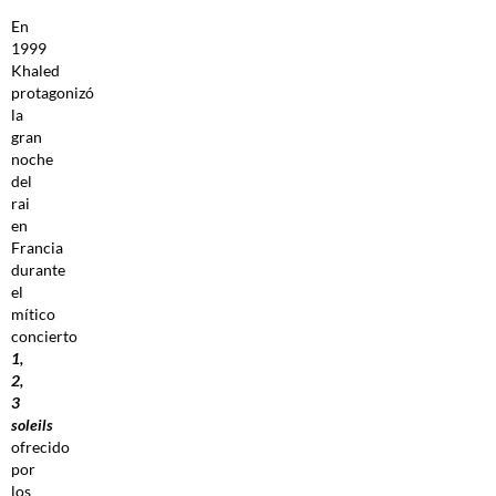
En
1999
Khaled
protagonizó
la
gran
noche
del
rai
en
Francia
durante
el
mítico
concierto
1,
2,
3
soleils
ofrecido
por
los