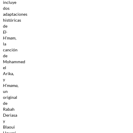
incluye
dos
adaptaciones
históricas
de
El-
H’mam
,
la
canción
de
Mohammed
el
Arika,
y
H’mama
,
un
original
de
Rabah
Deriasa
y
Blaoui
Houari.