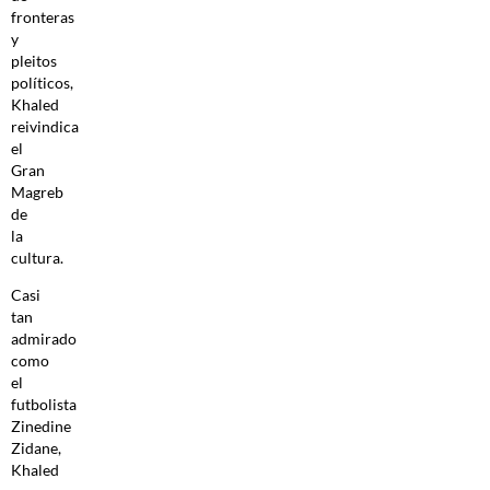
fronteras
y
pleitos
políticos,
Khaled
reivindica
el
Gran
Magreb
de
la
cultura.
Casi
tan
admirado
como
el
futbolista
Zinedine
Zidane,
Khaled