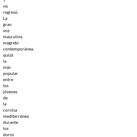
no
regresó.
La
gran
voz
masculina
magrebí
contemporánea,
quizá
la
más
popular
entre
los
jóvenes
de
la
cornisa
mediterránea
durante
los
duros