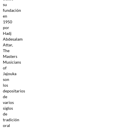
su
fundación
en
1950
por
Hadj
Abdesalam
Attar,
The
Masters
Musicians
of
Jajouka
son
los
depositarios
de
varios
siglos
de
tradición
oral