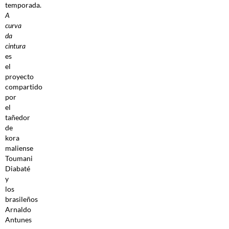
temporada.
A
curva
da
cintura
es
el
proyecto
compartido
por
el
tañedor
de
kora
maliense
Toumani
Diabaté
y
los
brasileños
Arnaldo
Antunes