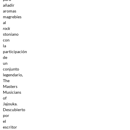
añadir
aromas
magrebíes
al
rock
stoniano
con
la
participación
de
un
conjunto
legendario,
The
Masters
Musicians
of
Jajouka.
Descubierto
por
el
escritor