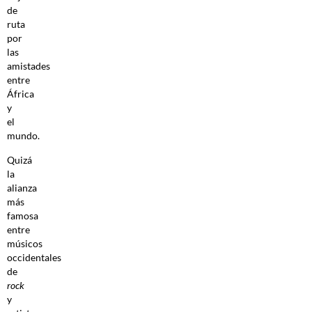
de
ruta
por
las
amistades
entre
África
y
el
mundo.
Quizá
la
alianza
más
famosa
entre
músicos
occidentales
de
rock
y