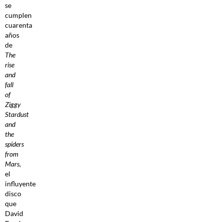
se
cumplen
cuarenta
años
de
The
rise
and
fall
of
Ziggy
Stardust
and
the
spiders
from
Mars
,
el
influyente
disco
que
David