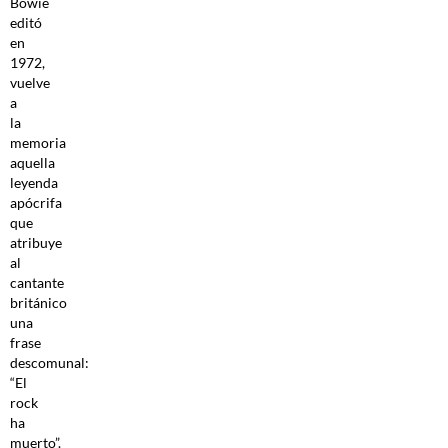
Bowie
editó
en
1972,
vuelve
a
la
memoria
aquella
leyenda
apócrifa
que
atribuye
al
cantante
británico
una
frase
descomunal:
“El
rock
ha
muerto”.