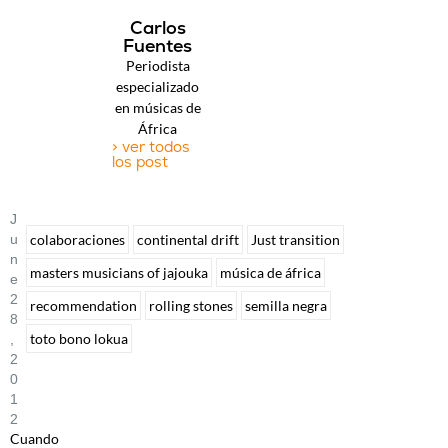
Carlos
Fuentes
Periodista
especializado
en músicas de
África
> ver todos
los post
J
U
colaboraciones
continental drift
Just transition
N
masters musicians of jajouka
música de áfrica
E
2
recommendation
rolling stones
semilla negra
8
toto bono lokua
,
2
0
1
2
Cuando