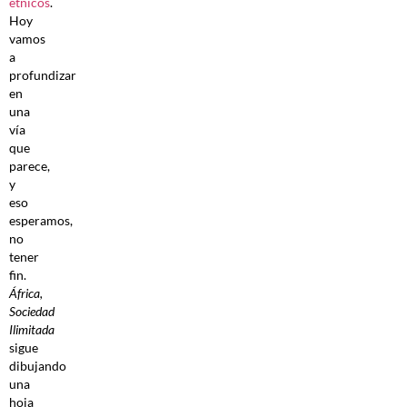
étnicos
.
Hoy
vamos
a
profundizar
en
una
vía
que
parece,
y
eso
esperamos,
no
tener
fin.
África,
Sociedad
Ilimitada
sigue
dibujando
una
hoja