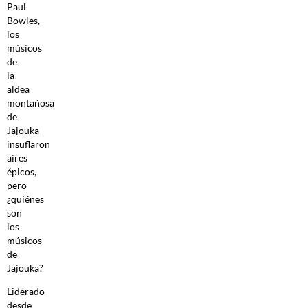
Paul
Bowles,
los
músicos
de
la
aldea
montañosa
de
Jajouka
insuflaron
aires
épicos,
pero
¿quiénes
son
los
músicos
de
Jajouka?
Liderado
desde