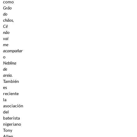
como
Grão
do
chãos,
Cê
não
vai
me
acompañar
o
Neblina
de
areia
.
También
es
reciente
la
asociación
del
baterista
nigeriano
Tony
Allen