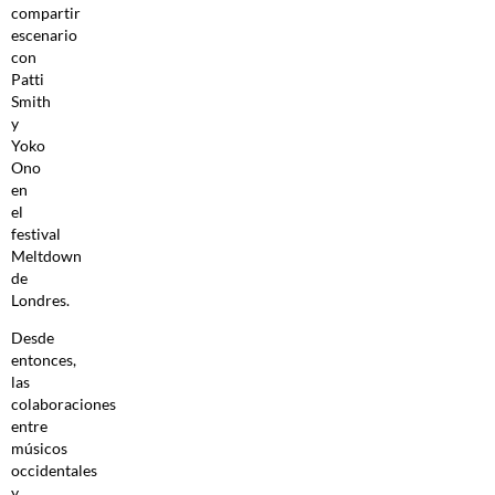
compartir
escenario
con
Patti
Smith
y
Yoko
Ono
en
el
festival
Meltdown
de
Londres.
Desde
entonces,
las
colaboraciones
entre
músicos
occidentales
y