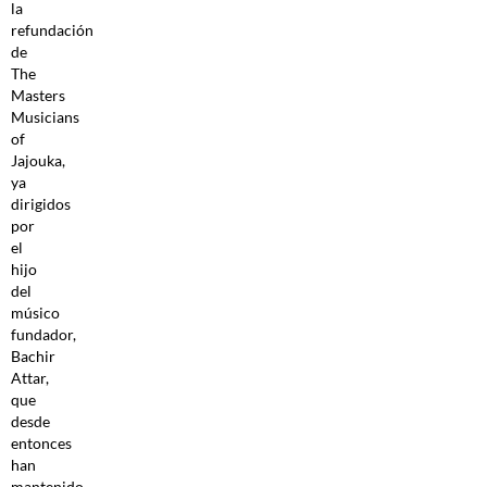
la
refundación
de
The
Masters
Musicians
of
Jajouka,
ya
dirigidos
por
el
hijo
del
músico
fundador,
Bachir
Attar,
que
desde
entonces
han
mantenido