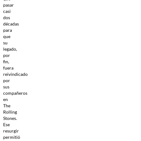
pasar
casi
dos
décadas
para
que
su
legado,
por
fin,
fuera
reivindicado
por
sus
compañeros
en
The
Rolling
Stones.
Ese
resurgir
permitió