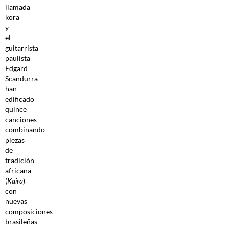
llamada
kora
y
el
guitarrista
paulista
Edgard
Scandurra
han
edificado
quince
canciones
combinando
piezas
de
tradición
africana
(
Kaira
)
con
nuevas
composiciones
brasileñas