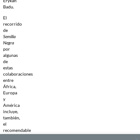
Erykah
Badu.
El
recorrido
de
Semilla
Negra
por
algunas
de
estas
colaboraciones
entre
África,
Europa
y
América
incluye,
también,
el
recomendable
disco