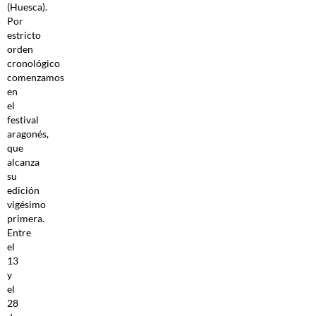
(Huesca).
Por
estricto
orden
cronológico
comenzamos
en
el
festival
aragonés,
que
alcanza
su
edición
vigésimo
primera.
Entre
el
13
y
el
28