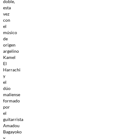
doble,
esta
vez
con
el
músico
de
origen
argelino
Kamel
El
Harrachi
y
el
dúo
maliense
formado
por
el
guitarrista
Amadou
Bagayoko
y