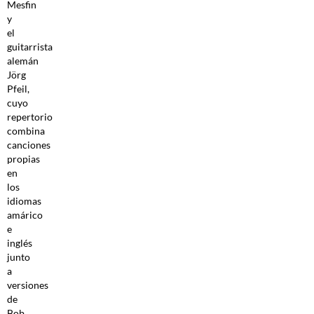
Mesfin
y
el
guitarrista
alemán
Jörg
Pfeil,
cuyo
repertorio
combina
canciones
propias
en
los
idiomas
amárico
e
inglés
junto
a
versiones
de
Bob