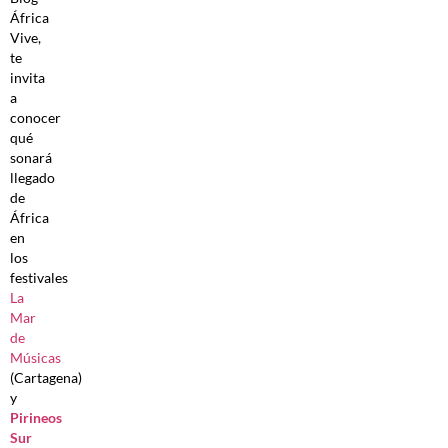
África
Vive,
te
invita
a
conocer
qué
sonará
llegado
de
África
en
los
festivales
La
Mar
de
Músicas
(Cartagena)
y
Pirineos
Sur