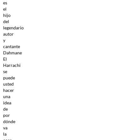
es
el
hijo
del
legendario
autor
y
cantante
Dahmane
El
Harrachi
se
puede
usted
hacer
una
idea
de
por
dónde
va
la