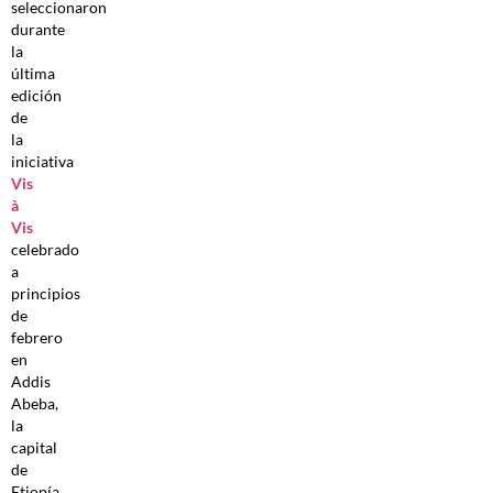
seleccionaron
durante
la
última
edición
de
la
iniciativa
Vis
à
Vis
celebrado
a
principios
de
febrero
en
Addis
Abeba,
la
capital
de
Etiopía.