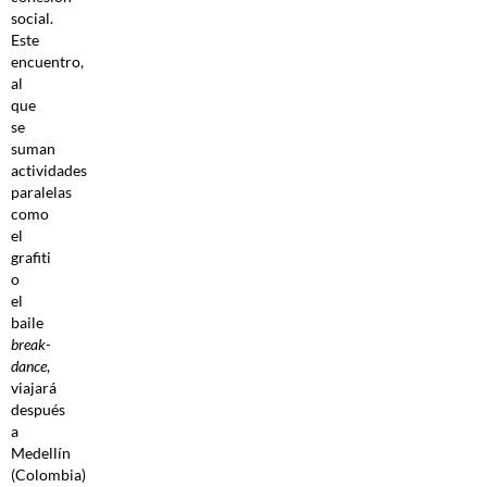
social.
Este
encuentro,
al
que
se
suman
actividades
paralelas
como
el
grafiti
o
el
baile
break-
dance
,
viajará
después
a
Medellín
(Colombia)