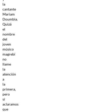
la
cantante
Mariam
Doumbia.
Quizá
el
nombre
del
joven
músico
magrebí
no
llame
la
atención
a
la
primera,
pero
si
aclaramos
que