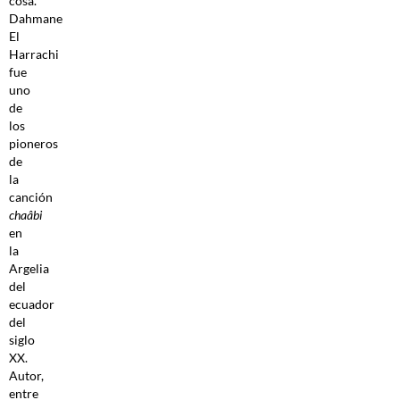
cosa.
Dahmane
El
Harrachi
fue
uno
de
los
pioneros
de
la
canción
chaâbi
en
la
Argelia
del
ecuador
del
siglo
XX.
Autor,
entre