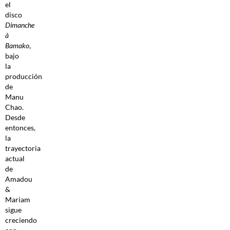
el
disco
Dimanche
à
Bamako
,
bajo
la
producción
de
Manu
Chao.
Desde
entonces,
la
trayectoria
actual
de
Amadou
&
Mariam
sigue
creciendo