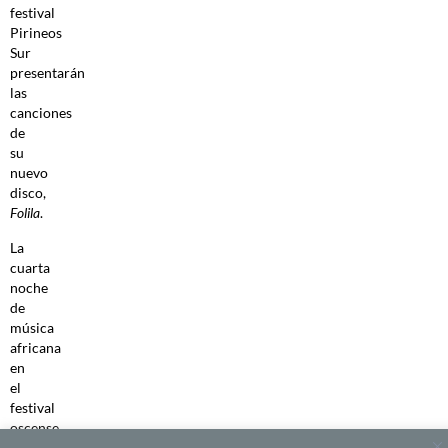
festival
Pirineos
Sur
presentarán
las
canciones
de
su
nuevo
disco,
Folila
.
La
cuarta
noche
de
música
africana
en
el
festival
oscense
presentará