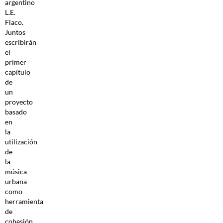
argentino
L.E.
Flaco.
Juntos
escribirán
el
primer
capítulo
de
un
proyecto
basado
en
la
utilización
de
la
música
urbana
como
herramienta
de
cohesión