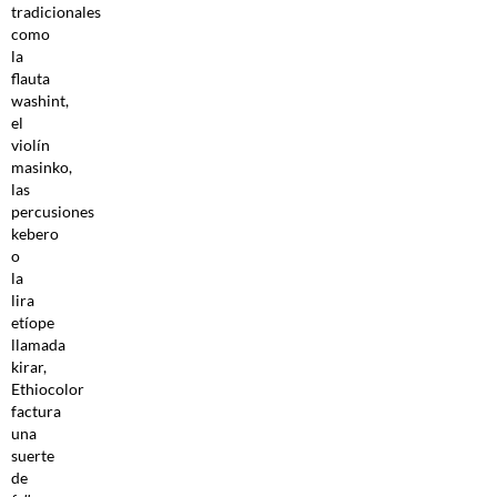
tradicionales
como
la
flauta
washint,
el
violín
masinko,
las
percusiones
kebero
o
la
lira
etíope
llamada
kirar,
Ethiocolor
factura
una
suerte
de