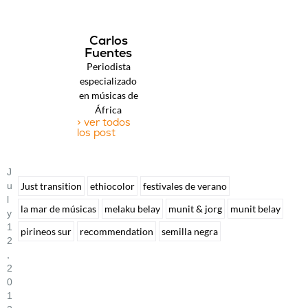
Carlos
Fuentes
Periodista
especializado
en músicas de
África
> ver todos
los post
J
U
Just transition
ethiocolor
festivales de verano
L
la mar de músicas
melaku belay
munit & jorg
munit belay
Y
1
pirineos sur
recommendation
semilla negra
2
,
2
0
1