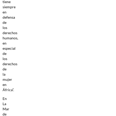
tiene
siempre
en
defensa
de
los
derechos
humanos,
en
especial
de
los
derechos
de
la
mujer
en
África”.
En
La
Mar
de