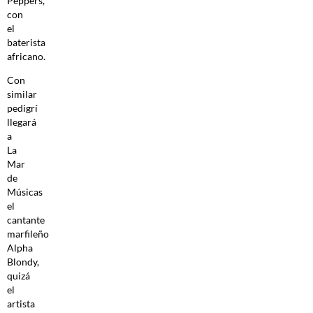
Peppers,
con
el
baterista
africano.
Con
similar
pedigrí
llegará
a
La
Mar
de
Músicas
el
cantante
marfileño
Alpha
Blondy,
quizá
el
artista