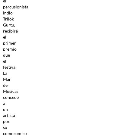
el
percusionista
indio
Trilok
Gurtu,
recibirá
el
primer
premio
que
el
festival
La
Mar
de
Músicas
concede
a
un
artista
por
su
compromiso