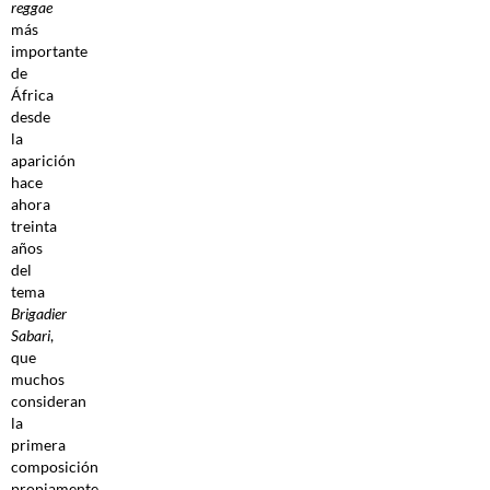
reggae
más
importante
de
África
desde
la
aparición
hace
ahora
treinta
años
del
tema
Brigadier
Sabari
,
que
muchos
consideran
la
primera
composición
propiamente