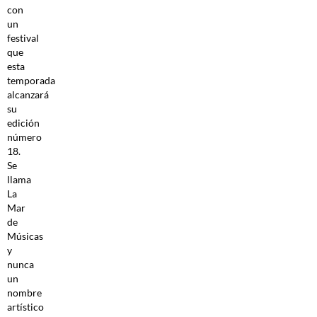
con
un
festival
que
esta
temporada
alcanzará
su
edición
número
18.
Se
llama
La
Mar
de
Músicas
y
nunca
un
nombre
artístico