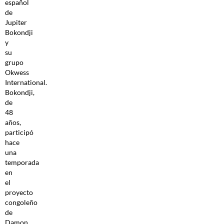
español
de
Jupiter
Bokondji
y
su
grupo
Okwess
International.
Bokondji,
de
48
años,
participó
hace
una
temporada
en
el
proyecto
congoleño
de
Damon