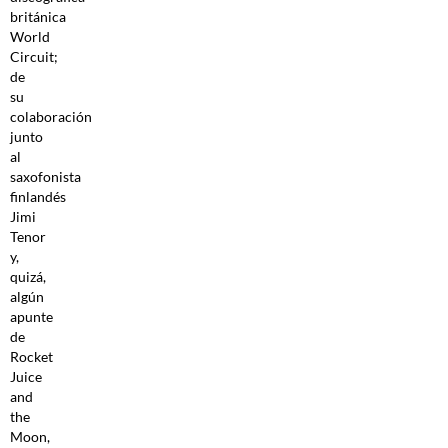
británica
World
Circuit;
de
su
colaboración
junto
al
saxofonista
finlandés
Jimi
Tenor
y,
quizá,
algún
apunte
de
Rocket
Juice
and
the
Moon,