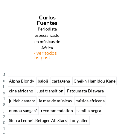
Carlos
Fuentes
Periodista
especializado
en músicas de
África
> ver todos
los post
J
U
Alpha Blondy
baloji
cartagena
Cheikh Hamidou Kane
L
cine africano
Just transition
Fatoumata Diawara
Y
1
juldeh camara
la mar de músicas
música africana
8
oumou sangaré
recommendation
semilla negra
,
2
Sierra Leone's Refugee All Stars
tony allen
0
1