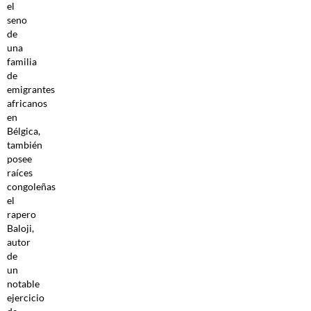
el
seno
de
una
familia
de
emigrantes
africanos
en
Bélgica,
también
posee
raíces
congoleñas
el
rapero
Baloji,
autor
de
un
notable
ejercicio