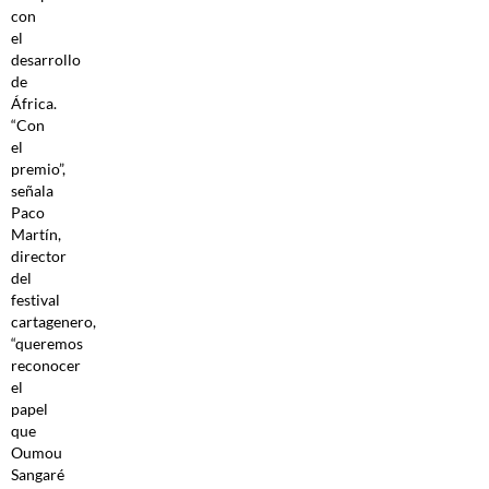
con
el
desarrollo
de
África.
“Con
el
premio”,
señala
Paco
Martín,
director
del
festival
cartagenero,
“queremos
reconocer
el
papel
que
Oumou
Sangaré