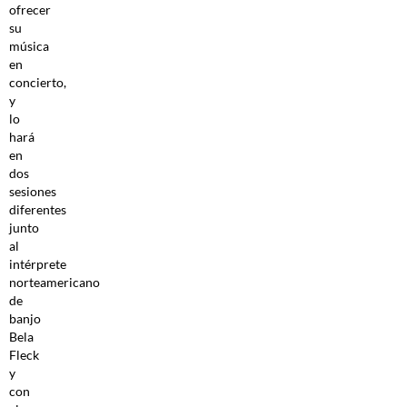
ofrecer
su
música
en
concierto,
y
lo
hará
en
dos
sesiones
diferentes
junto
al
intérprete
norteamericano
de
banjo
Bela
Fleck
y
con