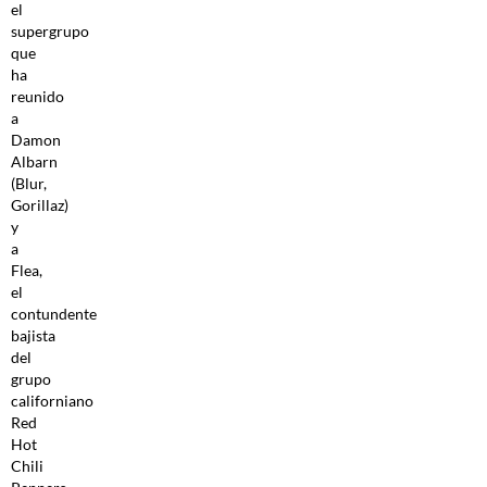
el
supergrupo
que
ha
reunido
a
Damon
Albarn
(Blur,
Gorillaz)
y
a
Flea,
el
contundente
bajista
del
grupo
californiano
Red
Hot
Chili