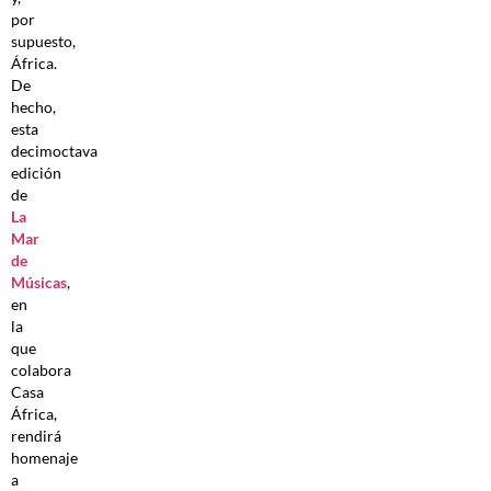
por
supuesto,
África.
De
hecho,
esta
decimoctava
edición
de
La
Mar
de
Músicas
,
en
la
que
colabora
Casa
África,
rendirá
homenaje
a