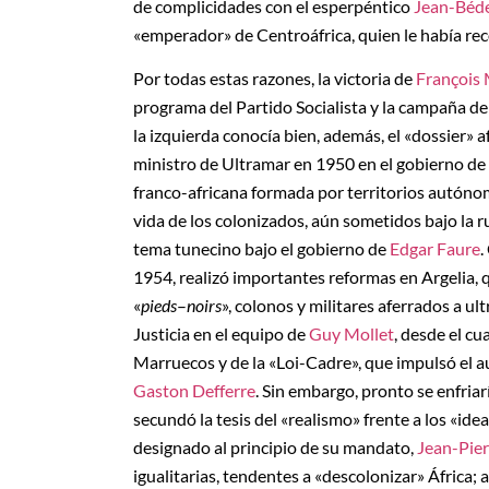
de complicidades con el esperpéntico
Jean-Béde
«emperador» de Centroáfrica, quien le había re
Por todas estas razones, la victoria de
François 
programa del Partido Socialista y la campaña de
la izquierda conocía bien, además, el «dossier» 
ministro de Ultramar en 1950 en el gobierno de
franco-africana formada por territorios autóno
vida de los colonizados, aún sometidos bajo la r
tema tunecino bajo el gobierno de
Edgar Faure
.
1954, realizó importantes reformas en Argelia, q
«
pieds
–
noirs
», colonos y militares aferrados a u
Justicia en el equipo de
Guy Mollet
, desde el cu
Marruecos y de la «Loi-Cadre», que impulsó el au
Gaston Defferre
. Sin embargo, pronto se enfriarí
secundó la tesis del «realismo» frente a los «id
designado al principio de su mandato,
Jean-Pier
igualitarias, tendentes a «descolonizar» África; a