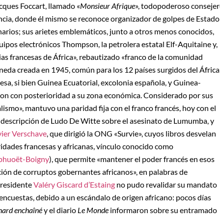
cques Foccart, llamado «
Monsieur Afrique
», todopoderoso conseje
ncia, donde él mismo se reconoce organizador de golpes de Estado
narios; sus arietes emblemáticos, junto a otros menos conocidos,
ipos electrónicos Thompson, la petrolera estatal Elf-Aquitaine y,
ias francesas de África», rebautizado «franco de la comunidad
oneda creada en 1945, común para los 12 países surgidos del África
cesa, si bien Guinea Ecuatorial, excolonia española, y Guinea-
ron con posterioridad a su zona económica. Considerado por sus
smo», mantuvo una paridad fija con el franco francés, hoy con el
 descripción de Ludo De Witte sobre el asesinato de Lumumba, y
ier Verschave
, que dirigió la ONG «Survie», cuyos libros desvelan
ridades francesas y africanas, vínculo conocido como
uphuoët-Boigny
), que permite «mantener el poder francés en esos
ción de corruptos gobernantes africanos», en palabras de
presidente
Valéry Giscard d’Estaing
no pudo revalidar su mandato
 encuestas, debido a un escándalo de origen africano: pocos días
nard enchaîné
y el diario
Le Monde
informaron sobre su entramado