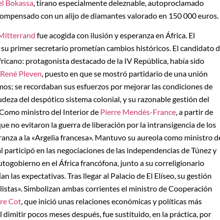
l Bokassa
, tirano especialmente deleznable, autoproclamado
compensado con un alijo de diamantes valorado en 150 000 euros.
Mitterrand
fue acogida con ilusión y esperanza en África. El
 su primer secretario prometían cambios históricos. El candidato 
africano: protagonista destacado de la IV República, había sido
René Pleven
, puesto en que se mostró partidario de una unión
mos; se recordaban sus esfuerzos por mejorar las condiciones de
udeza del despótico sistema colonial, y su razonable gestión del
 Como ministro del Interior de
Pierre Mendès-France
, a partir de
ue no evitaron la guerra de liberación por la intransigencia de los
ltranza a la «Argelia francesa». Mantuvo su aureola como ministro d
al participó en las negociaciones de las independencias de Túnez y
togobierno en el África francófona, junto a su correligionario
an las expectativas. Tras llegar al Palacio de El Elíseo, su gestión
ealistas». Simbolizan ambas corrientes el ministro de Cooperación
re Cot
, que inició unas relaciones económicas y políticas más
l dimitir pocos meses después, fue sustituido, en la práctica, por