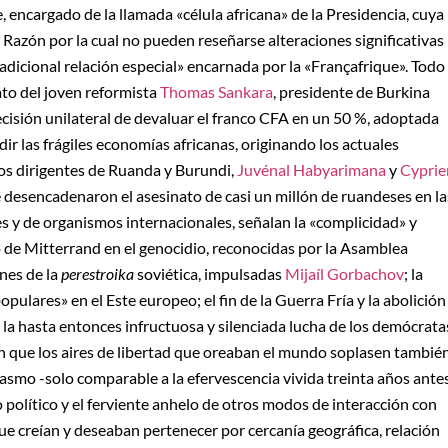
 encargado de la llamada «célula africana» de la Presidencia, cuya
 Razón por la cual no pueden reseñarse alteraciones significativas
radicional relación especial» encarnada por la «Françafrique». Todo
ato del joven reformista
Thomas Sankara
, presidente de Burkina
ecisión unilateral de devaluar el franco CFA en un 50 %, adoptada
r las frágiles economías africanas, originando los actuales
los dirigentes de Ruanda y Burundi,
Juvénal Habyarimana
y
Cyprie
ue desencadenaron el asesinato de casi un millón de ruandeses en la
s y de organismos internacionales, señalan la «complicidad» y
de Mitterrand en el genocidio, reconocidas por la Asamblea
nes de la
perestroika
soviética, impulsadas
Mijaíl Gorbachov
; la
pulares» en el Este europeo; el fin de la Guerra Fría y la abolición
 la hasta entonces infructuosa y silenciada lucha de los demócrata
 que los aires de libertad que oreaban el mundo soplasen tambié
iasmo -solo comparable a la efervescencia vivida treinta años ante
 político y el ferviente anhelo de otros modos de interacción con
ue creían y deseaban pertenecer por cercanía geográfica, relación