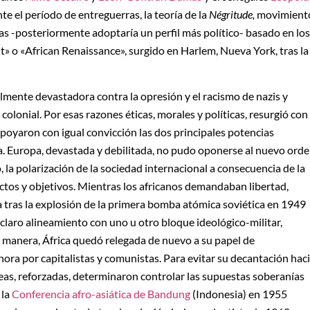
te el período de entreguerras, la teoría de la
Négritude,
movimient
ras -posteriormente adoptaría un perfil más político- basado en los
o «African Renaissance», surgido en Harlem, Nueva York, tras la
almente devastadora contra la opresión y el racismo de nazis y
 colonial. Por esas razones éticas, morales y políticas, resurgió con
apoyaron con igual convicción las dos principales potencias
a. Europa, devastada y debilitada, no pudo oponerse al nuevo ord
, la polarización de la sociedad internacional a consecuencia de la
ectos y objetivos. Mientras los africanos demandaban libertad,
da tras la explosión de la primera bomba atómica soviética en 1949
 claro alineamiento con uno u otro bloque ideológico-militar,
a manera, África quedó relegada de nuevo a su papel de
ora por capitalistas y comunistas. Para evitar su decantación hac
peas, reforzadas, determinaron controlar las supuestas soberanías
 la
Conferencia afro-asiática de Bandung
(Indonesia) en 1955