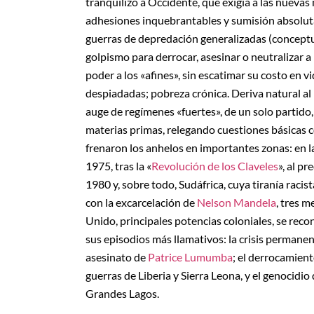
tranquilizó a Occidente, que exigía a las nuevas
adhesiones inquebrantables y sumisión absoluta
guerras de depredación generalizadas (conceptua
golpismo para derrocar, asesinar o neutralizar a
poder a los «afines», sin escatimar su costo en
despiadadas; pobreza crónica. Deriva natural al p
auge de regímenes «fuertes», de un solo partido,
materias primas, relegando cuestiones básicas 
frenaron los anhelos en importantes zonas: en 
1975, tras la «
Revolución de los Claveles
», al p
1980 y, sobre todo, Sudáfrica, cuya tiranía racis
con la excarcelación de
Nelson Mandela
, tres m
Unido, principales potencias coloniales, se rec
sus episodios más llamativos: la crisis permane
asesinato de
Patrice Lumumba
; el derrocamie
guerras de Liberia y Sierra Leona, y el genocidio
Grandes Lagos.