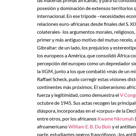
las materias primas africanas; y para su consolid
posesión y dominación de extensos territorios qu
internacional. En ese trípode –necesidades econ
relaciones euro-africanas desde finales del S. 
colaterales- los argumentos morales, religiosos
primer y más antiguo motivo del mutuo recelo, aún
Gibraltar: de un lado, los prejuicios y estereotip
los europeos a América, que consolidó África com
percepción del europeo como un depredador siem
la IIGM, junto a los que combatió «más de un mil
Raffael Scheck, pudo corregir estas visiones dist
continentes más próximos. El soberanismo africa
fuerza y legitimidad, como demuestra el
V Cong
octubre de 1945. Sus actas recogen las principale
diáspora, incorporadas en el «corpus» de la De
entre otros, por los africanos
Kwame Nkrumah
afroamericano
William E. B. Du Bois
y el antilla
parte, estudiantes negros francófonos -los anti