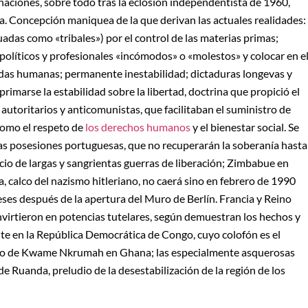
 naciones, sobre todo tras la eclosión independentista de 1960,
. Concepción maniquea de la que derivan las actuales realidades:
das como «tribales») por el control de las materias primas;
 políticos y profesionales «incómodos» o «molestos» y colocar en e
 vidas humanas; permanente inestabilidad; dictaduras longevas y
rimarse la estabilidad sobre la libertad, doctrina que propició el
 autoritarios y anticomunistas, que facilitaban el suministro de
como el respeto de
los derechos humanos
y el bienestar social. Se
las posesiones portuguesas, que no recuperarán la soberanía hasta
recio de largas y sangrientas guerras de liberación; Zimbabue en
ta, calco del nazismo hitleriano, no caerá sino en febrero de 1990
eses después de la apertura del Muro de Berlín. Francia y Reino
onvirtieron en potencias tutelares, según demuestran los hechos y
nte en la República Democrática de Congo, cuyo colofón es el
nto de Kwame Nkrumah en Ghana; las especialmente asquerosas
 de Ruanda, preludio de la desestabilización de la región de los