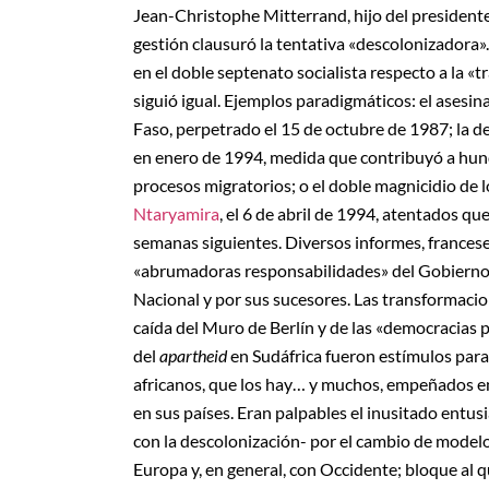
Jean-Christophe Mitterrand, hijo del presidente,
gestión clausuró la tentativa «descolonizadora».
en el doble septenato socialista respecto a la «t
siguió igual. Ejemplos paradigmáticos: el asesin
Faso, perpetrado el 15 de octubre de 1987; la d
en enero de 1994, medida que contribuyó a hundi
procesos migratorios; o el doble magnicidio de 
Ntaryamira
, el 6 de abril de 1994, atentados q
semanas siguientes. Diversos informes, francese
«abrumadoras responsabilidades» del Gobierno 
Nacional y por sus sucesores. Las transformacio
caída del Muro de Berlín y de las «democracias po
del
apartheid
en Sudáfrica fueron estímulos para
africanos, que los hay… y muchos, empeñados en
en sus países. Eran palpables el inusitado entus
con la descolonización- por el cambio de modelo
Europa y, en general, con Occidente; bloque al q