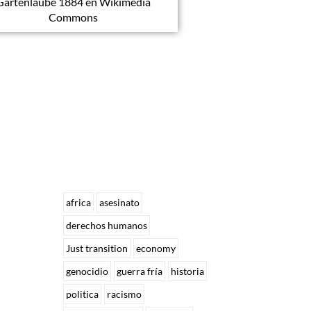
Gartenlaube 1884 en Wikimedia
Commons
africa
asesinato
derechos humanos
Just transition
economy
genocidio
guerra fría
historia
politica
racismo