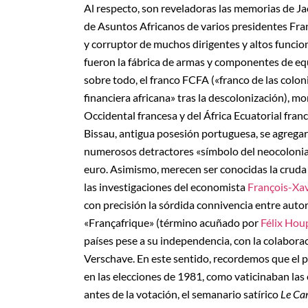
Al respecto, son reveladoras las memorias de Ja
de Asuntos Africanos de varios presidentes Fra
y corruptor de muchos dirigentes y altos funcio
fueron la fábrica de armas y componentes de equ
sobre todo, el franco FCFA («franco de las colon
financiera africana» tras la descolonización), m
Occidental francesa y del África Ecuatorial fran
Bissau, antigua posesión portuguesa, se agrega
numerosos detractores «símbolo del neocoloniali
euro. Asimismo, merecen ser conocidas la cruda
las investigaciones del economista
François-Xav
con precisión la sórdida connivencia entre auto
«Françafrique» (término acuñado por
Félix Ho
países pese a su independencia, con la colabora
Verschave. En este sentido, recordemos que el 
en las elecciones de 1981, como vaticinaban las
antes de la votación, el semanario satírico
Le Ca