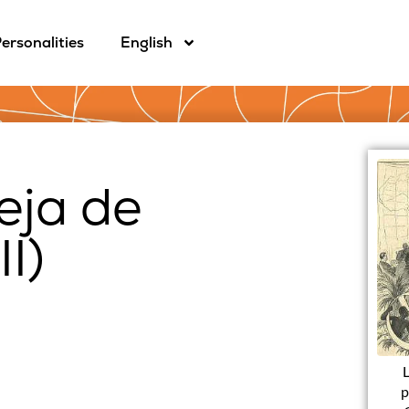
ersonalities
English
leja de
I)
p