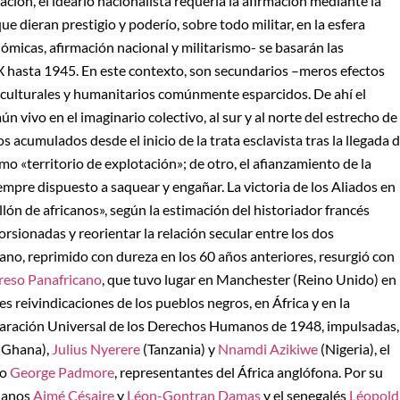
ación, el ideario nacionalista requería la afirmación mediante la
e dieran prestigio y poderío, sobre todo militar, en la esfera
ómicas, afirmación nacional y militarismo- se basarán las
XIX hasta 1945. En este contexto, son secundarios –meros efectos
, culturales y humanitarios comúnmente esparcidos. De ahí el
 vivo en el imaginario colectivo, al sur y al norte del estrecho de
os acumulados desde el inicio de la trata esclavista tras la llegada 
o «territorio de explotación»; de otro, el afianzamiento de la
pre dispuesto a saquear y engañar. La victoria de los Aliados en
lón de africanos», según la estimación del historiador francés
orsionadas y reorientar la relación secular entre los dos
no, reprimido con dureza en los 60 años anteriores, resurgió con
reso Panafricano
, que tuvo lugar en Manchester (Reino Unido) en
s reivindicaciones de los pueblos negros, en África y en la
claración Universal de los Derechos Humanos de 1948, impulsadas,
(Ghana),
Julius Nyerere
(Tanzania) y
Nnamdi Azikiwe
(Nigeria), el
no
George Padmore
, representantes del África anglófona. Por su
llanos
Aimé Césaire
y
Léon-Gontran Damas
y el senegalés
Léopold