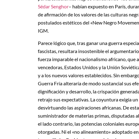
Sédar Senghor
– habían expuesto en París, duran
de afirmación de los valores de las culturas neg
postulados estéticos del «New Negro Movement» 
IGM.
Parece lógico que, tras ganar una guerra especi
fascistas, resultara insostenible el argumentario
fuerza imparable el nacionalismo africano, que 
vencedoras, Estados Unidos y la Unión Soviétic
y a los nuevos valores establecidos. Sin embargo
Guerra Fría alteraría de modo sustancial sus ef
dignificación y desarrollo, la crispación genera
retrajo sus expectativas. La coyuntura exigía un
desvirtuando las aspiraciones africanas. De est
suministrador de materias primas, disputadas ah
el lado contrario, las potencias coloniales euro
otorgadas. Ni el «no alineamiento» adoptado en