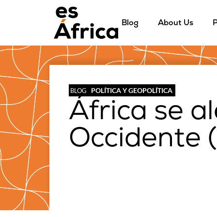
Blog
About Us
P
POLÍTICA Y GEOPOLÍTICA
BLOG
África se a
Occidente (I