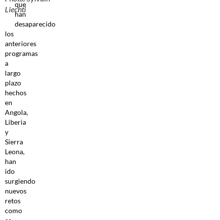
que
Liechti
han
desaparecido
los
anteriores
programas
a
largo
plazo
hechos
en
Angola,
Liberia
y
Sierra
Leona,
han
ido
surgiendo
nuevos
retos
como