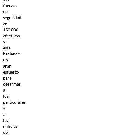
fuerzas
de
seguridad
en
150.000
efectivos,
y
está
haciendo
un
gran
esfuerzo
para
desarmar
a
los
particulares
y
a
las
milicias
del