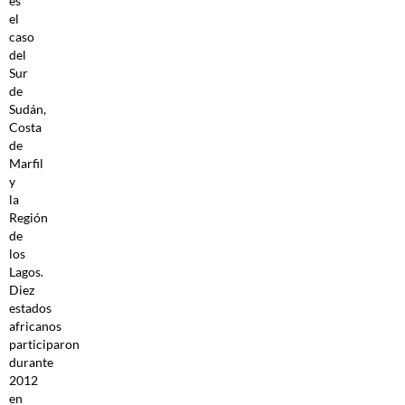
es
el
caso
del
Sur
de
Sudán,
Costa
de
Marfil
y
la
Región
de
los
Lagos.
Diez
estados
africanos
participaron
durante
2012
en