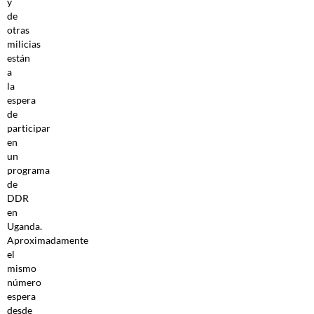
y
de
otras
milicias
están
a
la
espera
de
participar
en
un
programa
de
DDR
en
Uganda.
Aproximadamente
el
mismo
número
espera
desde