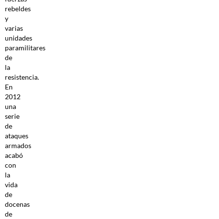
rebeldes
y
varias
unidades
paramilitares
de
la
resistencia.
En
2012
una
serie
de
ataques
armados
acabó
con
la
vida
de
docenas
de