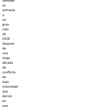
también
se
enfrenta
a
un
gran
reto
de
DDR
después
de
una
larga
década
de
conflicto
de
baja
intensidad
que
derivó
en
una