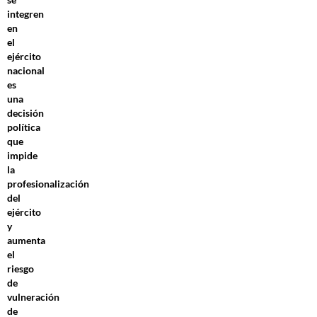
integren
en
el
ejército
nacional
es
una
decisión
política
que
impide
la
profesionalización
del
ejército
y
aumenta
el
riesgo
de
vulneración
de