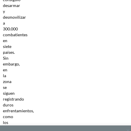
desarmar
y
desmovilizar
a
300.000
combatientes
en
siete
países.
Sin
embargo,
en
la
zona
se
siguen
registrando
duros
enfrentamientos,
como
los
derivados