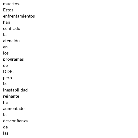
muertos.
Estos
enfrentamientos
han
centrado
la
atención
en
los
programas
de
DDR,
pero
la
inestabilidad
reinante
ha
aumentado
la
desconfianza
de
las