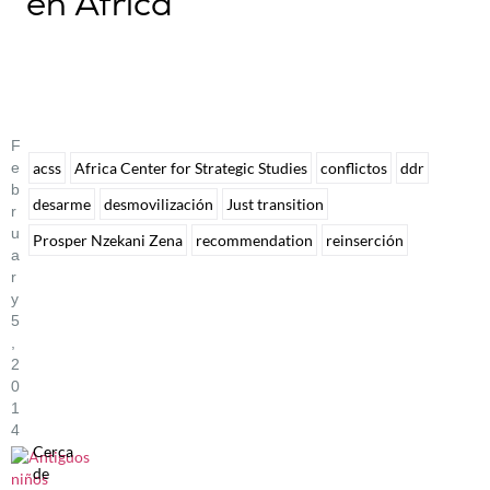
en África
F
E
acss
Africa Center for Strategic Studies
conflictos
ddr
B
desarme
desmovilización
Just transition
R
U
Prosper Nzekani Zena
recommendation
reinserción
A
R
Y
5
,
2
0
1
4
Cerca
de