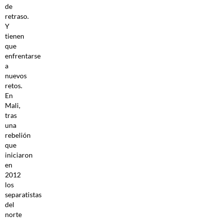
de
retraso.
Y
tienen
que
enfrentarse
a
nuevos
retos.
En
Mali,
tras
una
rebelión
que
iniciaron
en
2012
los
separatistas
del
norte