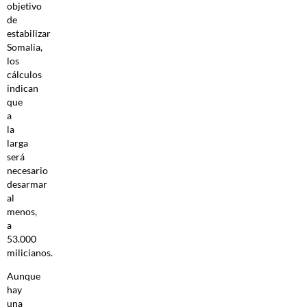
objetivo
de
estabilizar
Somalia,
los
cálculos
indican
que
a
la
larga
será
necesario
desarmar
al
menos,
a
53.000
milicianos.
Aunque
hay
una