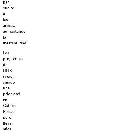
han
vuelto
a
las
armas,
aumentando
la
inestabilidad.
Los
programas
de
DDR
siguen
siendo
una
prioridad
en
Guinea-
Bissau,
pero
llevan
años