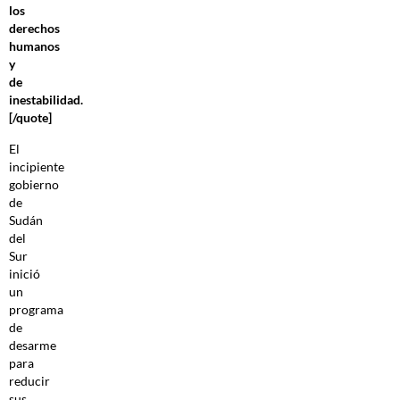
los
derechos
humanos
y
de
inestabilidad.
[/quote]
El
incipiente
gobierno
de
Sudán
del
Sur
inició
un
programa
de
desarme
para
reducir
sus