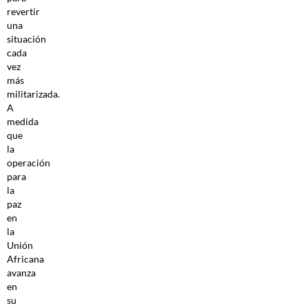
revertir
una
situación
cada
vez
más
militarizada.
A
medida
que
la
operación
para
la
paz
en
la
Unión
Africana
avanza
en
su