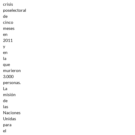
crisis
poselectoral
de
cinco
meses
en
2011
y
en
la
que
murieron
3.000
personas.
La
misión
de
las
Naciones
Unidas
para
el