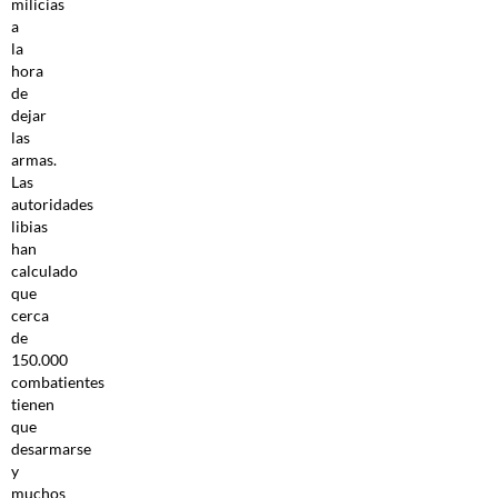
milicias
a
la
hora
de
dejar
las
armas.
Las
autoridades
libias
han
calculado
que
cerca
de
150.000
combatientes
tienen
que
desarmarse
y
muchos