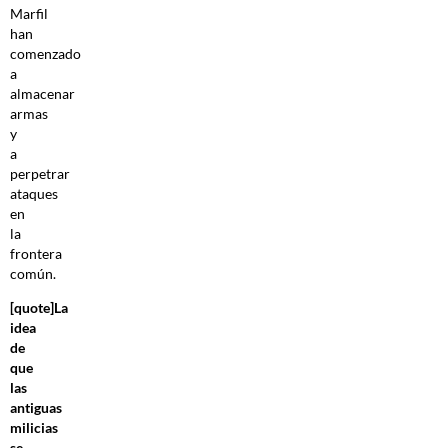
Marfil
han
comenzado
a
almacenar
armas
y
a
perpetrar
ataques
en
la
frontera
común.
[quote]La
idea
de
que
las
antiguas
milicias
se