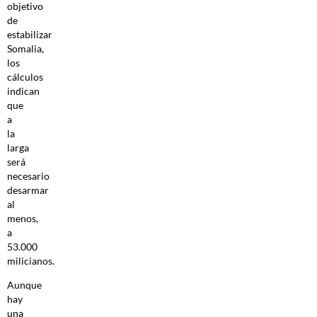
objetivo
de
estabilizar
Somalia,
los
cálculos
indican
que
a
la
larga
será
necesario
desarmar
al
menos,
a
53.000
milicianos.
Aunque
hay
una