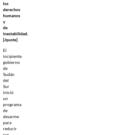
los
derechos
humanos
y
de
inestabilidad.
[/quote]
El
incipiente
gobierno
de
Sudán
del
Sur
inició
un
programa
de
desarme
para
reducir
sus