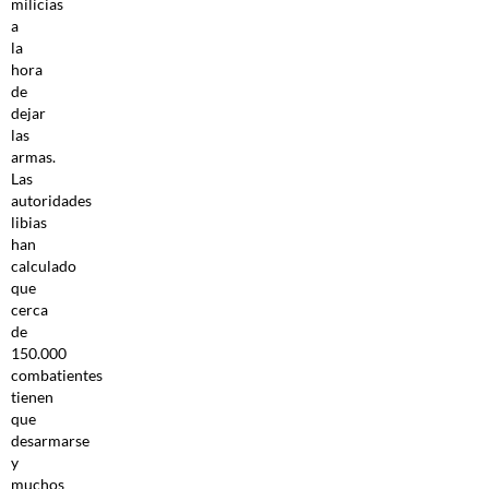
milicias
a
la
hora
de
dejar
las
armas.
Las
autoridades
libias
han
calculado
que
cerca
de
150.000
combatientes
tienen
que
desarmarse
y
muchos