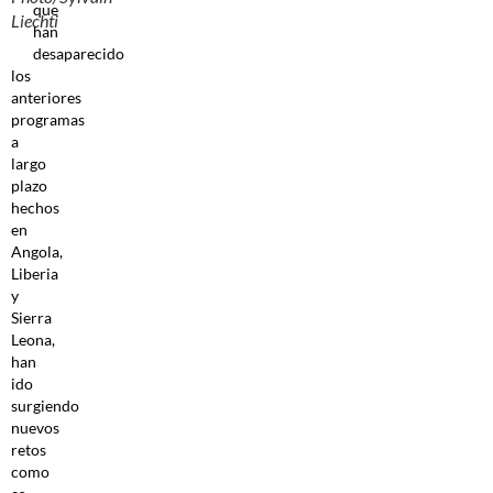
que
Liechti
han
desaparecido
los
anteriores
programas
a
largo
plazo
hechos
en
Angola,
Liberia
y
Sierra
Leona,
han
ido
surgiendo
nuevos
retos
como