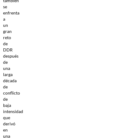
también
se
enfrenta
a
un
gran
reto
de
DDR
después
de
una
larga
década
de
conflicto
de
baja
intensidad
que
derivó
en
una