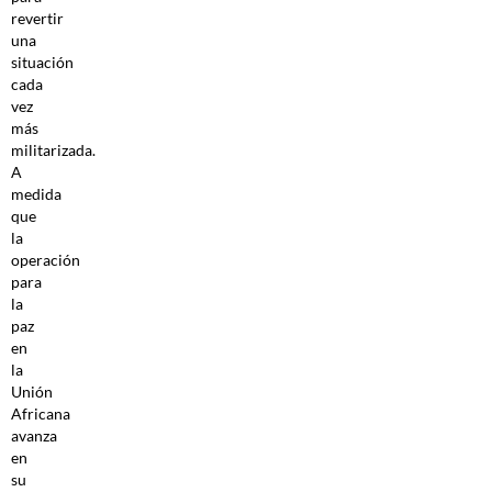
revertir
una
situación
cada
vez
más
militarizada.
A
medida
que
la
operación
para
la
paz
en
la
Unión
Africana
avanza
en
su