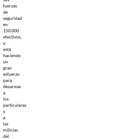
fuerzas
de
seguridad
en
150.000
efectivos,
y
está
haciendo
un
gran
esfuerzo
para
desarmar
a
los
particulares
y
a
las
milicias
del