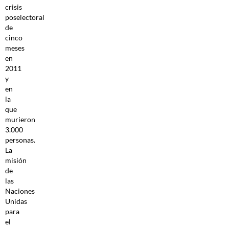
crisis
poselectoral
de
cinco
meses
en
2011
y
en
la
que
murieron
3.000
personas.
La
misión
de
las
Naciones
Unidas
para
el