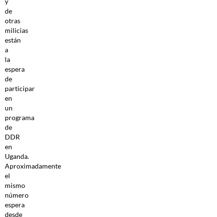
y
de
otras
milicias
están
a
la
espera
de
participar
en
un
programa
de
DDR
en
Uganda.
Aproximadamente
el
mismo
número
espera
desde