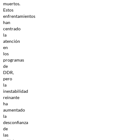
muertos.
Estos
enfrentamientos
han
centrado
la
atención
en
los
programas
de
DDR,
pero
la
inestabilidad
reinante
ha
aumentado
la
desconfianza
de
las