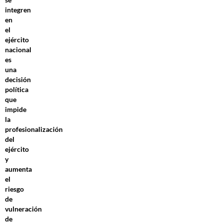
integren
en
el
ejército
nacional
es
una
decisión
política
que
impide
la
profesionalización
del
ejército
y
aumenta
el
riesgo
de
vulneración
de