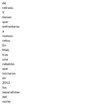
de
retraso.
Y
tienen
que
enfrentarse
a
nuevos
retos.
En
Mali,
tras
una
rebelión
que
iniciaron
en
2012
los
separatistas
del
norte