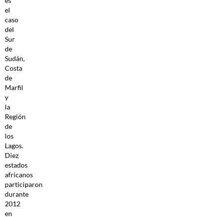
es
el
caso
del
Sur
de
Sudán,
Costa
de
Marfil
y
la
Región
de
los
Lagos.
Diez
estados
africanos
participaron
durante
2012
en