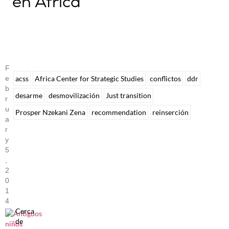
en África
F
E
acss
Africa Center for Strategic Studies
conflictos
ddr
B
desarme
desmovilización
Just transition
R
U
Prosper Nzekani Zena
recommendation
reinserción
A
R
Y
5
,
2
0
1
4
Cerca
de