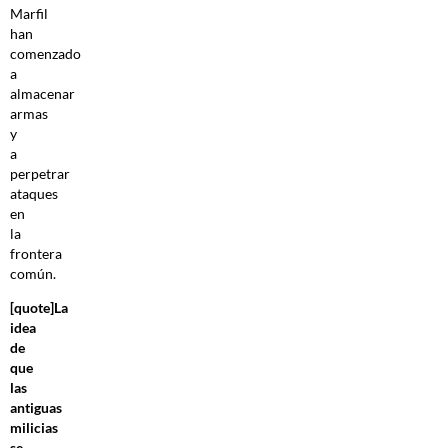
Marfil
han
comenzado
a
almacenar
armas
y
a
perpetrar
ataques
en
la
frontera
común.
[quote]La
idea
de
que
las
antiguas
milicias
se