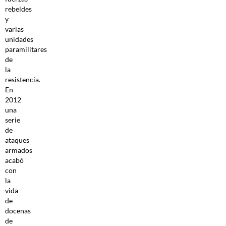
rebeldes
y
varias
unidades
paramilitares
de
la
resistencia.
En
2012
una
serie
de
ataques
armados
acabó
con
la
vida
de
docenas
de