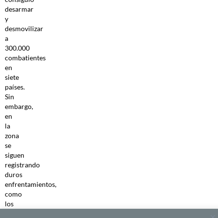
desarmar
y
desmovilizar
a
300.000
combatientes
en
siete
países.
Sin
embargo,
en
la
zona
se
siguen
registrando
duros
enfrentamientos,
como
los
derivados