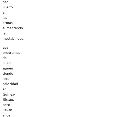
han
vuelto
a
las
armas,
aumentando
la
inestabilidad.
Los
programas
de
DDR
siguen
siendo
una
prioridad
en
Guinea-
Bissau,
pero
llevan
años