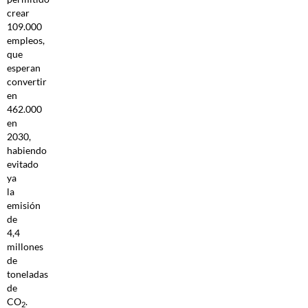
crear
109.000
empleos,
que
esperan
convertir
en
462.000
en
2030,
habiendo
evitado
ya
la
emisión
de
4,4
millones
de
toneladas
de
CO
.
2