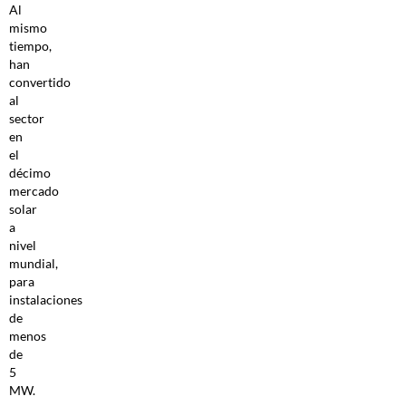
Al
mismo
tiempo,
han
convertido
al
sector
en
el
décimo
mercado
solar
a
nivel
mundial,
para
instalaciones
de
menos
de
5
MW.