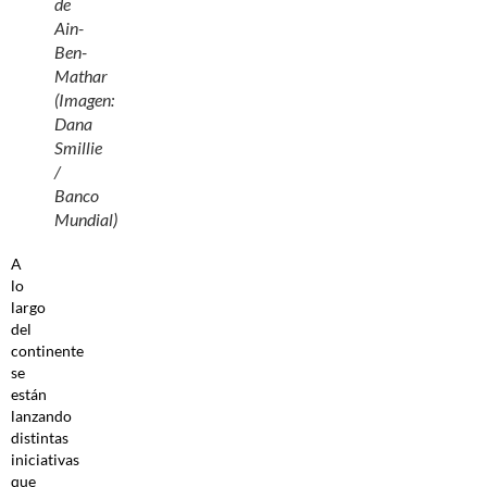
de
Ain-
Ben-
Mathar
(Imagen:
Dana
Smillie
/
Banco
Mundial)
A
lo
largo
del
continente
se
están
lanzando
distintas
iniciativas
que