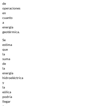
de
operaciones
en
cuanto
a
energía
geotérmica.
Se
estima
que
la
suma
de
la
energía
hidroeléctrica
y
la
eólica
podría
llegar