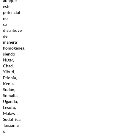
aunque
este
potencial
no
se
distribuye
de
manera
homogénea,
siendo
Níger,
Chad,
Yibuti,
Etiopía,
Kenia,
Sudán,
Somalia,
Uganda,
Lesoto,
Malawi,
Sudáfrica,
Tanzania
o