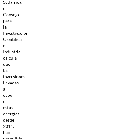
Sudáfrica,
el
Consejo
para
la
Investigación
Científica
e
Industrial
calcula
que
las
inversiones
llevadas
a
cabo
en
estas
energías,
desde
2011,
han
permitido