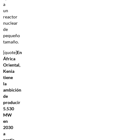
a
un
reactor
nuclear
de
pequeño
tamaño.
[quote]
En
África
Oriental,
Kenia
tiene
la
ambición
de
producir
5.530
MW
en
2030
a
partir