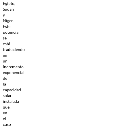
Egipto,
Sudán
y
Níger.
Este
potencial
se
está
traduciendo
en
un
incremento
exponencial
de
la
capacidad
solar
instalada
que,
en
el
caso