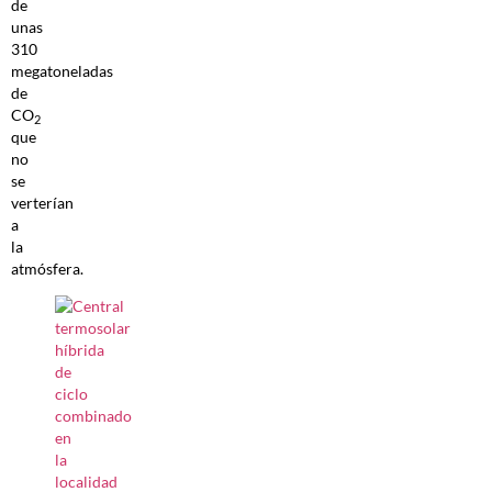
de
unas
310
megatoneladas
de
CO
2
que
no
se
verterían
a
la
atmósfera.