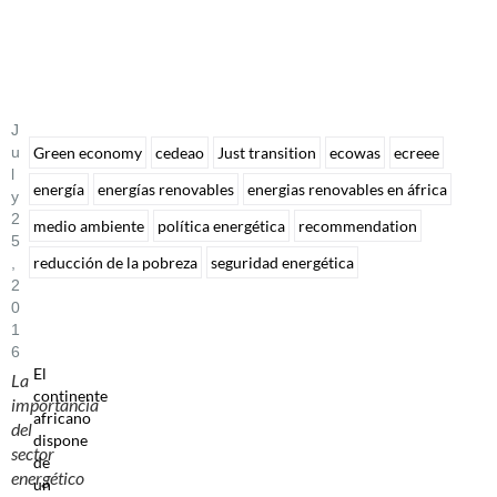
J
U
Green economy
cedeao
Just transition
ecowas
ecreee
L
energía
energías renovables
energias renovables en áfrica
Y
2
medio ambiente
política energética
recommendation
5
reducción de la pobreza
seguridad energética
,
2
0
1
6
El
La
continente
importancia
africano
del
dispone
sector
de
energético
un