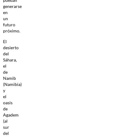
puedan
generarse
en
un
futuro
próximo.
El
desierto
del
Sáhara,
el
de
Namib
(Namibia)
y
el
oasis
de
Agadem
(al
sur
del