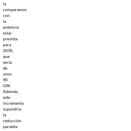
la
comparamos
con
la
potencia
solar
prevista
para
2030,
que
sería
de
unos
90
GW.
Además,
este
incremento
supondría
la
reducción
paralela