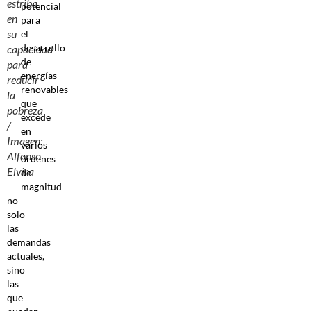
estriba
potencial
en
para
su
el
desarrollo
capacidad
de
para
energías
reducir
renovables
la
que
pobreza
excede
/
en
Imagen:
varios
Alfonso
órdenes
Elvira
de
magnitud
no
solo
las
demandas
actuales,
sino
las
que