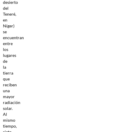
desierto
del
Teneré,
en
Níger)
se
encuentran
entre
los
lugares
de
la
tierra
que
reciben
una
mayor
radiación
solar.
Al
mismo
tiempo,
siete