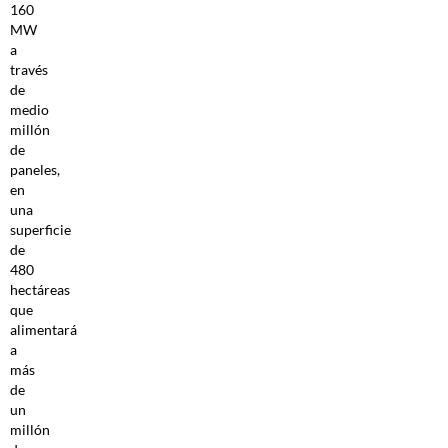
160
MW
a
través
de
medio
millón
de
paneles,
en
una
superficie
de
480
hectáreas
que
alimentará
a
más
de
un
millón