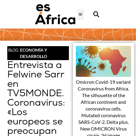
ECONOMÍA Y
BLOG
DESARROLLO
Entrevista a
Felwine Sarr
en
Omicron Covid-19 variant
Coronavirus from Africa.
TV5MONDE.
The silhouette of the
Coronavirus:
African continent and
coronavirus cells.
«Los
Mutated coronavirus
europeos se
SARS-CoV-2. Delta plus.
preocupan
New OMICRON Virus
strain. 3d image