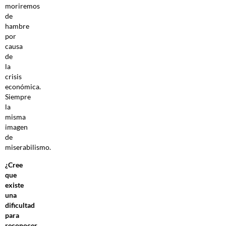
moriremos
de
hambre
por
causa
de
la
crisis
económica.
Siempre
la
misma
imagen
de
miserabilismo.
¿Cree
que
existe
una
dificultad
para
reconocer