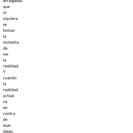
arraigadas
que
ni
siquiera
se
toman
la
molestia
de
ver
la
realidad.
Y
cuando
la
realidad
actual
va
en
contra
de
esas
ideas,