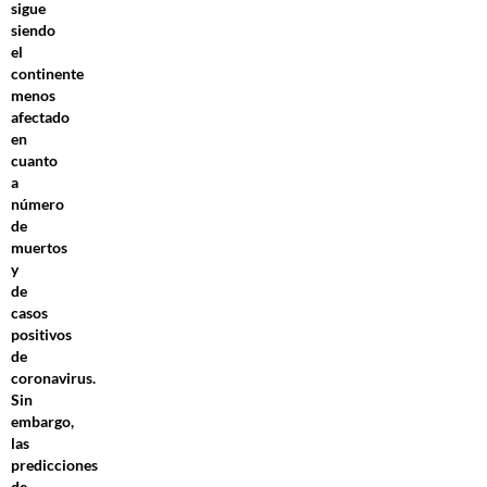
sigue
siendo
el
continente
menos
afectado
en
cuanto
a
número
de
muertos
y
de
casos
positivos
de
coronavirus.
Sin
embargo,
las
predicciones
de