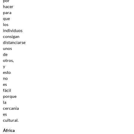
por
hacer
para
que
los
individuos
consigan
distanciarse
unos
de
otros,
y
esto
no
es
fácil
porque
la
cercanía
es
cultural.
África