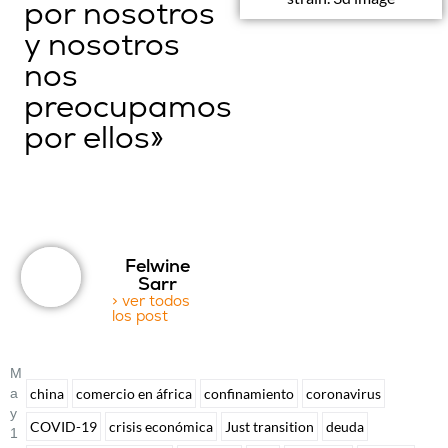
por nosotros
y nosotros
nos
preocupamos
por ellos»
Felwine
Sarr
> ver todos
los post
M
A
china
comercio en áfrica
confinamiento
coronavirus
Y
COVID-19
crisis económica
Just transition
deuda
1