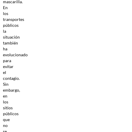
mascarilla.
En
los
transportes
públicos
la
situación
también
ha
evolucionado
para
evitar
el
contagio.
Sin
embargo,
en
los
sitios
públicos
que
no
se