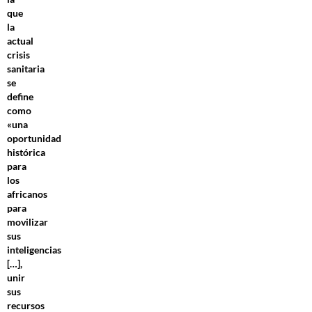
que
la
actual
crisis
sanitaria
se
define
como
«una
oportunidad
histórica
para
los
africanos
para
movilizar
sus
inteligencias
[…],
unir
sus
recursos