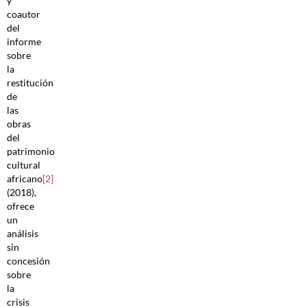
y
coautor
del
informe
sobre
la
restitución
de
las
obras
del
patrimonio
cultural
africano
[2]
(2018),
ofrece
un
análisis
sin
concesión
sobre
la
crisis