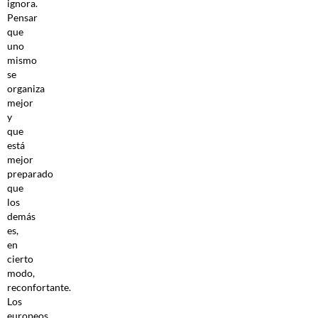
ignora.
Pensar
que
uno
mismo
se
organiza
mejor
y
que
está
mejor
preparado
que
los
demás
es,
en
cierto
modo,
reconfortante.
Los
europeos