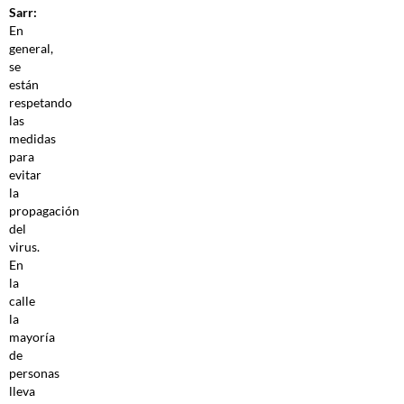
Sarr:
En
general,
se
están
respetando
las
medidas
para
evitar
la
propagación
del
virus.
En
la
calle
la
mayoría
de
personas
lleva