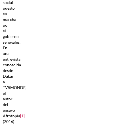
social
puesto
en
marcha
por
el
gobierno
senegalés.
En
una
entrevista
concedida
desde
Dakar
a
TV5MONDE,
el
autor
del
ensayo
Afrotopía
[1]
(2016)