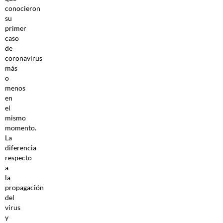
conocieron
su
primer
caso
de
coronavirus
más
o
menos
en
el
mismo
momento.
La
diferencia
respecto
a
la
propagación
del
virus
y