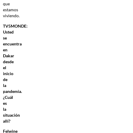
que
estamos
viviendo.
TV5MONDE:
Usted
se
encuentra
en
Dakar
desde
el
inicio
de
la
pandemia.
¿Cuál
es
la
situación
allí?
Felwine