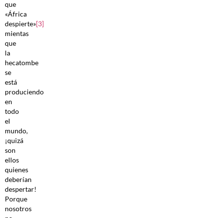
que
«África
despierte»
[3]
mientas
que
la
hecatombe
se
está
produciendo
en
todo
el
mundo,
¡quizá
son
ellos
quienes
deberían
despertar!
Porque
nosotros