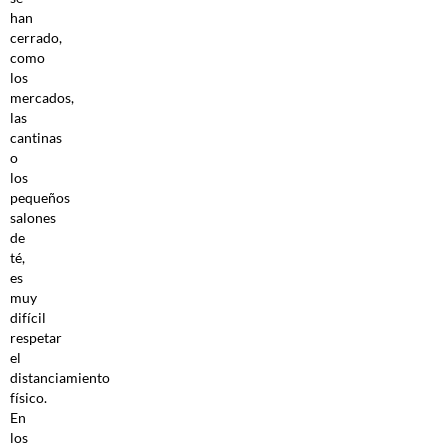
han
cerrado,
como
los
mercados,
las
cantinas
o
los
pequeños
salones
de
té,
es
muy
difícil
respetar
el
distanciamiento
físico.
En
los