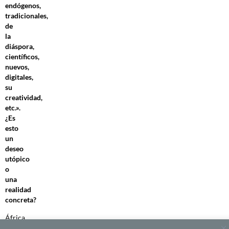
endógenos,
tradicionales,
de
la
diáspora,
científicos,
nuevos,
digitales,
su
creatividad,
etc.».
¿Es
esto
un
deseo
utópico
o
una
realidad
concreta?
África
es