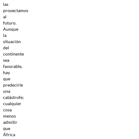
las
proyectamos
al
futuro.
Aunque
la
situación
del
continente
sea
favorable,
hay
que
predecirle
una
catástrofe;
cualquier
cosa
menos
admitir
que
África