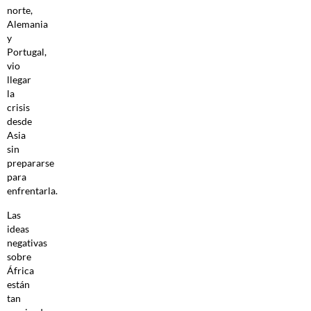
norte,
Alemania
y
Portugal,
vio
llegar
la
crisis
desde
Asia
sin
prepararse
para
enfrentarla.
Las
ideas
negativas
sobre
África
están
tan