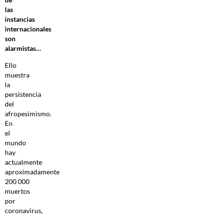
las
instancias
internacionales
son
alarmistas…
Ello
muestra
la
persistencia
del
afropesimismo.
En
el
mundo
hay
actualmente
aproximadamente
200 000
muertos
por
coronavirus,