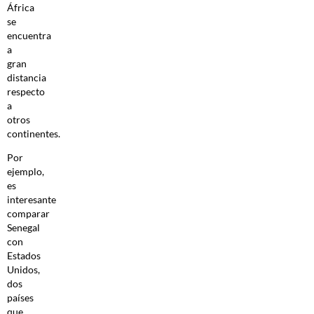
África
se
encuentra
a
gran
distancia
respecto
a
otros
continentes.
Por
ejemplo,
es
interesante
comparar
Senegal
con
Estados
Unidos,
dos
países
que