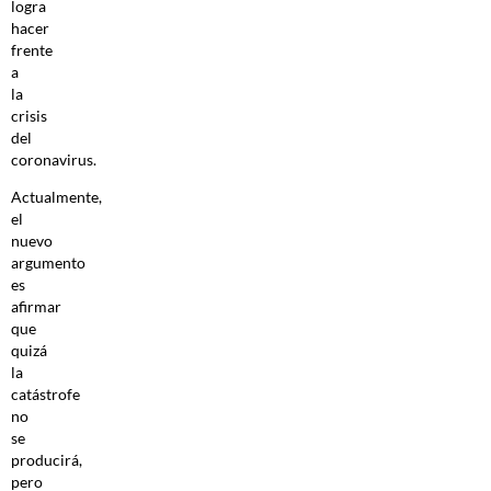
logra
hacer
frente
a
la
crisis
del
coronavirus.
Actualmente,
el
nuevo
argumento
es
afirmar
que
quizá
la
catástrofe
no
se
producirá,
pero