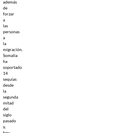
además
de
forzar
a
las
personas
a
la
migración.
Somalia
ha
soportado
14
sequías
desde
la
segunda
mitad
del
siglo
pasado
y,
hoy