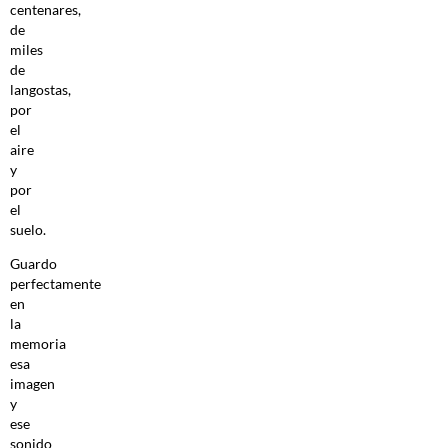
centenares,
de
miles
de
langostas,
por
el
aire
y
por
el
suelo.
Guardo
perfectamente
en
la
memoria
esa
imagen
y
ese
sonido