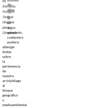
últimos
en
70
Somalia.
años.
Imagen:
Joshua
Si,
Hoehne
en
para
algún
Unsplash
momento,
cualquiera
pudiera
albergar
dudas
sobre
la
pertenencia
de
nuestro
archipiélago
al
bloque
geográfico
y
medioambiental