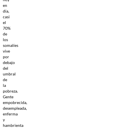
en
día,
casi
el
70%
de
los
somalíes
vive
por
debajo
del
umbral
de
la
pobreza.
Gente
empobrecida,
desempleada,
enferma
y
hambrienta