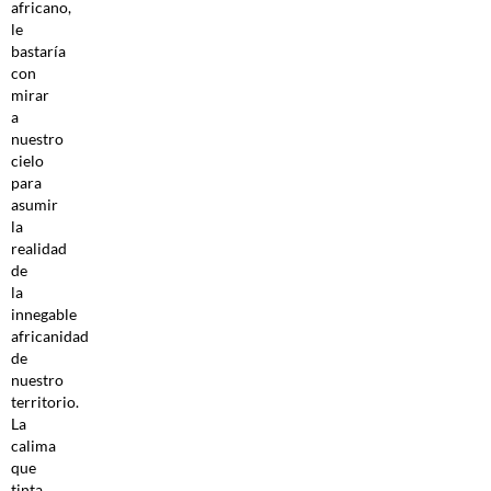
africano,
le
bastaría
con
mirar
a
nuestro
cielo
para
asumir
la
realidad
de
la
innegable
africanidad
de
nuestro
territorio.
La
calima
que
tinta