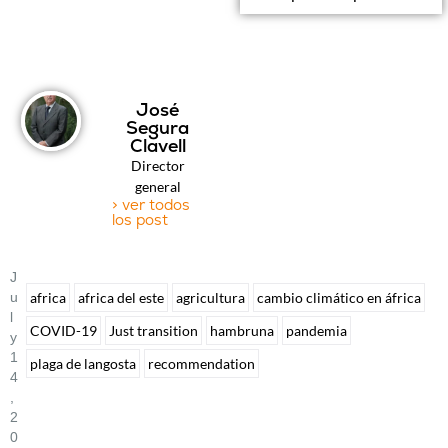
José
Segura
Clavell
Director
general
> ver todos
los post
J
U
africa
africa del este
agricultura
cambio climático en áfrica
L
COVID-19
Just transition
hambruna
pandemia
Y
1
plaga de langosta
recommendation
4
,
2
0