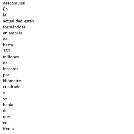
descomunal.
En
la
actualidad, están
formándose
enjambres
de
hasta
150
millones
de
insectos
por
kilómetro
cuadrado
y
se
habla
de
que,
en
Kenia,