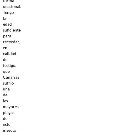
forma
ocasional.
Tengo
la
edad
suficiente
para
recordar,
en
calidad
de
testigo,
que
Canarias
sufrió
una
de
las
mayores
plagas
de
este
insecto