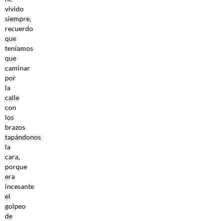
vivido
siempre,
recuerdo
que
teníamos
que
caminar
por
la
calle
con
los
brazos
tapándonos
la
cara,
porque
era
incesante
el
golpeo
de