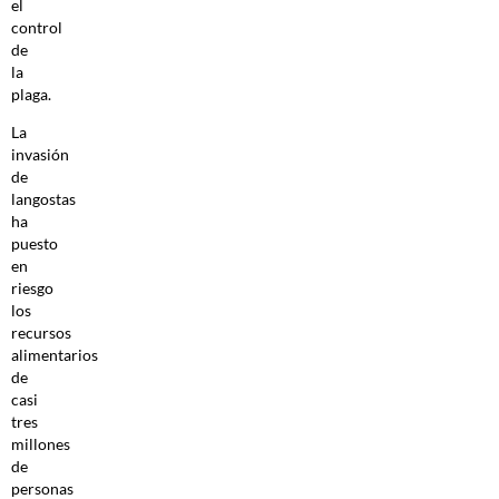
el
control
de
la
plaga.
La
invasión
de
langostas
ha
puesto
en
riesgo
los
recursos
alimentarios
de
casi
tres
millones
de
personas