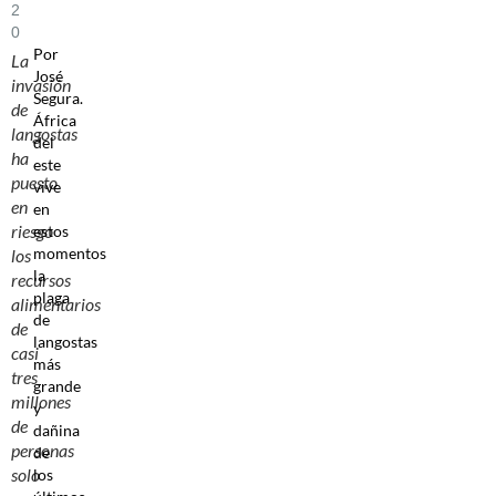
2
0
Por
La
José
invasión
Segura.
de
África
langostas
del
ha
este
puesto
vive
en
en
riesgo
estos
momentos
los
la
recursos
plaga
alimentarios
de
de
langostas
casi
más
tres
grande
millones
y
de
dañina
personas
de
solo
los