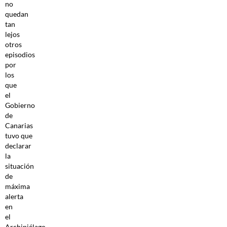
no
quedan
tan
lejos
otros
episodios
por
los
que
el
Gobierno
de
Canarias
tuvo que
declarar
la
situación
de
máxima
alerta
en
el
Archipiélago