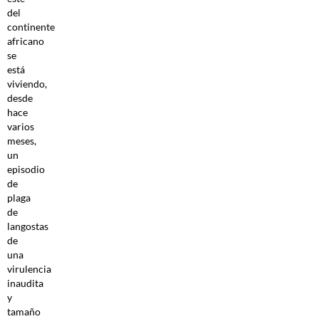
del
continente
africano
se
está
viviendo,
desde
hace
varios
meses,
un
episodio
de
plaga
de
langostas
de
una
virulencia
inaudita
y
tamaño