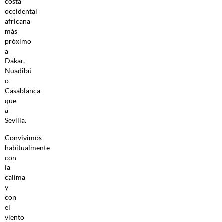
costa
occidental
africana
más
próximo
a
Dakar,
Nuadibú
o
Casablanca
que
a
Sevilla.
Convivimos
habitualmente
con
la
calima
y
con
el
viento