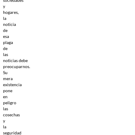
sociedades
y
hogares,
la
noticia
de
esa
plaga
de
las
noticias debe
preocuparnos.
Su
mera
existencia
pone
en
peligro
las
cosechas
y
la
seguridad