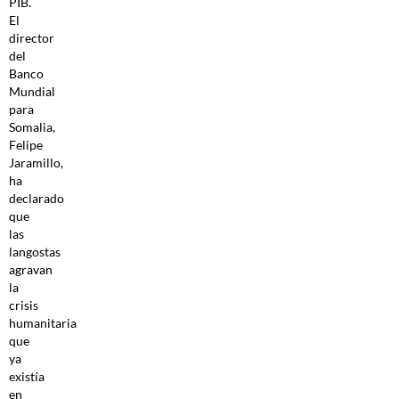
PIB.
El
director
del
Banco
Mundial
para
Somalia,
Felipe
Jaramillo,
ha
declarado
que
las
langostas
agravan
la
crisis
humanitaria
que
ya
existía
en