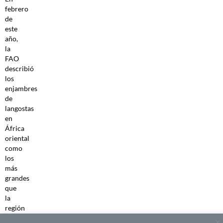
febrero
de
este
año,
la
FAO
describió
los
enjambres
de
langostas
en
África
oriental
como
los
más
grandes
que
la
región
ha