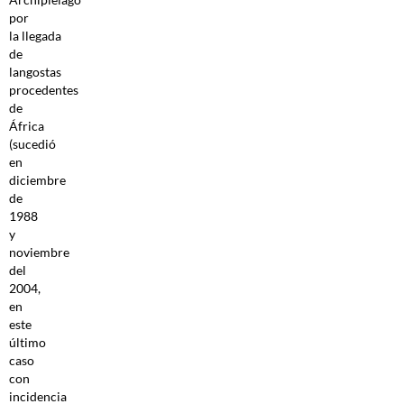
por
la llegada
de
langostas
procedentes
de
África
(sucedió
en
diciembre
de
1988
y
noviembre
del
2004,
en
este
último
caso
con
incidencia