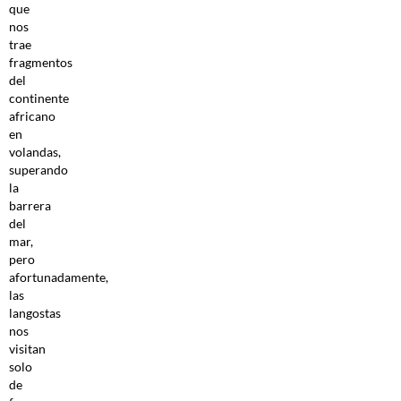
que
nos
trae
fragmentos
del
continente
africano
en
volandas,
superando
la
barrera
del
mar,
pero
afortunadamente,
las
langostas
nos
visitan
solo
de