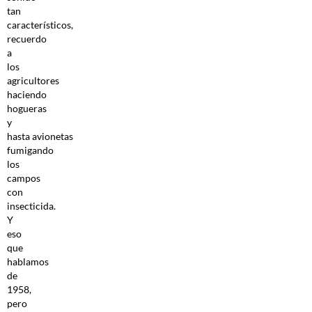
tan
característicos,
recuerdo
a
los
agricultores
haciendo
hogueras
y
hasta avionetas
fumigando
los
campos
con
insecticida.
Y
eso
que
hablamos
de
1958,
pero