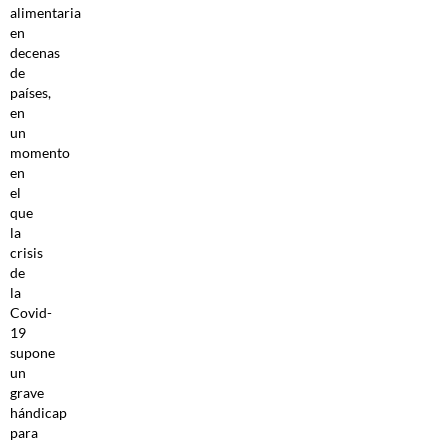
alimentaria
en
decenas
de
países,
en
un
momento
en
el
que
la
crisis
de
la
Covid-
19
supone
un
grave
hándicap
para