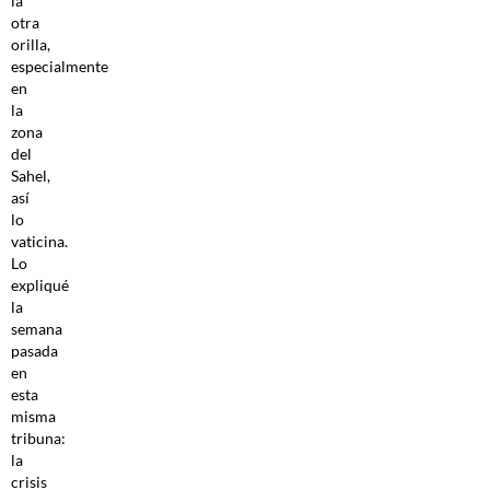
la
otra
orilla,
especialmente
en
la
zona
del
Sahel,
así
lo
vaticina.
Lo
expliqué
la
semana
pasada
en
esta
misma
tribuna:
la
crisis