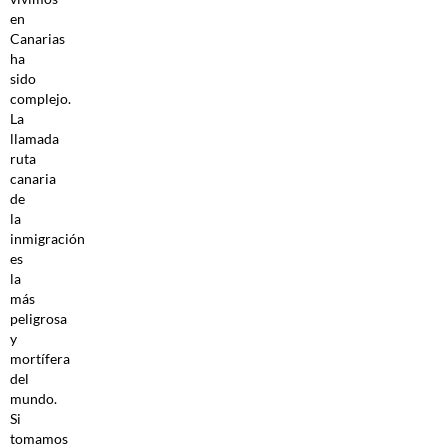
en
Canarias
ha
sido
complejo.
La
llamada
ruta
canaria
de
la
inmigración
es
la
más
peligrosa
y
mortífera
del
mundo.
Si
tomamos