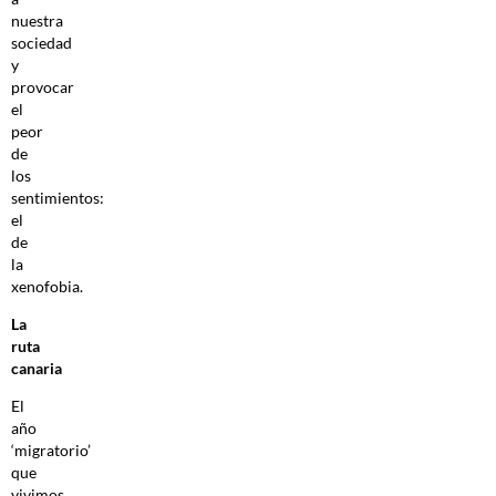
nuestra
sociedad
y
provocar
el
peor
de
los
sentimientos:
el
de
la
xenofobia.
La
ruta
canaria
El
año
‘migratorio’
que
vivimos