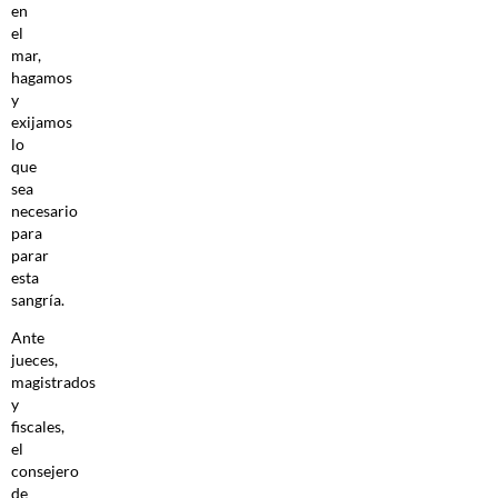
en
el
mar,
hagamos
y
exijamos
lo
que
sea
necesario
para
parar
esta
sangría.
Ante
jueces,
magistrados
y
fiscales,
el
consejero
de