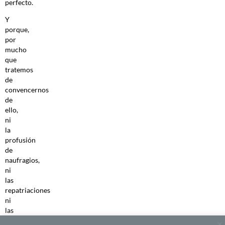
perfecto.
Y
porque,
por
mucho
que
tratemos
de
convencernos
de
ello,
ni
la
profusión
de
naufragios,
ni
las
repatriaciones
ni
las
políticas