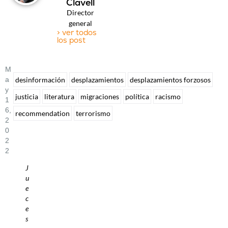
Clavell
Director
general
> ver todos
los post
M
A
desinformación
desplazamientos
desplazamientos forzosos
Y
justicia
literatura
migraciones
política
racismo
1
6,
recommendation
terrorismo
2
0
2
2
J
u
e
c
e
s