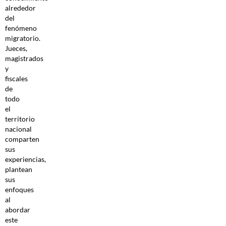
alrededor
del
fenómeno
migratorio.
Jueces,
magistrados
y
fiscales
de
todo
el
territorio
nacional
comparten
sus
experiencias,
plantean
sus
enfoques
al
abordar
este