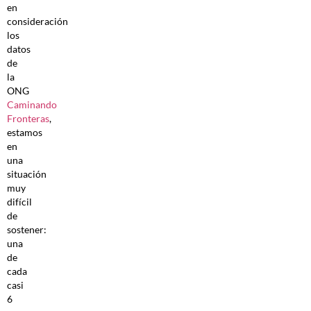
en
consideración
los
datos
de
la
ONG
Caminando
Fronteras
,
estamos
en
una
situación
muy
difícil
de
sostener:
una
de
cada
casi
6