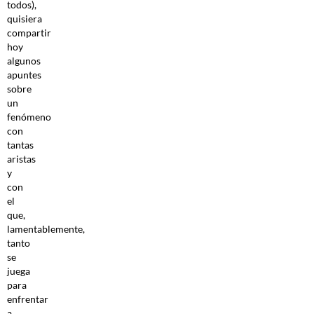
todos),
quisiera
compartir
hoy
algunos
apuntes
sobre
un
fenómeno
con
tantas
aristas
y
con
el
que,
lamentablemente,
tanto
se
juega
para
enfrentar
a