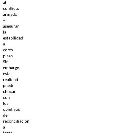
al
conflicto
armado
y
asegurar
la
estabilidad
a
corto
plazo.
Sin
embargo,
esta
realidad
puede
chocar
con
los
objetivos
de
reconciliación
a
largo