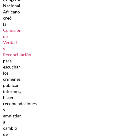
Nacional
Africano
creó
la
Comisión
de
Verdad
y
Reconciliación
para
escuchar
los
crímenes,
publicar
informes,
hacer
recomendaciones
y
amnistiar
a
cambio
de