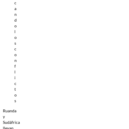
c
a
n
d
o
l
o
s
c
o
n
f
l
i
c
t
o
s
Ruanda
y
Sudáfrica
llevan