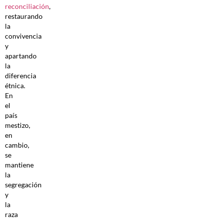
reconciliación
,
restaurando
la
convivencia
y
apartando
la
diferencia
étnica.
En
el
país
mestizo,
en
cambio,
se
mantiene
la
segregación
y
la
raza