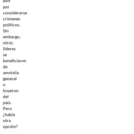
849
por
considerarse
crímenes
políticos.
Sin
embargo,
otros
líderes
se
beneficiaron
de
amnistía
general
o
huyeron
del
país.
Pero
¿había
otra
opción?