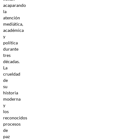
acaparando
la
atención
mediática,
académica
y
política
durante
tres
décadas.
La
crueldad
de
su
historia
moderna
y
los
reconocidos
procesos
de
paz