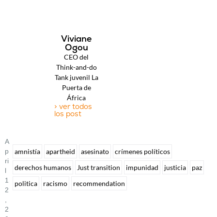
Viviane
Ogou
CEO del
Think-and-do
Tank juvenil La
Puerta de
África
> ver todos
los post
A
P
amnistía
apartheid
asesinato
crímenes políticos
Ri
derechos humanos
Just transition
impunidad
justicia
paz
L
1
politica
racismo
recommendation
2
,
2