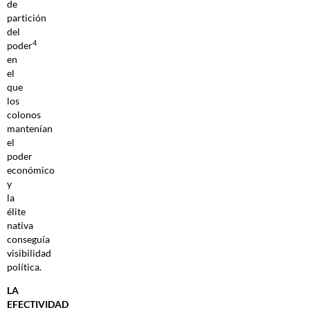
de
partición
del
4
poder
en
el
que
los
colonos
mantenían
el
poder
económico
y
la
élite
nativa
conseguía
visibilidad
política.
LA
EFECTIVIDAD