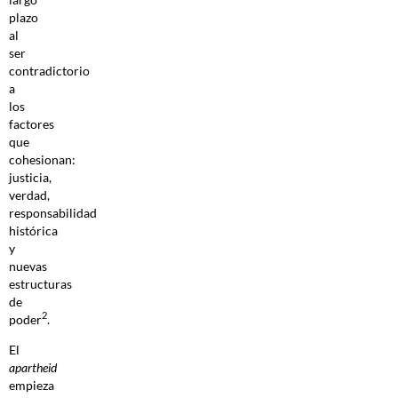
plazo
al
ser
contradictorio
a
los
factores
que
cohesionan:
justicia,
verdad,
responsabilidad
histórica
y
nuevas
estructuras
de
2
poder
.
El
apartheid
empieza