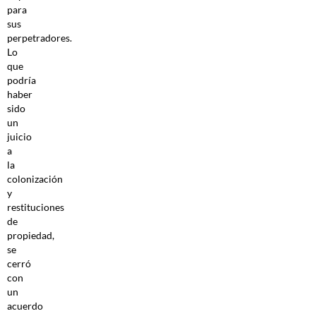
para
sus
perpetradores.
Lo
que
podría
haber
sido
un
juicio
a
la
colonización
y
restituciones
de
propiedad,
se
cerró
con
un
acuerdo