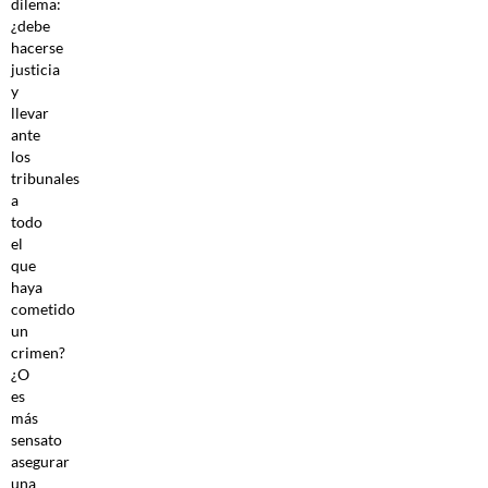
dilema:
¿debe
hacerse
justicia
y
llevar
ante
los
tribunales
a
todo
el
que
haya
cometido
un
crimen?
¿O
es
más
sensato
asegurar
una