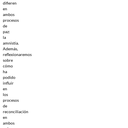
difieren
en
ambos
procesos
de
paz:
la
amnistía.
Además,
reflexionaremos
sobre
cómo
ha
podido
influir
en
los
procesos
de
reconciliación
en
ambos