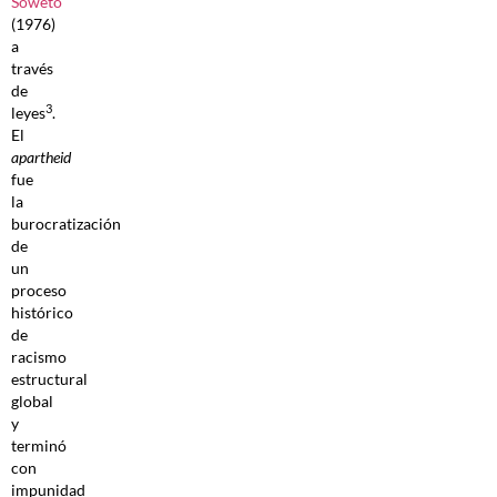
Soweto
(1976)
a
través
de
3
leyes
.
El
apartheid
fue
la
burocratización
de
un
proceso
histórico
de
racismo
estructural
global
y
terminó
con
impunidad