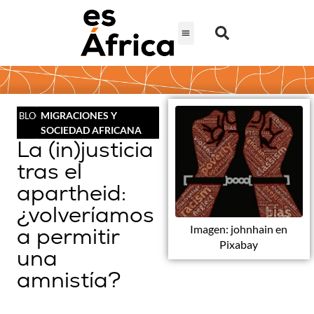
MIGRACIONES Y
BLOG
SOCIEDAD AFRICANA
La (in)justicia
tras el
apartheid:
¿volveríamos
Imagen: johnhain en
a permitir
Pixabay
una
amnistía?