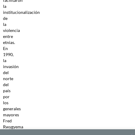
facilitaron
la
institucionalización
de
la
violencia
entre
etnias.
En
1990,
la
invasión
del
norte
del
país
por
los
generales
mayores
Fred
Rwygyema
y