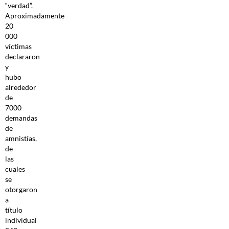
“verdad”.
Aproximadamente
20
000
víctimas
declararon
y
hubo
alrededor
de
7000
demandas
de
amnistías,
de
las
cuales
se
otorgaron
a
título
individual