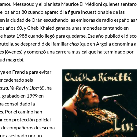
ellamou Messaoud y el pianista Maurice El Médioni quienes sentar
 de los años 80 cuando apareció la figura incuestionable de las
 en la ciudad de Orán escuchando las emisoras de radio españolas 
n los años 60, y Cheb Khaled ganaba unas monedas cantando en
e hasta 1988 cuando llegó para quedarse. Ese año publicó el disco
Boutella, se desprendió del familiar
cheb
(que en Argelia denomina a
ntes jóvenes) y comenzó una carrera musical que ha terminado por
tud magrebí.
a en Francia para evitar
a encadenado seis
Kenza, Ya-Rayi
y
Liberté
), ha
s
, grabado en 1999 en
 ha consolidado la
es. Por el camino han
r con protección policial
a de compañeros de escena
ue asesinado por un