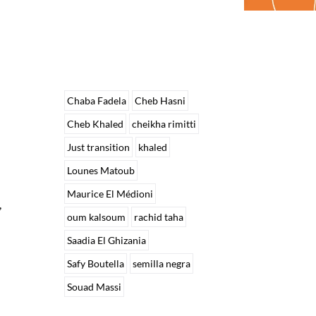
Chaba Fadela
Cheb Hasni
Cheb Khaled
cheikha rimitti
Just transition
khaled
Lounes Matoub
Maurice El Médioni
,
oum kalsoum
rachid taha
Saadia El Ghizania
Safy Boutella
semilla negra
Souad Massi