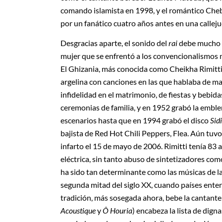
comando islamista en 1998, y el romántico Cheb
por un fanático cuatro años antes en una calleju
Desgracias aparte, el sonido del
rai
debe mucho a
mujer que se enfrentó a los convencionalismos ma
El Ghizania, más conocida como Cheikha Rimitti,
argelina con canciones en las que hablaba de man
infidelidad en el matrimonio, de fiestas y bebi
ceremonias de familia, y en 1952 grabó la embl
escenarios hasta que en 1994 grabó el disco
Sid
bajista de Red Hot Chili Peppers, Flea. Aún tuv
infarto el 15 de mayo de 2006. Rimitti tenía 83
eléctrica, sin tanto abuso de sintetizadores como
ha sido tan determinante como las músicas de l
segunda mitad del siglo XX, cuando países enter
tradición, más sosegada ahora, bebe la cantante
Acoustique
y
Ô Houria
) encabeza la lista de dig