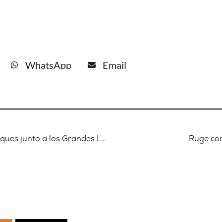
WhatsApp
Email
Semilla Negra – Programa 5: Guateques junto a los Grandes Lagos
Ruge com