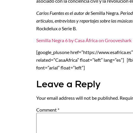
asociado con la conciencia civil y la revolución 
Carlos Fuentes es el autor de
Semilla Negra
. Perio
artículos, entrevistas y reportajes sobre las música
Rockdelux
o
Serie B
.
Semilla Negra 6 by Casa África on Grooveshark
[google_plusone href=”https://www.esafrica.es” si
related=”CasaAfrica” float=”left” lang=”es”] [f
font=”arial” float=”left”]
Leave a Reply
Your email address will not be published.
Requir
Comment
*