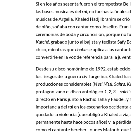
Si en los años sesenta fueron el trompetista B
las bases musicales del
rai
, no fue hasta finales
músicas de Argelia. Khaled Hadj Ibrahim se crió
de niño, soñaba con cantar como Joselito. Era
ceremonias de boda y circuncisión, porque no fu
Kutché
, grabado junto al bajista y teclista Safy 
chico, mientras que
chaba
se aplica a las canta
convertirle en la voz de referencia para la juven
Desde su disco homónimo de 1992, establecido y
los riesgos de la guerra civil argelina, Khaled h
producciones considerables (
N’ssi N’ssi, Sahra, 
protagonizado el disco antológico
1, 2, 3… soleil
directo en París junto a Rachid Taha y Faudel, y
importancia del
rai
en los escenarios occidental
quedado la violencia (que obligó a Khaled a viaja
permanente hasta hace pocos años) y la pérdid
como el cantante bereber Lounes Matoub, que f