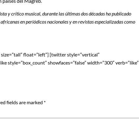
en países del Magreb.
dista y crítico musical, durante las últimas dos décadas ha publicado
s africanas en periódicos nacionales y en
revistas especializadas como
ze=”tall” float=”left”] [twitter style=”vertical”
blike style=”box_count” showfaces=”false” width=”300″ verb=”like”
ed fields are marked
*