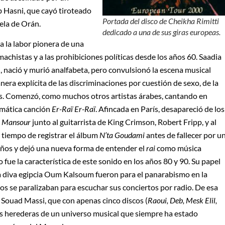
 Hasni, que cayó tiroteado
Portada del disco de Cheikha Rimitti
ela de Orán.
dedicado a una de sus giras europeas.
 la labor pionera de una
chistas y a las prohibiciones políticas desde los años 60. Saadia
 nació y murió analfabeta, pero convulsionó la escena musical
era explícita de las discriminaciones por cuestión de sexo, de la
das. Comenzó, como muchos otros artistas árabes, cantando en
emática canción
Er-Raï Er-Raï
. Afincada en París, desapareció de los
i Mansour
junto al guitarrista de King Crimson, Robert Fripp, y al
o tiempo de registrar el álbum
N’ta Goudami
antes de fallecer por u
 años y dejó una nueva forma de entender el
rai
como música
 fue la característica de este sonido en los años 80 y 90. Su papel
a diva egipcia Oum Kalsoum fueron para el panarabismo en la
os se paralizaban para escuchar sus conciertos por radio. De esa
 Souad Massi, que con apenas cinco discos (
Raoui, Deb, Mesk Elil,
nas herederas de un universo musical que siempre ha estado