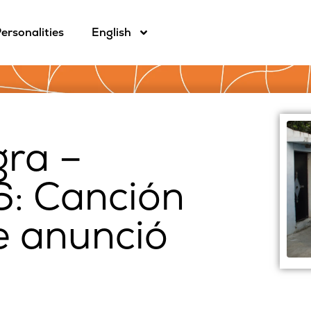
ersonalities
English
gra –
: Canción
e anunció