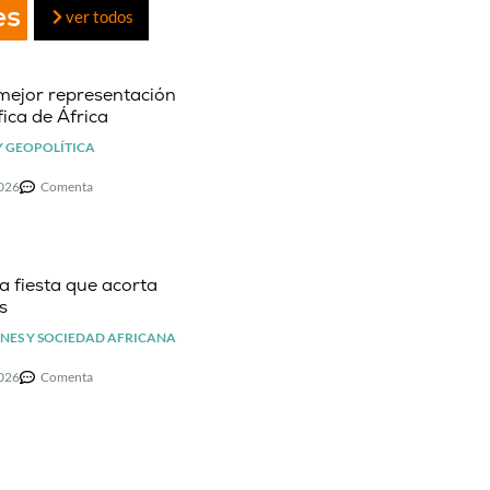
es
ver todos
mejor representación
ica de África
Y GEOPOLÍTICA
2026
Comenta
la fiesta que acorta
s
NES Y SOCIEDAD AFRICANA
2026
Comenta