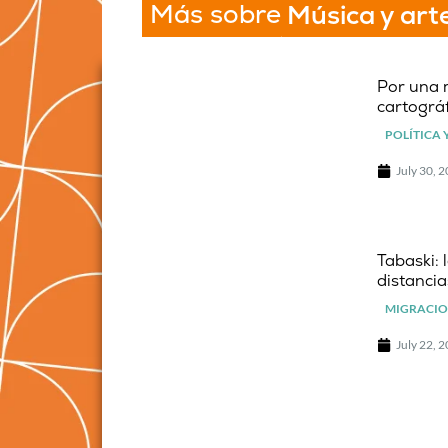
Más sobre
Música y art
Por una 
cartográf
POLÍTICA 
July 30, 
Tabaski: 
distancia
MIGRACIO
July 22, 