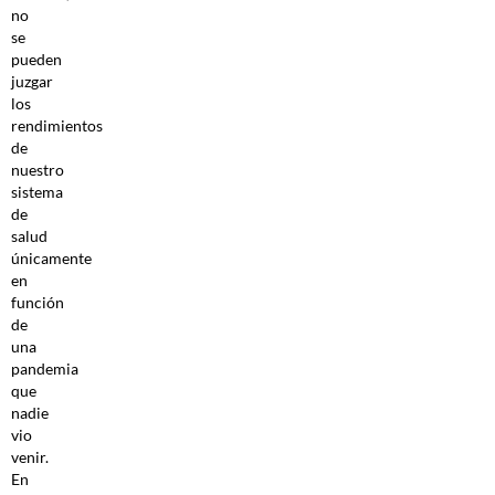
no
se
pueden
juzgar
los
rendimientos
de
nuestro
sistema
de
salud
únicamente
en
función
de
una
pandemia
que
nadie
vio
venir.
En