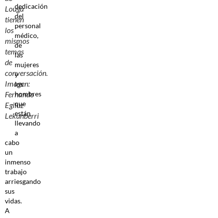
dedicación
Louga
del
tienen
personal
los
médico,
mismos
de
temas
las
de
mujeres
conversación.
y
Imagen:
los
Fernando
hombres
que
Egiluz
están
Lekunberri
llevando
a
cabo
un
inmenso
trabajo
arriesgando
sus
vidas.
A