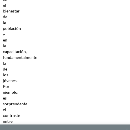
el
bienestar
de
la
población
y
en
la
capacitación,
fundamentalmente
la
de
los
jóvenes.
Por
ejemplo,
es
sorprendente
el
contraste
entre
la