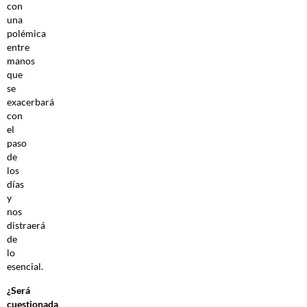
con
una
polémica
entre
manos
que
se
exacerbará
con
el
paso
de
los
días
y
nos
distraerá
de
lo
esencial.
¿Será
cuestionada