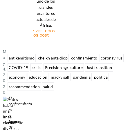
uno de los
grandes
escritores
actuales de
África.
> ver todos
los post
M
A
antikemitismo
cheikh anta diop
confinamiento
coronavirus
Y
COVID-19
crisis
Precision agriculture
Just transition
4,
2
economy
educación
macky sall
pandemia
politica
0
recommendation
salud
2
0
El
confinamiento
es
el
tiempo
de