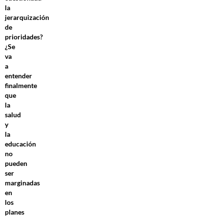
la
jerarquización
de
prioridades?
¿Se
va
a
entender
finalmente
que
la
salud
y
la
educación
no
pueden
ser
marginadas
en
los
planes