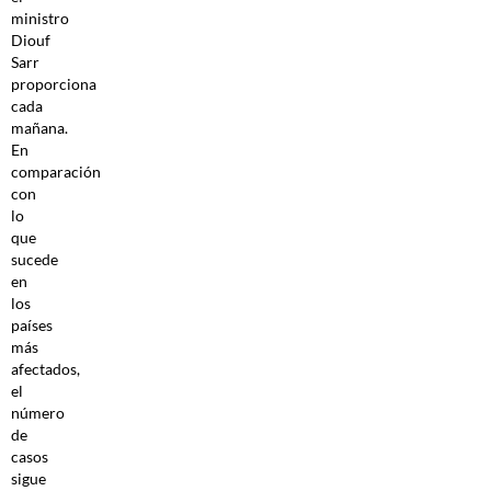
ministro
Diouf
Sarr
proporciona
cada
mañana.
En
comparación
con
lo
que
sucede
en
los
países
más
afectados,
el
número
de
casos
sigue