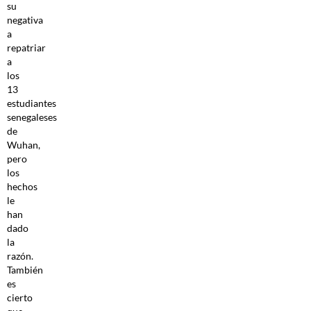
su
negativa
a
repatriar
a
los
13
estudiantes
senegaleses
de
Wuhan,
pero
los
hechos
le
han
dado
la
razón.
También
es
cierto