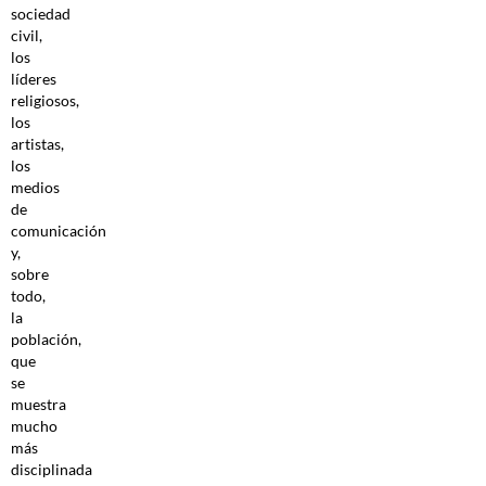
sociedad
civil,
los
líderes
religiosos,
los
artistas,
los
medios
de
comunicación
y,
sobre
todo,
la
población,
que
se
muestra
mucho
más
disciplinada