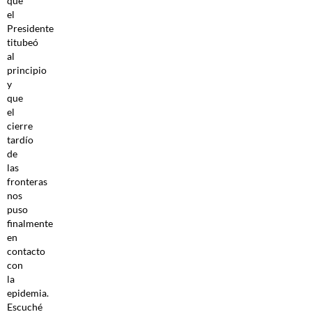
que
el
Presidente
titubeó
al
principio
y
que
el
cierre
tardío
de
las
fronteras
nos
puso
finalmente
en
contacto
con
la
epidemia.
Escuché