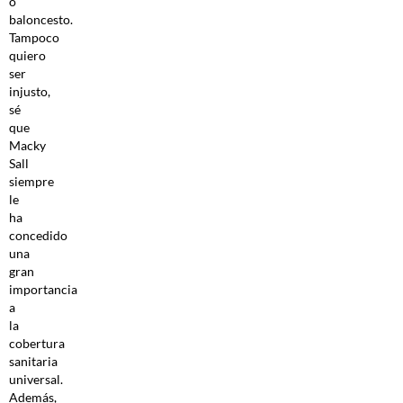
o
baloncesto.
Tampoco
quiero
ser
injusto,
sé
que
Macky
Sall
siempre
le
ha
concedido
una
gran
importancia
a
la
cobertura
sanitaria
universal.
Además,