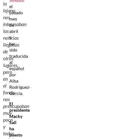
Seneplus
lo
el
lejano,
pasado
nos
mes
interesaban
de
las
abril
y
noticias
ha
llegadas
sido
de
traducida
otros
al
lugares,
español
pero
por
en
Alba
el
Rodríguez-
fondo
García.
nos
El
preocupaban
presidente
muy
Macky
poco
Sall
y
ha
todos
puesto