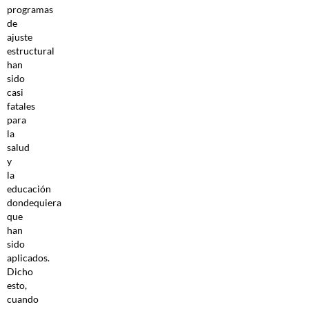
programas
de
ajuste
estructural
han
sido
casi
fatales
para
la
salud
y
la
educación
dondequiera
que
han
sido
aplicados.
Dicho
esto,
cuando