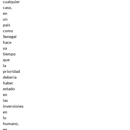
cualquier
caso,
en
un
país
como
Senegal
hace
ya
tiempo
que
la
prioridad
debería
haber
estado
en
las
inversiones
en
lo
humano,
en