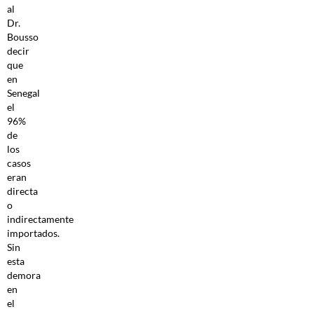
al
Dr.
Bousso
decir
que
en
Senegal
el
96%
de
los
casos
eran
directa
o
indirectamente
importados.
Sin
esta
demora
en
el