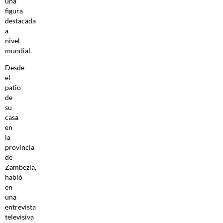
una
figura
destacada
a
nivel
mundial.
Desde
el
patio
de
su
casa
en
la
provincia
de
Zambezia,
habló
en
una
entrevista
televisiva