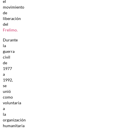
el
movimiento
de
liberación
del
Frelimo.
Durante
la
guerra
civil
de
1977
a
1992,
se
unió
como
voluntaria
a
la
organización
humanitaria