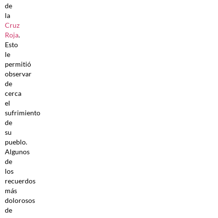
de
la
Cruz
Roja
.
Esto
le
permitió
observar
de
cerca
el
sufrimiento
de
su
pueblo.
Algunos
de
los
recuerdos
más
dolorosos
de