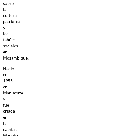
sobre
la
cultura
patriarcal
y
los
tabúes
sociales
en
Mozambique.
Nació
en
1955
en
Manjacaze
y
fue
criada
en
la
capital,
Maputo.