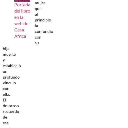
mujer
Portada
que
del libro
al
en la
principio
web de
la
Casa
confundió
África
con
su
hija
muerta
y
estableció
un
profundo
vínculo
con
ella.
El
doloroso
recuerdo
de
esa