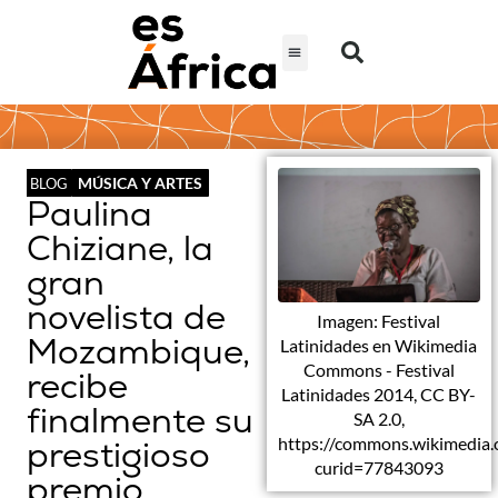
MÚSICA Y ARTES
BLOG
Paulina
Chiziane, la
gran
novelista de
Imagen: Festival
Mozambique,
Latinidades en Wikimedia
Commons - Festival
recibe
Latinidades 2014, CC BY-
finalmente su
SA 2.0,
https://commons.wikimedia.
prestigioso
curid=77843093
premio