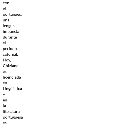
con
el
portugués,
una
lengua
impuesta
durante
el
período
colonial.
Hoy,
Chiziane
es
licenciada
en
Lingüística
y
en
la
literatura
portuguesa
es