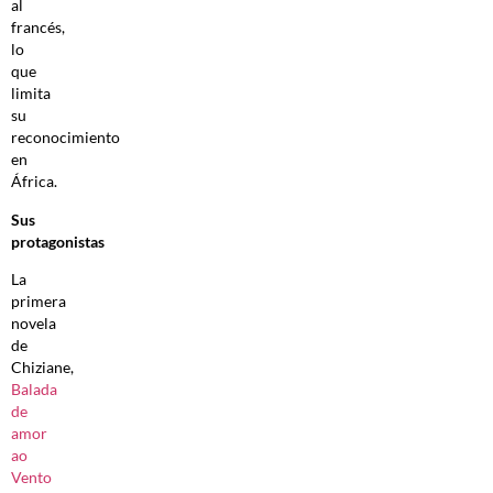
al
francés,
lo
que
limita
su
reconocimiento
en
África.
Sus
protagonistas
La
primera
novela
de
Chiziane,
Balada
de
amor
ao
Vento