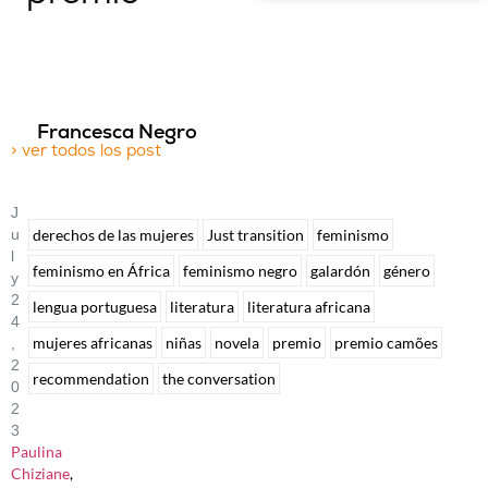
Francesca Negro
> ver todos los post
J
U
derechos de las mujeres
Just transition
feminismo
L
feminismo en África
feminismo negro
galardón
género
Y
2
lengua portuguesa
literatura
literatura africana
4
mujeres africanas
niñas
novela
premio
premio camões
,
2
recommendation
the conversation
0
2
3
Paulina
Chiziane
,