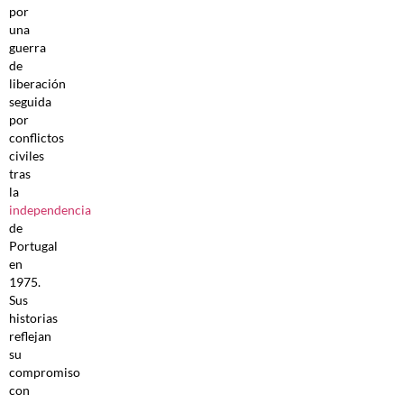
por
una
guerra
de
liberación
seguida
por
conflictos
civiles
tras
la
independencia
de
Portugal
en
1975.
Sus
historias
reflejan
su
compromiso
con