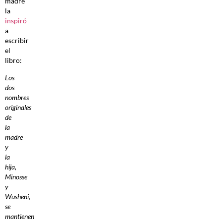
madre
la
inspiró
a
escribir
el
libro:
Los
dos
nombres
originales
de
la
madre
y
la
hija,
Minosse
y
Wusheni,
se
mantienen