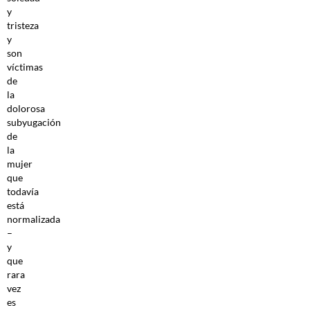
y
tristeza
y
son
víctimas
de
la
dolorosa
subyugación
de
la
mujer
que
todavía
está
normalizada
–
y
que
rara
vez
es