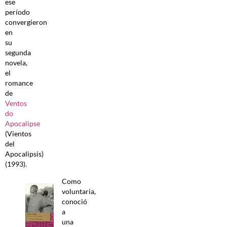
ese
período
convergieron
en
su
segunda
novela,
el
romance
de
Ventos
do
Apocalipse
(Vientos
del
Apocalipsis)
(1993).
Como
voluntaria,
conoció
a
una