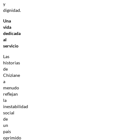
y
dignidad.
Una
vida
dedicada
al
servicio
Las
historias
de
Chiziane
a
menudo
reflejan
la
inestabilidad
social
de
un
país
oprimido