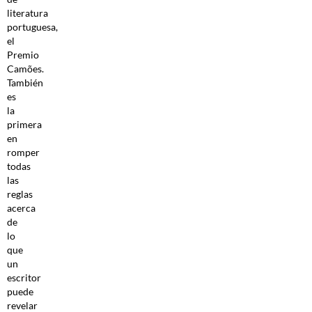
literatura
portuguesa,
el
Premio
Camões.
También
es
la
primera
en
romper
todas
las
reglas
acerca
de
lo
que
un
escritor
puede
revelar