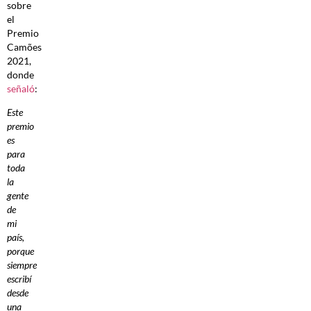
sobre
el
Premio
Camões
2021,
donde
señaló
:
Este
premio
es
para
toda
la
gente
de
mi
país,
porque
siempre
escribí
desde
una