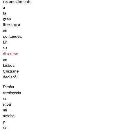
reconocimiento
a
la
gran
literatura
en
portugués.
En
su
discurso
en
Lisboa,
Chiziane
declaró:
Estaba
caminando
sin
saber
mi
destino,
y
sin