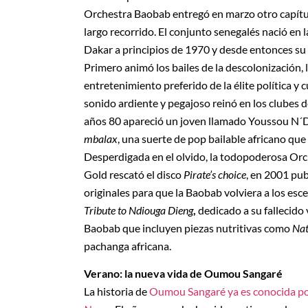
Orchestra Baobab entregó en marzo otro capítul
largo recorrido. El conjunto senegalés nació en 
Dakar a principios de 1970 y desde entonces su
Primero animó los bailes de la descolonización, l
entretenimiento preferido de la élite política y cu
sonido ardiente y pegajoso reinó en los clubes d
años 80 apareció un joven llamado Youssou N´Do
mbalax
, una suerte de pop bailable africano que 
Desperdigada en el olvido, la todopoderosa Orc
Gold rescató el disco
Pirate’s choice
, en 2001 pu
originales para que la Baobab volviera a los esce
Tribute to Ndiouga Dieng
,
dedicado a su fallecido 
Baobab que incluyen piezas nutritivas como
Nat
pachanga africana.
Verano: la nueva vida de Oumou Sangaré
La historia de
Oumou Sangaré ya es conocida po