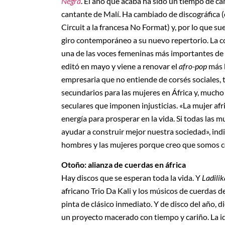
Negra
. El año que acaba ha sido un tiempo de c
cantante de Malí. Ha cambiado de discográfica (
Circuit a la francesa No Format) y, por lo que 
giro contemporáneo a su nuevo repertorio. La 
una de las voces femeninas más importantes de Á
editó en mayo y viene a renovar el
afro-pop
más b
empresaria que no entiende de corsés sociales,
secundarios para las mujeres en África y, mucho
seculares que imponen injusticias. «La mujer afri
energía para prosperar en la vida. Si todas las 
ayudar a construir mejor nuestra sociedad», indi
hombres y las mujeres porque creo que somos c
Otoño: alianza de cuerdas en áfrica
Hay discos que se esperan toda la vida. Y
Ladili
africano Trio Da Kali y los músicos de cuerdas 
pinta de clásico inmediato. Y de disco del año, d
un proyecto macerado con tiempo y cariño. La id