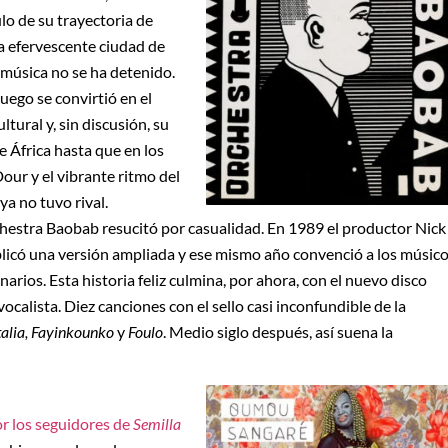
o de su trayectoria de
la efervescente ciudad de
 música no se ha detenido.
uego se convirtió en el
ltural y, sin discusión, su
e África hasta que en los
ur y el vibrante ritmo del
ya no tuvo rival.
hestra Baobab resucitó por casualidad. En 1989 el productor Nick
blicó una versión ampliada y ese mismo año convenció a los músic
narios. Esta historia feliz culmina, por ahora, con el nuevo disco
vocalista. Diez canciones con el sello casi inconfundible de la
alia, Fayinkounko
y
Foulo
. Medio siglo después, así suena la
r los seguidores de
Semilla