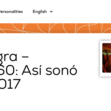
ersonalities
English
gra –
0: Así sonó
017