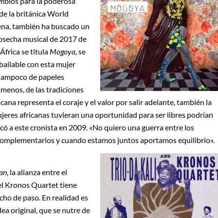
ambios para la poderosa
de la británica World
suena, también ha buscado un
cosecha musical de 2017 de
frica se titula
Mogoya
, se
ailable con esta mujer
 tampoco de papeles
 menos, de las tradiciones
cana representa el coraje y el valor por salir adelante, también la
mujeres africanas tuvieran una oportunidad para ser libres podrían
có a este cronista en 2009. «No quiero una guerra entre los
omplementarios y cuando estamos juntos aportamos equilibrio».
kan
, la alianza entre el
del Kronos Quartet tiene
icho de paso. En realidad es
ea original, que se nutre de