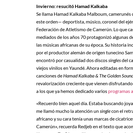
Invierno: resucitó Hamad Kalkaba
Se llama Hamad Kalkaba Malboum, camerunés de
este orden— deportista, músico, coronel del ejérc
Federación de Atletismo de Camerún. Lo que cas
mediados de los años 70 protagonizó algunas de
las músicas africanas de su época. Su historia i
por el productor alemán de origen tunecino Sa
encontró por casualidad dos discos
singles
del c
viejos vinilos en Yaundé. Ahora editadas en forma
canciones de
Hamad Kalkaba & The Golden Soun
revalorización creciente que vienen disfrutando
a los que ya hemos dedicado varios
programas a
«Recuerdo bien aquel día. Estaba buscando joya
me llamó mucho la atención un
single
con el retr
africano y su cara tenía unas marcas de cicatri
Camerún», recuerda Redjeb en el texto que acom