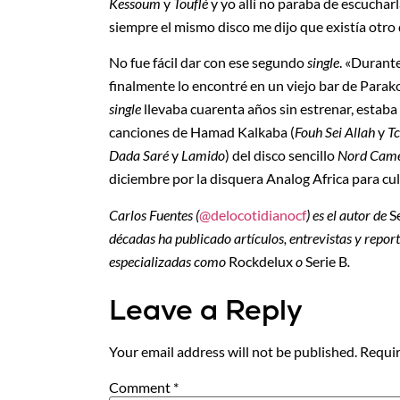
Kessoum
y
Touflé
y yo allí no paraba de escuchar
siempre el mismo disco me dijo que existía otro 
No fue fácil dar con ese segundo
single
. «Durant
finalmente lo encontré en un viejo bar de Parako
single
llevaba cuarenta años sin estrenar, estaba
canciones de Hamad Kalkaba (
Fouh Sei Allah
y
Tc
Dada Saré
y
Lamido
) del disco sencillo
Nord Cam
diciembre por la disquera Analog Africa para cu
Carlos Fuentes (
@delocotidianocf
) es el autor de
S
décadas ha publicado artículos, entrevistas y repor
especializadas como
Rockdelux
o
Serie B
.
Leave a Reply
Your email address will not be published.
Requir
Comment
*