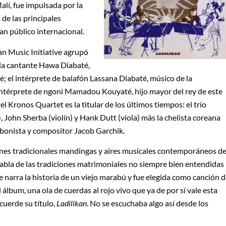
alí, fue impulsada por la
de las principales
ran público internacional.
 Music Initiative agrupó
 la cantante Hawa Diabaté,
; el intérprete de balafón Lassana Diabaté, músico de la
intérprete de ngoni Mamadou Kouyaté, hijo mayor del rey de este
 Kronos Quartet es la titular de los últimos tiempos: el trío
 John Sherba (violín) y Hank Dutt (viola) más la chelista coreana
ombonista y compositor Jacob Garchik.
ones tradicionales mandingas y aires musicales contemporáneos d
habla de las tradiciones matrimoniales no siempre bien entendidas
ue narra la historia de un viejo marabú y fue elegida como canción 
l álbum, una ola de cuerdas al rojo vivo que ya de por sí vale esta
cuerde su título,
Ladilikan
. No se escuchaba algo así desde los