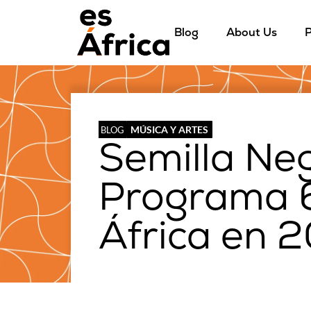
Blog
About Us
P
MÚSICA Y ARTES
BLOG
Semilla Ne
Programa 6
África en 2