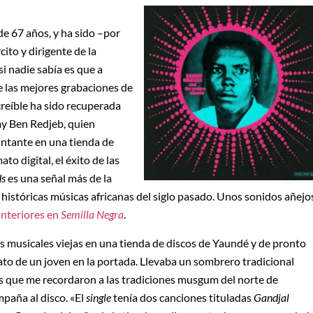
 67 años, y ha sido –por
ito y dirigente de la
i nadie sabía es que a
 las mejores grabaciones de
ncreíble ha sido recuperada
my Ben Redjeb, quien
antante en una tienda de
to digital, el éxito de las
ds
es una señal más de la
 históricas músicas africanas del siglo pasado. Unos sonidos añejo
nteriores en
Semilla Negra
.
s musicales viejas en una tienda de discos de Yaundé y de pronto
ato de un joven en la portada. Llevaba un sombrero tradicional
ces que me recordaron a las tradiciones musgum del norte de
paña al disco. «El
single
tenía dos canciones tituladas
Gandjal