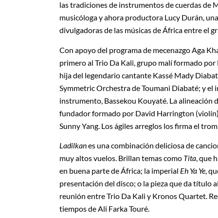
las tradiciones de instrumentos de cuerdas de M
musicóloga y ahora productora Lucy Durán, una 
divulgadoras de las músicas de África entre el g
Con apoyo del programa de mecenazgo Aga Khan
primero al Trio Da Kali, grupo malí formado por
hija del legendario cantante Kassé Mady Diabaté
Symmetric Orchestra de Toumani Diabaté; y el 
instrumento, Bassekou Kouyaté. La alineación del
fundador formado por David Harrington (violín),
Sunny Yang. Los ágiles arreglos los firma el tr
Ladilkan
es una combinación deliciosa de canci
muy altos vuelos. Brillan temas como
Tita
, que 
en buena parte de África; la imperial
Eh Ya Ye
, q
presentación del disco; o la pieza que da título a
reunión entre Trio Da Kali y Kronos Quartet. Re
tiempos de Ali Farka Touré.