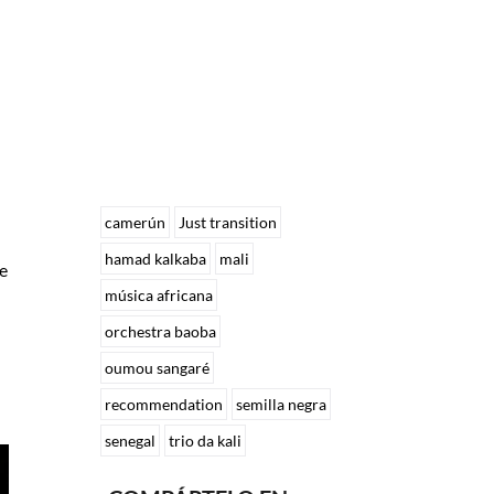
camerún
Just transition
hamad kalkaba
mali
e
música africana
orchestra baoba
oumou sangaré
recommendation
semilla negra
senegal
trio da kali