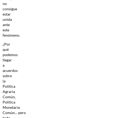
no
consigue
estar
unida
ante
este
fenómeno.
¿Por
qué
podemos
llegar
a
acuerdos
sobre
la
Política
Agraria
Común,
Política
Monetaria
Común… pero
todo