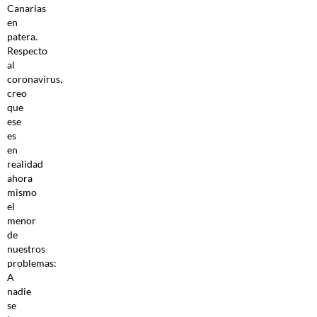
Canarias
en
patera.
Respecto
al
coronavirus,
creo
que
ese
es
en
realidad
ahora
mismo
el
menor
de
nuestros
problemas:
A
nadie
se