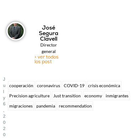
José
Segura
Clavell
Director
general
> ver todos
los post
J
U
cooperación
coronavirus
COVID-19
crisis económica
L
Precision agriculture
Just transition
economy
inmigrantes
Y
6
migraciones
pandemia
recommendation
,
2
0
2
0