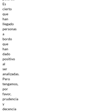
Es
cierto
que
han
llegado
personas
a
bordo
que
han
dado
positivo
al
ser
analizadas.
Pero
tengamos,
por
favor,
prudencia
y
decencia