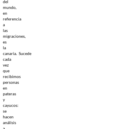
del
mundo,
en
referencia
a
las
migraciones,
es
la
canaria. Sucede
cada
vez
que
recibimos
personas
en
pateras
y
cayucos:
se
hacen
análisis
a