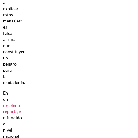
al
explicar
estos
mensajes:
es
falso
afirmar
que
constituyen
un
peligro
para
la
ciudadanía.
En
un
excelente
reportaje
difundido
a
nivel
nacional