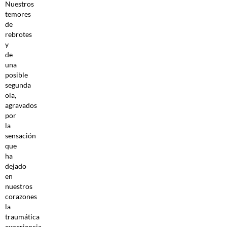
Nuestros
temores
de
rebrotes
y
de
una
posible
segunda
ola,
agravados
por
la
sensación
que
ha
dejado
en
nuestros
corazones
la
traumática
experiencia