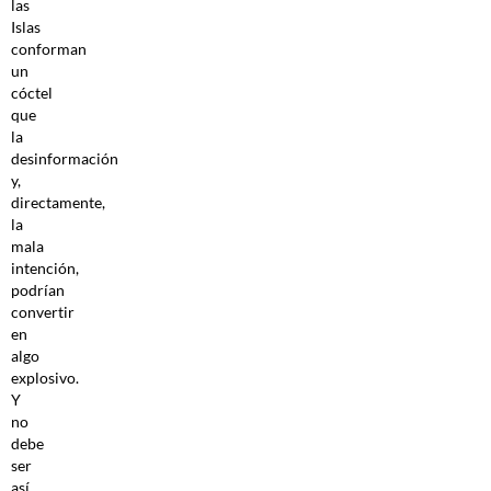
las
Islas
conforman
un
cóctel
que
la
desinformación
y,
directamente,
la
mala
intención,
podrían
convertir
en
algo
explosivo.
Y
no
debe
ser
así.