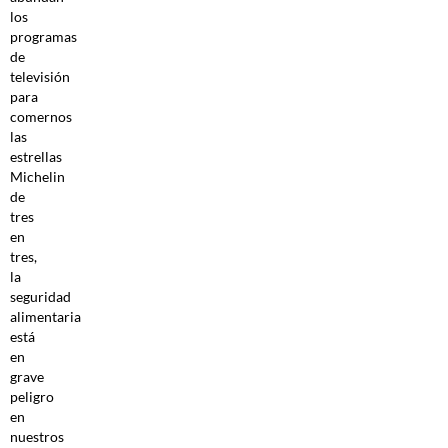
los
programas
de
televisión
para
comernos
las
estrellas
Michelin
de
tres
en
tres,
la
seguridad
alimentaria
está
en
grave
peligro
en
nuestros