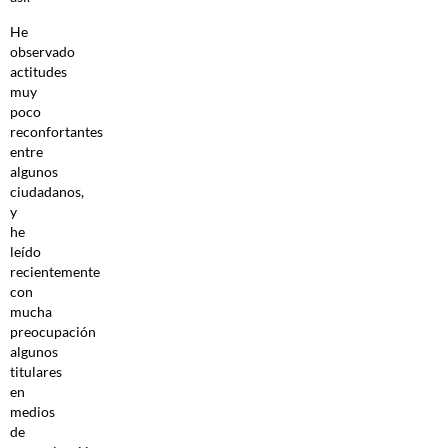
He
observado
actitudes
muy
poco
reconfortantes
entre
algunos
ciudadanos,
y
he
leído
recientemente
con
mucha
preocupación
algunos
titulares
en
medios
de