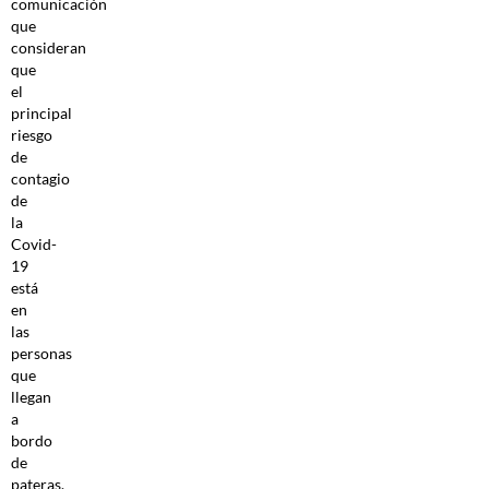
comunicación
que
consideran
que
el
principal
riesgo
de
contagio
de
la
Covid-
19
está
en
las
personas
que
llegan
a
bordo
de
pateras.