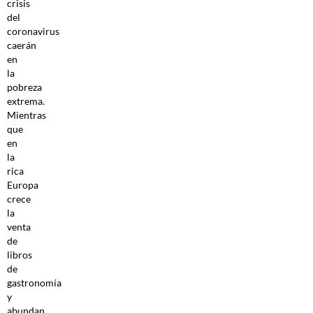
crisis
del
coronavirus
caerán
en
la
pobreza
extrema.
Mientras
que
en
la
rica
Europa
crece
la
venta
de
libros
de
gastronomía
y
abundan