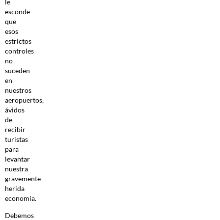
le
esconde
que
esos
estrictos
controles
no
suceden
en
nuestros
aeropuertos,
ávidos
de
recibir
turistas
para
levantar
nuestra
gravemente
herida
economía.
Debemos