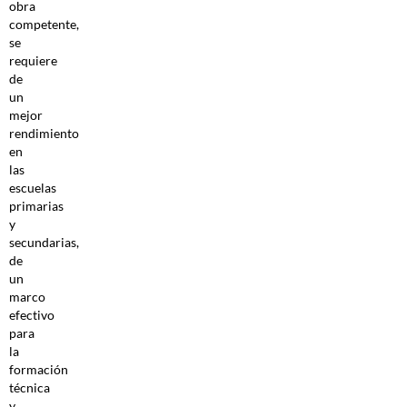
obra
competente,
se
requiere
de
un
mejor
rendimiento
en
las
escuelas
primarias
y
secundarias,
de
un
marco
efectivo
para
la
formación
técnica
y