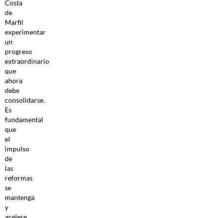
Costa
de
Marfil
experimentar
un
progreso
extraordinario
que
ahora
debe
consolidarse.
Es
fundamental
que
el
impulso
de
las
reformas
se
mantenga
y
acelere