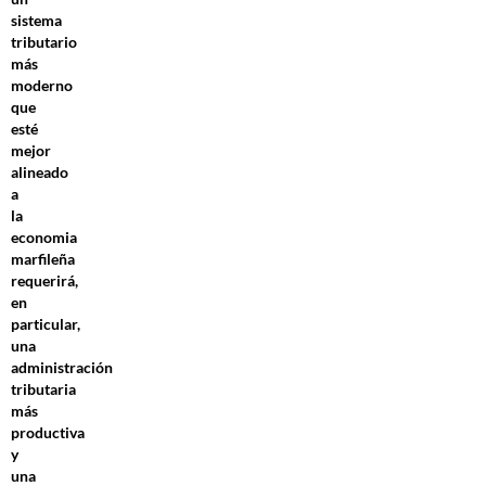
sistema
tributario
más
moderno
que
esté
mejor
alineado
a
la
economia
marfileña
requerirá,
en
particular,
una
administración
tributaria
más
productiva
y
una