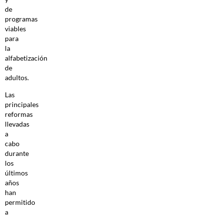
de
programas
viables
para
la
alfabetización
de
adultos.
Las
principales
reformas
llevadas
a
cabo
durante
los
últimos
años
han
permitido
a