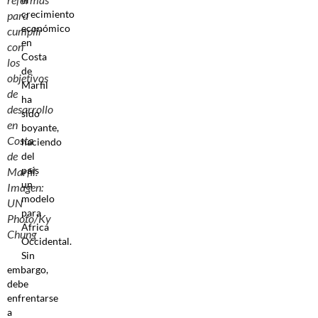
crecimiento
para
económico
cumplir
en
con
Costa
los
de
objetivos
Marfil
de
ha
desarrollo
sido
en
boyante,
Costa
haciendo
de
del
país
Marfil.
un
Imagen:
modelo
UN
para
Photo/Ky
África
Chung
Occidental.
Sin
embargo,
debe
enfrentarse
a