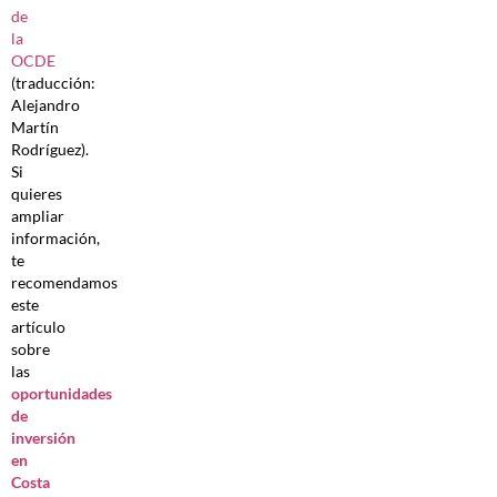
de
la
OCDE
(traducción:
Alejandro
Martín
Rodríguez).
Si
quieres
ampliar
información,
te
recomendamos
este
artículo
sobre
las
oportunidades
de
inversión
en
Costa