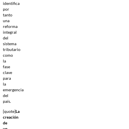
identifica
por
tanto
una
reforma
integral
del
sistema
tributario
como
la
fase
clave
para
la
emergencia
del
país.
[quote]
La
creación
de
un