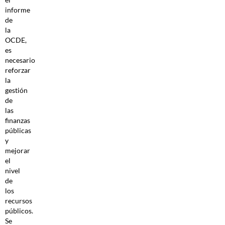
informe
de
la
OCDE,
es
necesario
reforzar
la
gestión
de
las
finanzas
públicas
y
mejorar
el
nivel
de
los
recursos
públicos.
Se