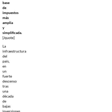
base
de
impuestos
más
amplia
y
simplificada.
[/quote]
La
infraestructura
del
país,
en
un
fuerte
descenso
tras
una
década
de
bajas
inversiones,