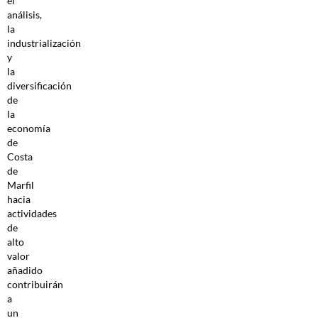
el
análisis,
la
industrialización
y
la
diversificación
de
la
economía
de
Costa
de
Marfil
hacia
actividades
de
alto
valor
añadido
contribuirán
a
un