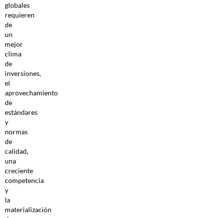
globales
requieren
de
un
mejor
clima
de
inversiones,
el
aprovechamiento
de
estándares
y
normas
de
calidad,
una
creciente
competencia
y
la
materialización