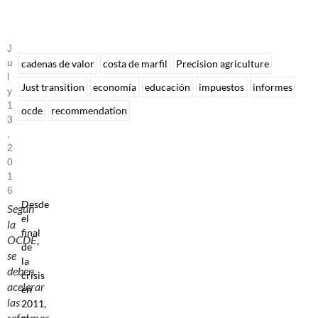
J
U
cadenas de valor
costa de marfil
Precision agriculture
L
Just transition
economía
educación
impuestos
informes
Y
1
ocde
recommendation
3
,
2
0
1
6
Desde
Según
el
la
final
OCDE,
de
se
la
deben
crisis
acelerar
en
las
2011,
reformas
el