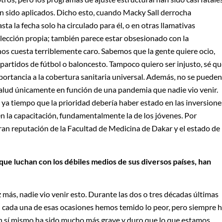
n sido aplicados. Dicho esto, cuando Macky Sall derrocha
asta la fecha solo ha circulado para él, o en otras llamativas
 elección propia; también parece estar obsesionado con la
os cuesta terriblemente caro. Sabemos que la gente quiere ocio,
 partidos de fútbol o baloncesto. Tampoco quiero ser injusto, sé q
ortancia a la cobertura sanitaria universal. Además, no se pueden
salud únicamente en función de una pandemia que nadie vio venir.
 ya tiempo que la prioridad debería haber estado en las inversione
en la capacitación, fundamentalmente la de los jóvenes. Por
gran reputación de la Facultad de Medicina de Dakar y el estado de
 que luchan con los débiles medios de sus diversos países, han
más, nadie vio venir esto. Durante las dos o tres décadas últimas
n cada una de esas ocasiones hemos temido lo peor, pero siempre 
 en sí mismo ha sido mucho más grave y duro que lo que estamos