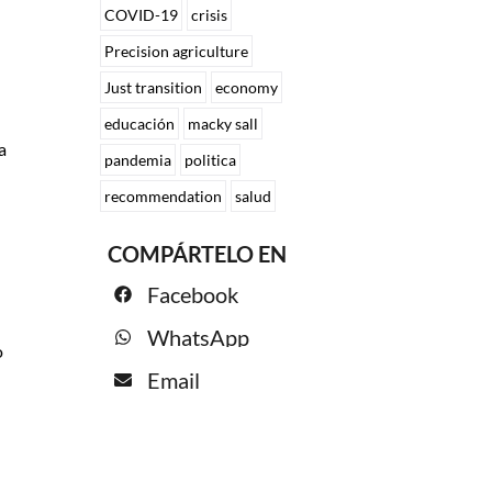
COVID-19
crisis
Precision agriculture
Just transition
economy
educación
macky sall
a
pandemia
politica
recommendation
salud
COMPÁRTELO EN
Facebook
WhatsApp
o
Email