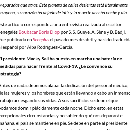
preparadas que otras. Este planeta de calles desiertas está literalmente
en apnea, su corazón ha dejado de latir y la muerte acecha noche y día.
Este artículo corresponde a una entrevista realizada al escritor
senegalés
Boubacar Boris Diop
por S. S. Gueye, A. Sène y B. Badji.
Fue publicada en
Seneplus
el pasado mes de abril y ha sido traducid
al español por Alba Rodríguez-García.
El presidente Macky Sall ha puesto en marcha una batería de
medidas para hacer frente al Covid-19. ¿Le convence su
estrategia?
Antes de nada, debemos alabar la dedicación del personal médico,
de las mujeres y los hombres que están llevando a cabo un inmens
trabajo arriesgando sus vidas. A sus sacrificios se debe el que
podamos dormir plácidamente cada noche. Dicho esto, en estas
excepcionales circunstancias y no sabiendo qué nos deparará el
mañana, el país se mantiene en pie. Se debe en parte al presidente