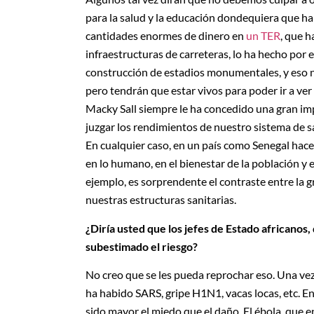
para la salud y la educación dondequiera que ha
cantidades enormes de dinero en
un TER
, que h
infraestructuras de carreteras, lo ha hecho por
construcción de estadios monumentales, y eso n
pero tendrán que estar vivos para poder ir a ver
Macky Sall siempre le ha concedido una gran imp
juzgar los rendimientos de nuestro sistema de 
En cualquier caso, en un país como Senegal hace
en lo humano, en el bienestar de la población y 
ejemplo, es sorprendente el contraste entre la 
nuestras estructuras sanitarias.
¿Diría usted que los jefes de Estado africanos,
subestimado el riesgo?
No creo que se les pueda reprochar eso. Una vez 
ha habido SARS, gripe H1N1, vacas locas, etc. E
sido mayor el miedo que el daño. El ébola, que