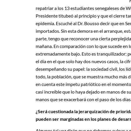
repatriar a los 13 estudiantes senegaleses de Wu
Presidente titubeó al principio y que el cierre t
epidemia. Escuché al Dr. Bousso decir que en Se
importados. Sin esta demora en el arranque, es
parte, tengo que reconocer una cierta perplejida
mañana. En comparación con lo que sucede en lo
extremadamente bajo. Esto es tranquilizador; pe
el día en el que solo hay dos nuevos casos, la c
desempeñando su papel: la sociedad civil, los líd
todo, la población, que se muestra mucho más di
en cuenta este ímpetu patriótico en el momento 
casi increíble que lo haya dejado en manos de s
manos que se exacerbará con el paso de los días 
¿Será cuestionada la jerarquización de priorid
pueden ser marginadas en los planes de desarr
Algunos tal vez dirán que no debemos culpar a ot