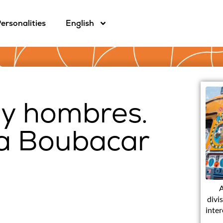
ersonalities
English
 y hombres.
 a Boubacar
A
divis
inter