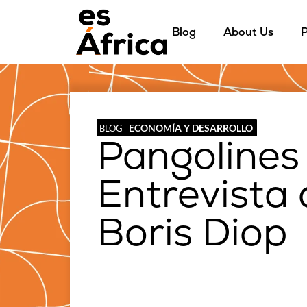
Blog
About Us
P
ECONOMÍA Y DESARROLLO
BLOG
Pangolines
Entrevista
Boris Diop