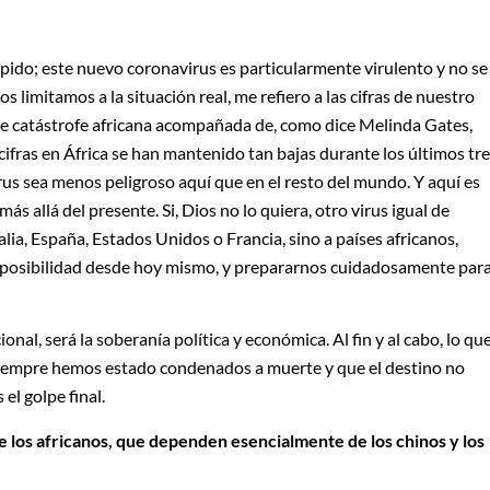
ápido; este nuevo coronavirus es particularmente virulento y no se
s limitamos a la situación real, me refiero a las cifras de nuestro
e catástrofe africana acompañada de, como dice Melinda Gates,
 cifras en África se han mantenido tan bajas durante los últimos tr
rus sea menos peligroso aquí que en el resto del mundo. Y aquí es
más allá del presente. Si, Dios no lo quiera, otro virus igual de
lia, España, Estados Unidos o Francia, sino a países africanos,
 posibilidad desde hoy mismo, y prepararnos cuidadosamente par
onal, será la soberanía política y económica. Al fin y al cabo, lo qu
e siempre hemos estado condenados a muerte y que el destino no
el golpe final.
de los africanos, que dependen esencialmente de los chinos y los