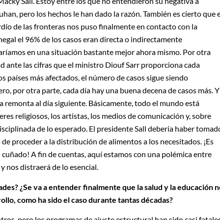
Macky Sall. Estoy entre los que no entendieron su negativa a
han, pero los hechos le han dado la razón. También es cierto que e
ardío de las fronteras nos puso finalmente en contacto con la
negal el 96% de los casos eran directa o indirectamente
taríamos en una situación bastante mejor ahora mismo. Por otra
d ante las cifras que el ministro Diouf Sarr proporciona cada
s países más afectados, el número de casos sigue siendo
ro, por otra parte, cada día hay una buena decena de casos más. Y
ifra remonta al día siguiente. Básicamente, todo el mundo está
eres religiosos, los artistas, los medios de comunicación y, sobre
sciplinada de lo esperado. El presidente Sall debería haber tomad
de proceder a la distribución de alimentos a los necesitados. ¡Es
u cuñado! A fin de cuentas, aquí estamos con una polémica entre
y nos distraerá de lo esencial.
ades? ¿Se va a entender finalmente que la salud y la educación n
ollo, como ha sido el caso durante tantas décadas?
ros, pero los programas de ajuste estructural han sido casi fatale