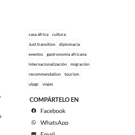
casa áfrica
cultura
Just transition
diplomacia
eventos
gastronomía africana
internacionalización
migración
recommendation
tourism
ulpgc
viajes
a
COMPÁRTELO EN
Facebook
s
WhatsApp
Email