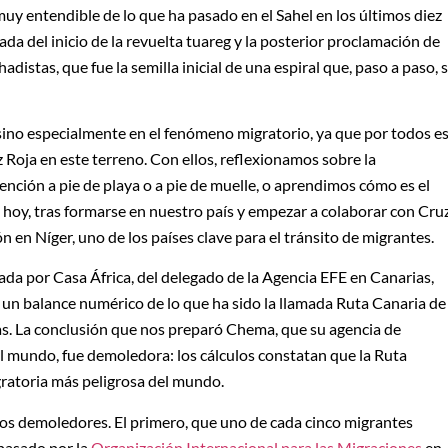
muy entendible de lo que ha pasado en el Sahel en los últimos diez
da del inicio de la revuelta tuareg y la posterior proclamación de
adistas, que fue la semilla inicial de una espiral que, paso a paso, 
sino especialmente en el fenómeno migratorio, ya que por todos e
 Roja en este terreno. Con ellos, reflexionamos sobre la
ención a pie de playa o a pie de muelle, o aprendimos cómo es el
 hoy, tras formarse en nuestro país y empezar a colaborar con Cru
n en Níger, uno de los países clave para el tránsito de migrantes.
ada por Casa África, del delegado de la Agencia EFE en Canarias,
 un balance numérico de lo que ha sido la llamada Ruta Canaria de
as. La conclusión que nos preparó Chema, que su agencia de
el mundo, fue demoledora: los cálculos constatan que la Ruta
gratoria más peligrosa del mundo.
s demoledores. El primero, que uno de cada cinco migrantes
pasado por la
Organización Internacional para las Migraciones
en