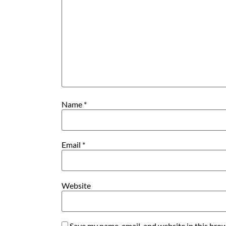
Name
*
Email
*
Website
Save my name, email, and website in this brow