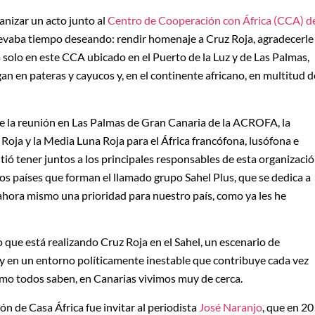
nizar un acto junto al
Centro de Cooperación con África (CCA) d
llevaba tiempo deseando: rendir homenaje a Cruz Roja, agradecerle
 solo en este CCA ubicado en el Puerto de la Luz y de Las Palmas,
gan en pateras y cayucos y, en el continente africano, en multitud d
de la reunión en Las Palmas de Gran Canaria de la ACROFA, la
Roja y la Media Luna Roja para el África francófona, lusófona e
ó tener juntos a los principales responsables de esta organizaci
los países que forman el llamado grupo Sahel Plus, que se dedica a
 ahora mismo una prioridad para nuestro país, como ya les he
 que está realizando Cruz Roja en el Sahel, un escenario de
 y en un entorno políticamente inestable que contribuye cada vez
omo todos saben, en Canarias vivimos muy de cerca.
ón de Casa África fue invitar al periodista
José Naranjo
, que en 20