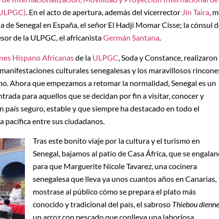
 (ULPGC)
. En el acto de apertura, además del vicerrector
Jin Taira
, 
 de Senegal en España, el señor El Hadji Momar Cisse; la cónsul 
esor de la ULPGC, el africanista
Germán Santana
.
nes Hispano Africanas
de la
ULPGC
, Soda y Constance, realizaron
manifestaciones culturales senegalesas y los maravillosos rincone
smo. Ahora que empezamos a retomar la normalidad, Senegal es un
trada para aquellos que se decidan por fin a visitar, conocer y
un país seguro, estable y que siempre ha destacado en todo el
a pacífica entre sus ciudadanos.
Tras este bonito viaje por la cultura y el turismo en
Senegal, bajamos al patio de Casa África, que se engala
para que Marguerite Nicole Tavarez, una cocinera
senegalesa que lleva ya unos cuantos años en Canarias,
mostrase al público cómo se prepara el plato más
conocido y tradicional del país, el sabroso
Thiebou dienn
un arroz con pescado que conlleva una laboriosa