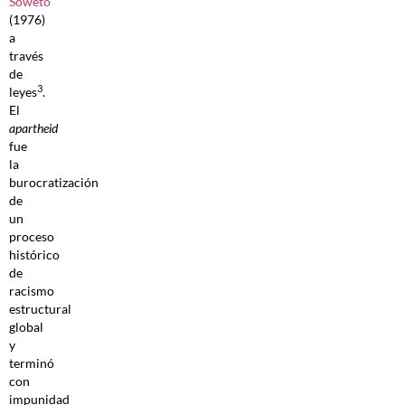
Soweto
(1976)
a
través
de
3
leyes
.
El
apartheid
fue
la
burocratización
de
un
proceso
histórico
de
racismo
estructural
global
y
terminó
con
impunidad