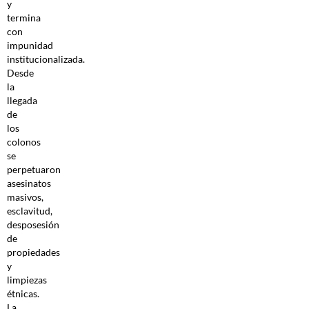
y
termina
con
impunidad
institucionalizada.
Desde
la
llegada
de
los
colonos
se
perpetuaron
asesinatos
masivos,
esclavitud,
desposesión
de
propiedades
y
limpiezas
étnicas.
La