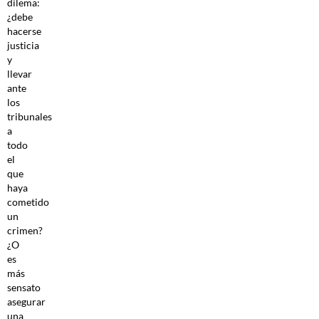
dilema:
¿debe
hacerse
justicia
y
llevar
ante
los
tribunales
a
todo
el
que
haya
cometido
un
crimen?
¿O
es
más
sensato
asegurar
una