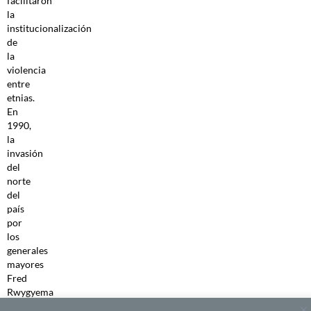
facilitaron
la
institucionalización
de
la
violencia
entre
etnias.
En
1990,
la
invasión
del
norte
del
país
por
los
generales
mayores
Fred
Rwygyema
y