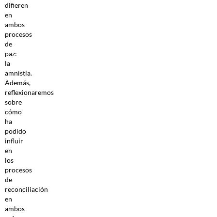
difieren
en
ambos
procesos
de
paz:
la
amnistía.
Además,
reflexionaremos
sobre
cómo
ha
podido
influir
en
los
procesos
de
reconciliación
en
ambos