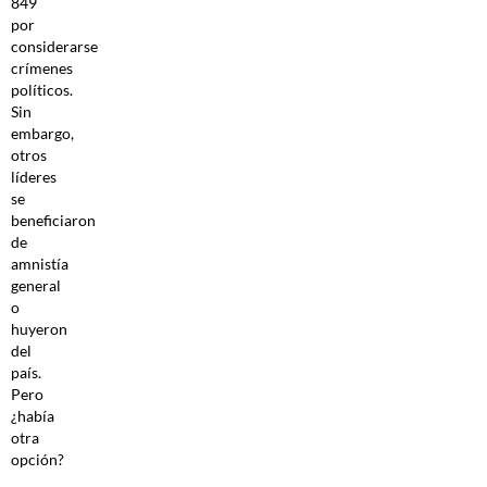
849
por
considerarse
crímenes
políticos.
Sin
embargo,
otros
líderes
se
beneficiaron
de
amnistía
general
o
huyeron
del
país.
Pero
¿había
otra
opción?