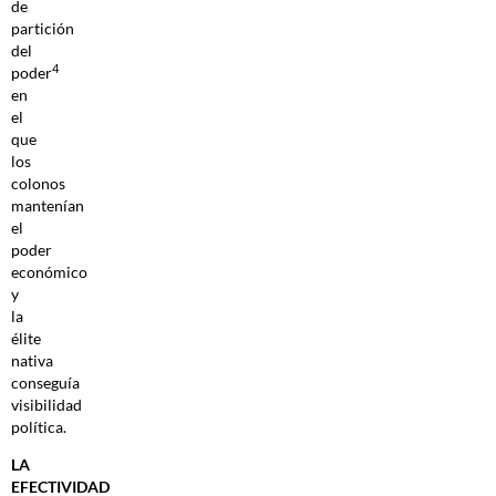
de
partición
del
4
poder
en
el
que
los
colonos
mantenían
el
poder
económico
y
la
élite
nativa
conseguía
visibilidad
política.
LA
EFECTIVIDAD