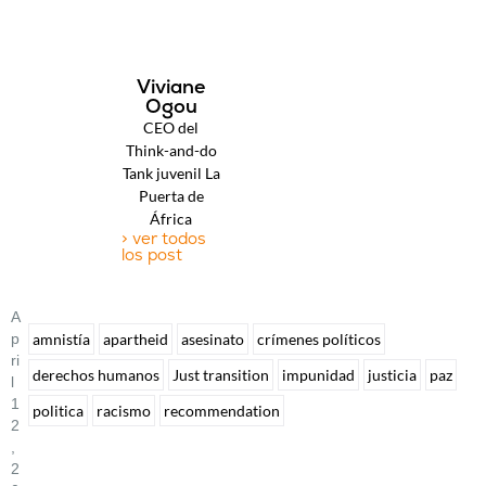
Viviane
Ogou
CEO del
Think-and-do
Tank juvenil La
Puerta de
África
> ver todos
los post
A
P
amnistía
apartheid
asesinato
crímenes políticos
Ri
derechos humanos
Just transition
impunidad
justicia
paz
L
1
politica
racismo
recommendation
2
,
2