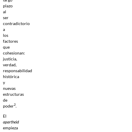
plazo
al
ser
contradictorio
a
los
factores
que
cohesionan:
justicia,
verdad,
responsabilidad
histórica
y
nuevas
estructuras
de
2
poder
.
El
apartheid
empieza