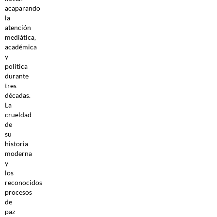
acaparando
la
atención
mediática,
académica
y
política
durante
tres
décadas.
La
crueldad
de
su
historia
moderna
y
los
reconocidos
procesos
de
paz