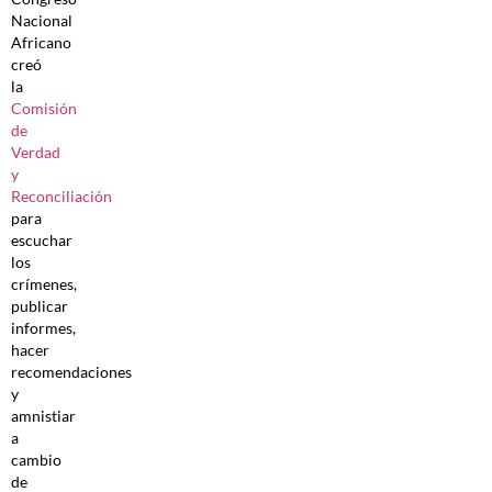
Nacional
Africano
creó
la
Comisión
de
Verdad
y
Reconciliación
para
escuchar
los
crímenes,
publicar
informes,
hacer
recomendaciones
y
amnistiar
a
cambio
de