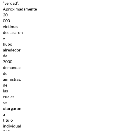
“verdad”.
Aproximadamente
20
000
víctimas
declararon
y
hubo
alrededor
de
7000
demandas
de
amnistías,
de
las
cuales
se
otorgaron
a
título
individual