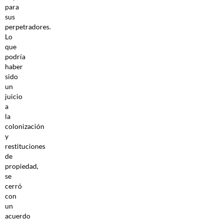
para
sus
perpetradores.
Lo
que
podría
haber
sido
un
juicio
a
la
colonización
y
restituciones
de
propiedad,
se
cerró
con
un
acuerdo