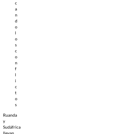
c
a
n
d
o
l
o
s
c
o
n
f
l
i
c
t
o
s
Ruanda
y
Sudáfrica
llevan