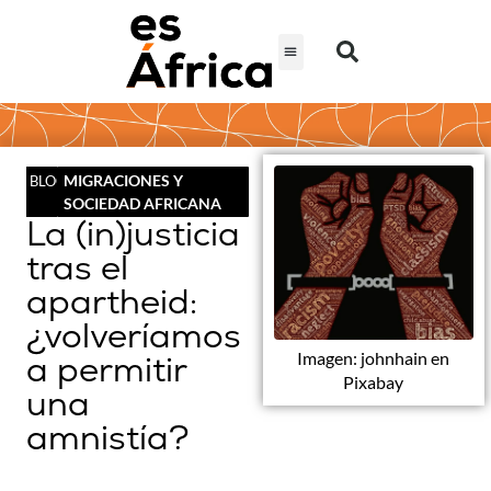
MIGRACIONES Y
BLOG
SOCIEDAD AFRICANA
La (in)justicia
tras el
apartheid:
¿volveríamos
Imagen: johnhain en
a permitir
Pixabay
una
amnistía?