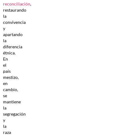
reconciliación
,
restaurando
la
convivencia
y
apartando
la
diferencia
étnica.
En
el
país
mestizo,
en
cambio,
se
mantiene
la
segregación
y
la
raza