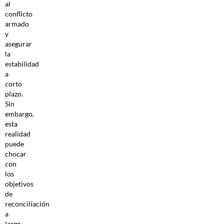
al
conflicto
armado
y
asegurar
la
estabilidad
a
corto
plazo.
Sin
embargo,
esta
realidad
puede
chocar
con
los
objetivos
de
reconciliación
a
largo