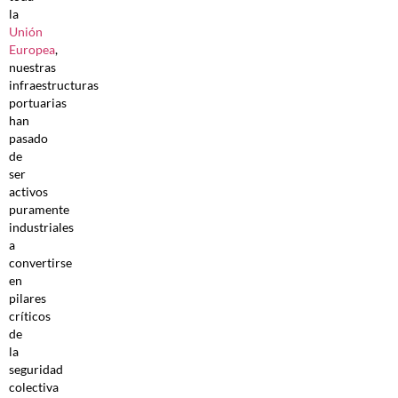
la
Unión
Europea
,
nuestras
infraestructuras
portuarias
han
pasado
de
ser
activos
puramente
industriales
a
convertirse
en
pilares
críticos
de
la
seguridad
colectiva