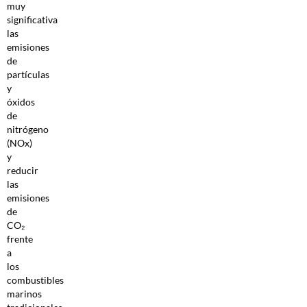
muy
significativa
las
emisiones
de
partículas
y
óxidos
de
nitrógeno
(NOx)
y
reducir
las
emisiones
de
CO₂
frente
a
los
combustibles
marinos