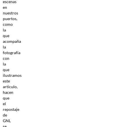
escenas
en
nuestros
puertos,
como
la
que
acompaña
la
fotografía
con
la
que
ilustramos
este
artículo,
hacen
que
el
repostaje
de
GNL
se