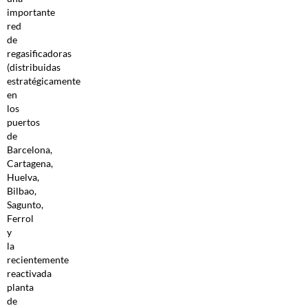
importante
red
de
regasificadoras
(distribuidas
estratégicamente
en
los
puertos
de
Barcelona,
Cartagena,
Huelva,
Bilbao,
Sagunto,
Ferrol
y
la
recientemente
reactivada
planta
de