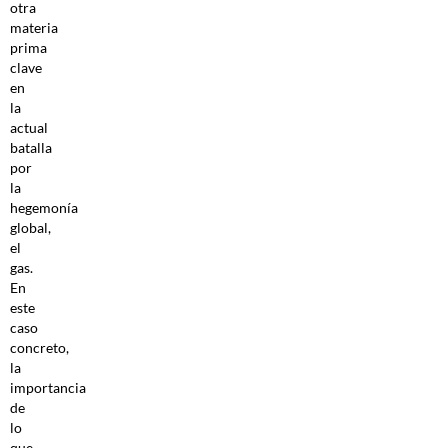
otra
materia
prima
clave
en
la
actual
batalla
por
la
hegemonía
global,
el
gas.
En
este
caso
concreto,
la
importancia
de
lo
que