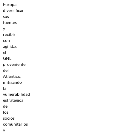
Europa
diversificar
sus
fuentes
y
recibir
con
agilidad
el
GNL
proveniente
del
Atlántico,
mitigando
la
vulnerabilidad
estratégica
de
los
socios
comunitarios
y