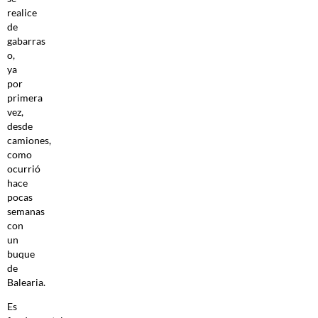
realice
de
gabarras
o,
ya
por
primera
vez,
desde
camiones,
como
ocurrió
hace
pocas
semanas
con
un
buque
de
Balearia.
Es