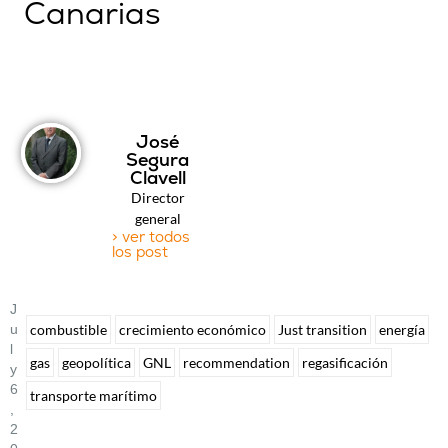
Canarias
José
Segura
Clavell
Director
general
> ver todos
los post
J
U
combustible
crecimiento económico
Just transition
energía
L
gas
geopolítica
GNL
recommendation
regasificación
Y
6
transporte marítimo
,
2