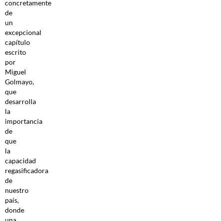
concretamente
de
un
excepcional
capítulo
escrito
por
Miguel
Golmayo,
que
desarrolla
la
importancia
de
que
la
capacidad
regasificadora
de
nuestro
país,
donde
una