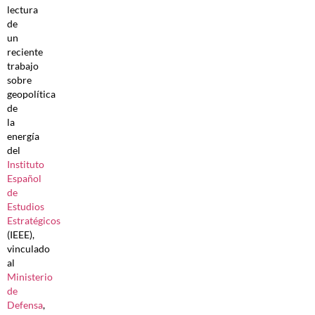
lectura
de
un
reciente
trabajo
sobre
geopolítica
de
la
energía
del
Instituto
Español
de
Estudios
Estratégicos
(IEEE),
vinculado
al
Ministerio
de
Defensa
,