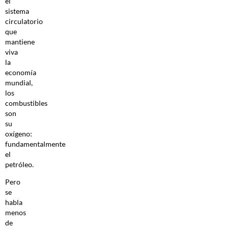
el
sistema
circulatorio
que
mantiene
viva
la
economía
mundial,
los
combustibles
son
su
oxígeno:
fundamentalmente
el
petróleo.
Pero
se
habla
menos
de