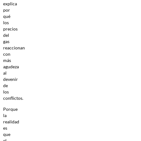
explica
por
qué
los
precios
del
gas
reaccionan
con
más
agudeza
al
devenir
de
los
conflictos.
Porque
la
realidad
es
que
el