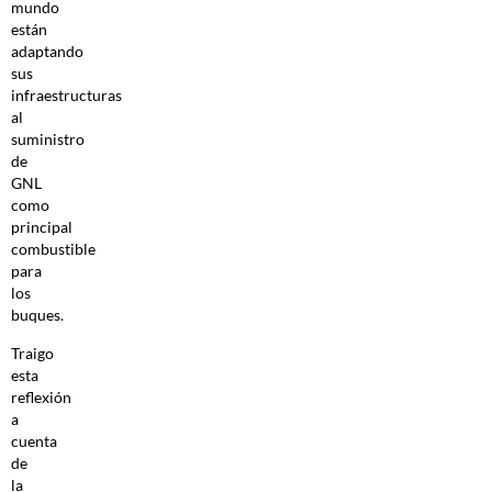
mundo
están
adaptando
sus
infraestructuras
al
suministro
de
GNL
como
principal
combustible
para
los
buques.
Traigo
esta
reflexión
a
cuenta
de
la