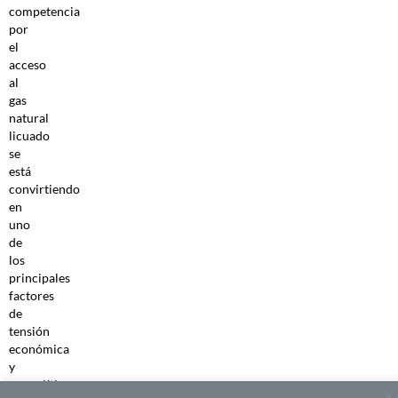
competencia
por
el
acceso
al
gas
natural
licuado
se
está
convirtiendo
en
uno
de
los
principales
factores
de
tensión
económica
y
geopolítica