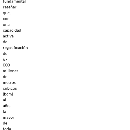
fundamental
reseñar
que,
con
una
capacidad
activa
de
regasificación
de
67
000
millones
de
metros
cúbicos
(bcm)
al
año,
la
mayor
de
toda