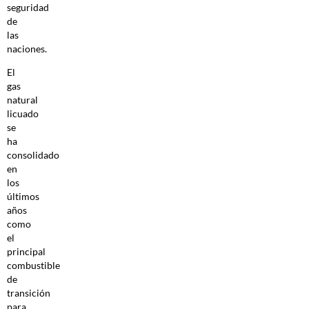
seguridad
de
las
naciones.
El
gas
natural
licuado
se
ha
consolidado
en
los
últimos
años
como
el
principal
combustible
de
transición
para