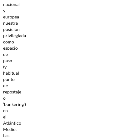
nacional
y
europea
nuestra
posición
privilegiada
como
espacio
de
paso
(y
habitual
punto
de
repostaje
o
‘bunkering’)
en
el
Atlántico
Medio.
Las