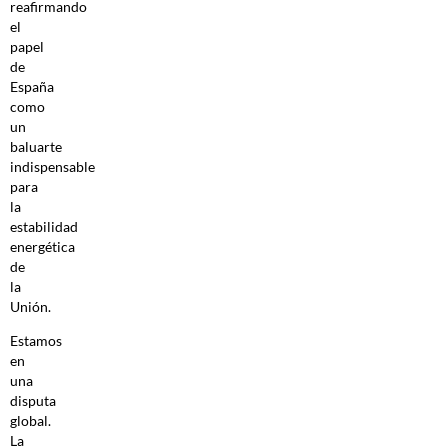
reafirmando
el
papel
de
España
como
un
baluarte
indispensable
para
la
estabilidad
energética
de
la
Unión.
Estamos
en
una
disputa
global.
La