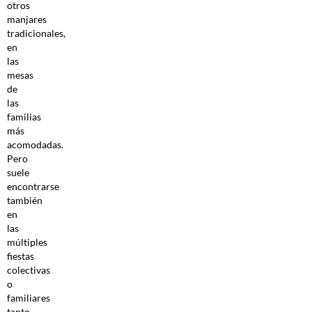
otros
manjares
tradicionales,
en
las
mesas
de
las
familias
más
acomodadas.
Pero
suele
encontrarse
también
en
las
múltiples
fiestas
colectivas
o
familiares
tanto