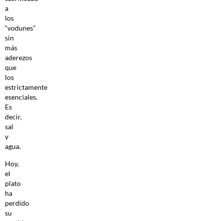
a
los
“vodunes”
sin
más
aderezos
que
los
estrictamente
esenciales.
Es
decir,
sal
y
agua.
Hoy,
el
plato
ha
perdido
su