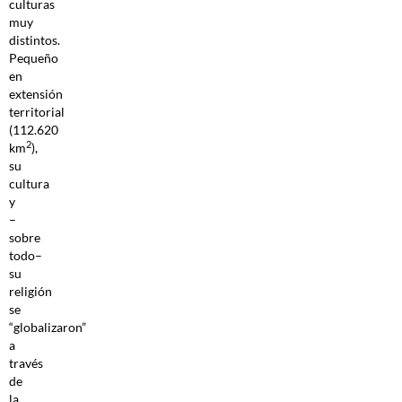
culturas
muy
distintos.
Pequeño
en
extensión
territorial
(112.620
2
km
),
su
cultura
y
–
sobre
todo–
su
religión
se
“globalizaron”
a
través
de
la