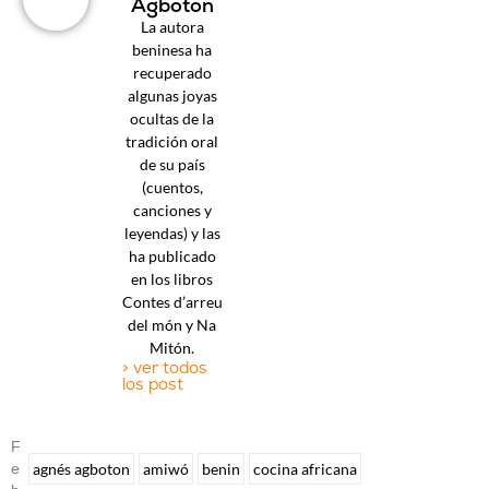
Agboton
La autora
beninesa ha
recuperado
algunas joyas
ocultas de la
tradición oral
de su país
(cuentos,
canciones y
leyendas) y las
ha publicado
en los libros
Contes d’arreu
del món y Na
Mitón.
> ver todos
los post
F
E
agnés agboton
amiwó
benin
cocina africana