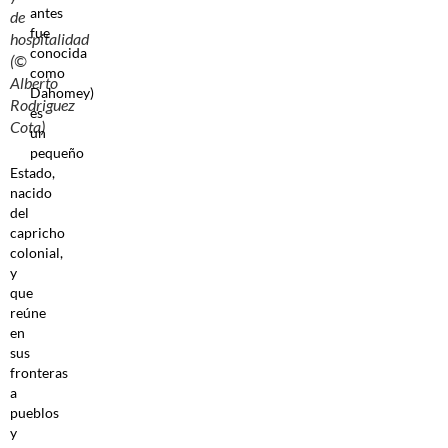
antes
de
fue
hospitalidad
conocida
(©
como
Alberto
Dahomey)
Rodriguez
es
Cota)
un
pequeño
Estado,
nacido
del
capricho
colonial,
y
que
reúne
en
sus
fronteras
a
pueblos
y