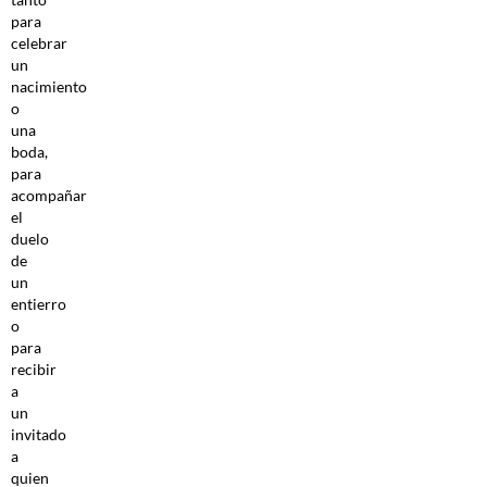
para
celebrar
un
nacimiento
o
una
boda,
para
acompañar
el
duelo
de
un
entierro
o
para
recibir
a
un
invitado
a
quien