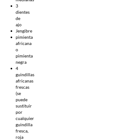
3
dientes
de
ajo
Jengibre
pimienta
africana
o
pimienta
negra
4
guindillas
africanas
frescas
(se
puede
sustituir
por
cualquier
guindilla
fresca,
roja