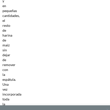
y
en
pequeñas
cantidades,
el
resto
de
harina
de
maíz
sin
dejar
de
remover
con
la
espátula.
Una
vez
incorporada
toda
la
harina,