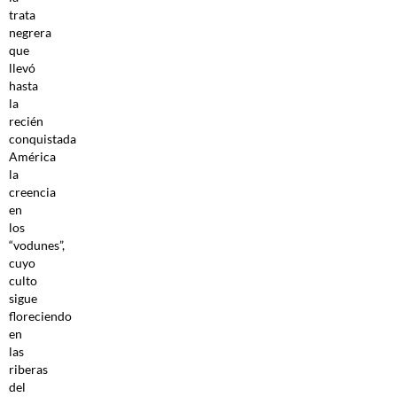
trata
negrera
que
llevó
hasta
la
recién
conquistada
América
la
creencia
en
los
“vodunes”,
cuyo
culto
sigue
floreciendo
en
las
riberas
del