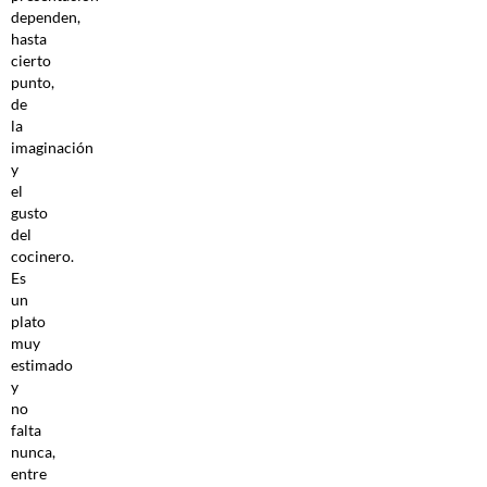
dependen,
hasta
cierto
punto,
de
la
imaginación
y
el
gusto
del
cocinero.
Es
un
plato
muy
estimado
y
no
falta
nunca,
entre