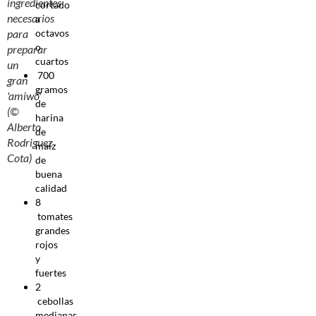
ingredientes
cortado
necesarios
a
octavos
para
o
preparar
cuartos
un
700
gran
gramos
'amiwó'
de
(©
harina
Alberto
de
Rodriguez
maíz
Cota)
de
buena
calidad
8
tomates
grandes
rojos
y
fuertes
2
cebollas
medianas