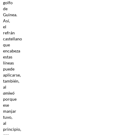
golfo
de
Guinea.
Así,
el
refrán
castellano
que
encabeza
estas
líneas
puede
aplicarse,
también,
al
amiwó
porque
ese
manjar
tuvo,
al
principio,