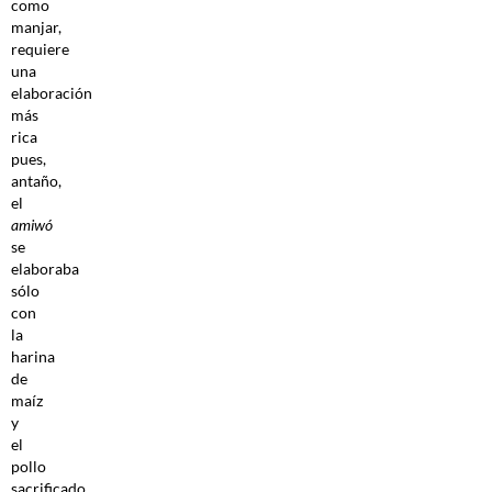
como
manjar,
requiere
una
elaboración
más
rica
pues,
antaño,
el
amiwó
se
elaboraba
sólo
con
la
harina
de
maíz
y
el
pollo
sacrificado