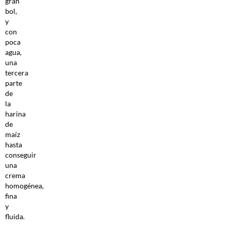
gran
bol,
y
con
poca
agua,
una
tercera
parte
de
la
harina
de
maíz
hasta
conseguir
una
crema
homogénea,
fina
y
fluida.