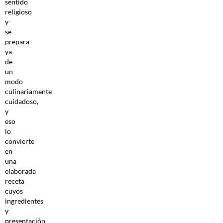
sentido
religioso
y
se
prepara
ya
de
un
modo
culinariamente
cuidadoso,
y
eso
lo
convierte
en
una
elaborada
receta
cuyos
ingredientes
y
presentación