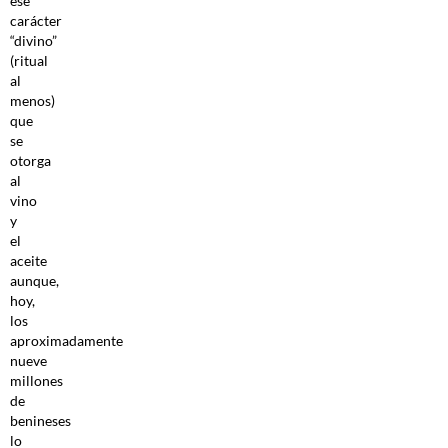
ese
carácter
“divino”
(ritual
al
menos)
que
se
otorga
al
vino
y
el
aceite
aunque,
hoy,
los
aproximadamente
nueve
millones
de
benineses
lo