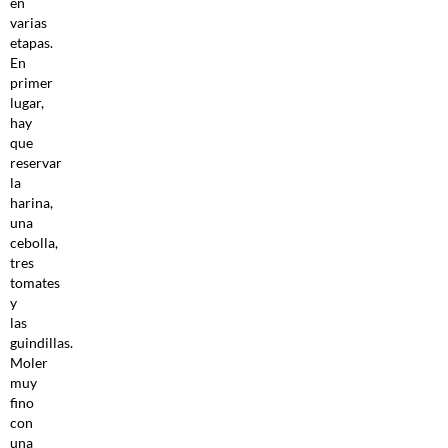
en
varias
etapas.
En
primer
lugar,
hay
que
reservar
la
harina,
una
cebolla,
tres
tomates
y
las
guindillas.
Moler
muy
fino
con
una