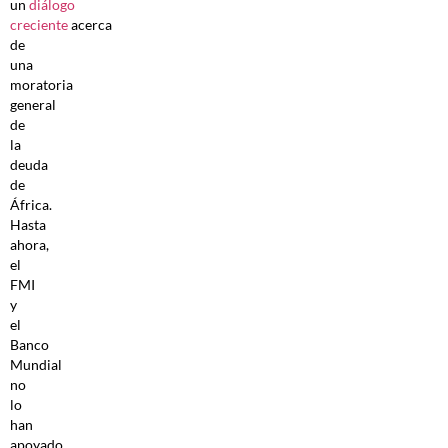
un
diálogo
creciente
acerca
de
una
moratoria
general
de
la
deuda
de
África.
Hasta
ahora,
el
FMI
y
el
Banco
Mundial
no
lo
han
apoyado