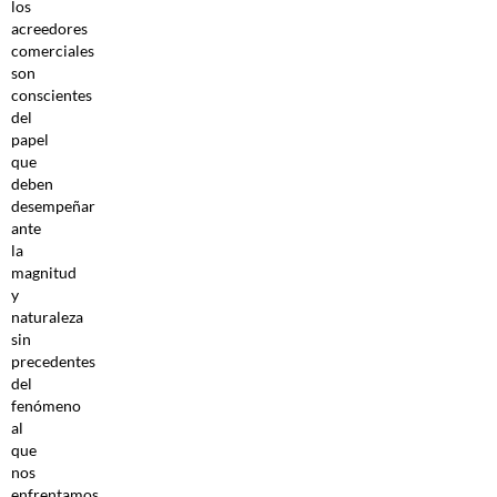
los
acreedores
comerciales
son
conscientes
del
papel
que
deben
desempeñar
ante
la
magnitud
y
naturaleza
sin
precedentes
del
fenómeno
al
que
nos
enfrentamos