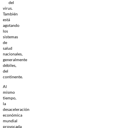
del
virus.
También
está
agotando
los
sistemas
de
salud
nacionales,
generalmente
débiles,
del
continente.
Al
mismo
tiempo,
la
desaceleración
económica
mundial
provocada