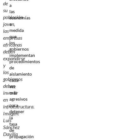
de
a
su
las
población
economías
joven,
a
medida
las
que
empresas
los
africanas
gobiernos
deben
implementan
expandirse
procedimientos
y
de
los
aislamiento
gobiernos
cada
deben
vez
invertir
más
agresivos
en
para
infraestructura.
detener
Imagen:
la
Luis
tasa
Sánchez
de
Davilla
propagación