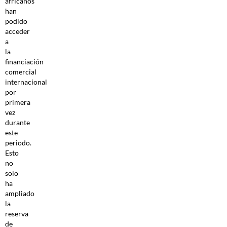
africanos
han
podido
acceder
a
la
financiación
comercial
internacional
por
primera
vez
durante
este
periodo.
Esto
no
solo
ha
ampliado
la
reserva
de