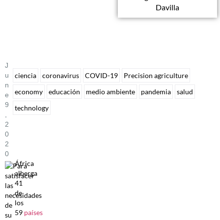
Davilla
J
U
ciencia
coronavirus
COVID-19
Precision agriculture
N
economy
educación
medio ambiente
pandemia
salud
E
9
technology
,
2
0
2
0
África
alberga
41
de
los
59
países