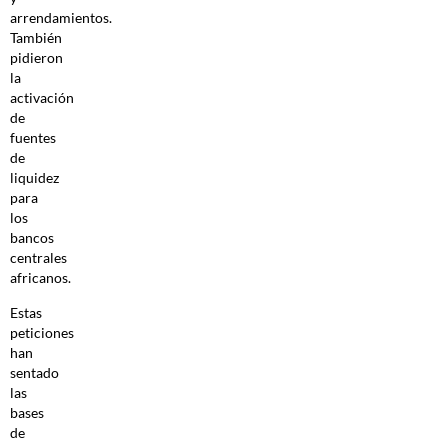
arrendamientos.
También
pidieron
la
activación
de
fuentes
de
liquidez
para
los
bancos
centrales
africanos.
Estas
peticiones
han
sentado
las
bases
de