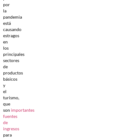
por
la
pandemia
está
causando
estragos
en
los
principales
sectores
de
productos
básicos
y
el
turismo,
que
son
importantes
fuentes
de
ingresos
para