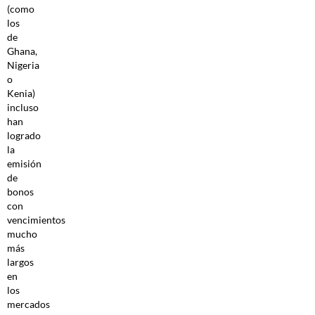
(como
los
de
Ghana,
Nigeria
o
Kenia)
incluso
han
logrado
la
emisión
de
bonos
con
vencimientos
mucho
más
largos
en
los
mercados