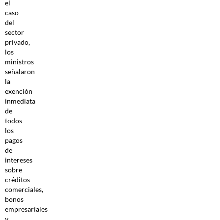
el
caso
del
sector
privado,
los
ministros
señalaron
la
exención
inmediata
de
todos
los
pagos
de
intereses
sobre
créditos
comerciales,
bonos
empresariales
y