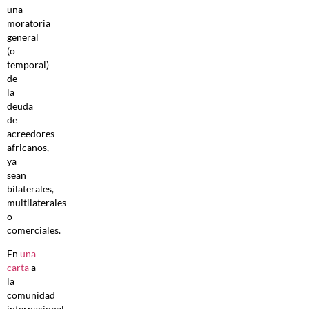
una
moratoria
general
(o
temporal)
de
la
deuda
de
acreedores
africanos,
ya
sean
bilaterales,
multilaterales
o
comerciales.
En
una
carta
a
la
comunidad
internacional,