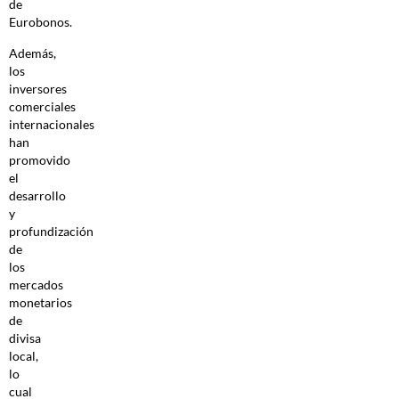
de
Eurobonos.
Además,
los
inversores
comerciales
internacionales
han
promovido
el
desarrollo
y
profundización
de
los
mercados
monetarios
de
divisa
local,
lo
cual