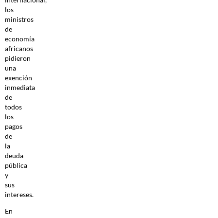
los
ministros
de
economía
africanos
pidieron
una
exención
inmediata
de
todos
los
pagos
de
la
deuda
pública
y
sus
intereses.
En