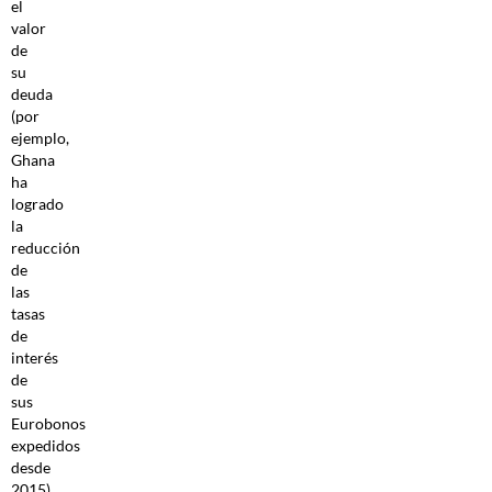
el
valor
de
su
deuda
(por
ejemplo,
Ghana
ha
logrado
la
reducción
de
las
tasas
de
interés
de
sus
Eurobonos
expedidos
desde
2015).