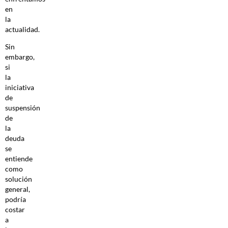
en
la
actualidad.
Sin
embargo,
si
la
iniciativa
de
suspensión
de
la
deuda
se
entiende
como
solución
general,
podría
costar
a