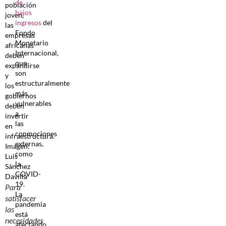
de
bajos
ingresos
del
Fondo
Monetario
Internacional,
que
son
estructuralmente
más
vulnerables
a
las
conmociones
externas,
como
la
COVID-
19.
Para
La
satisfacer
pandemia
las
está
necesidades
afectando