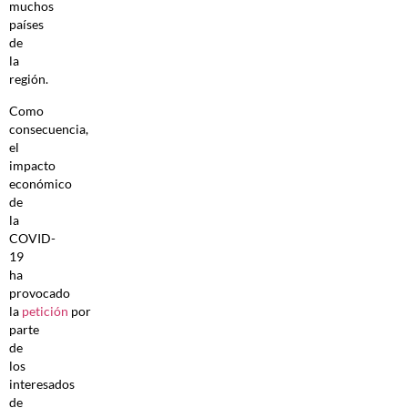
muchos
países
de
la
región.
Como
consecuencia,
el
impacto
económico
de
la
COVID-
19
ha
provocado
la
petición
por
parte
de
los
interesados
de