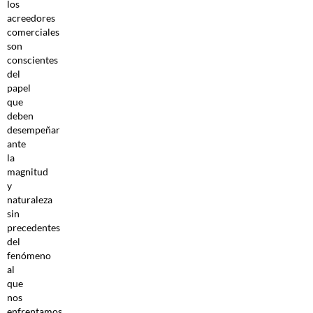
los
acreedores
comerciales
son
conscientes
del
papel
que
deben
desempeñar
ante
la
magnitud
y
naturaleza
sin
precedentes
del
fenómeno
al
que
nos
enfrentamos