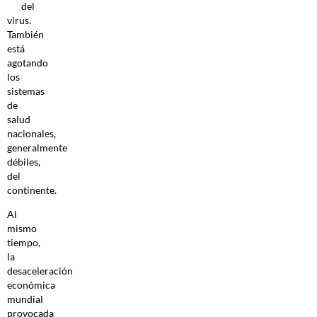
del
virus.
También
está
agotando
los
sistemas
de
salud
nacionales,
generalmente
débiles,
del
continente.
Al
mismo
tiempo,
la
desaceleración
económica
mundial
provocada