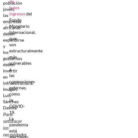
de
bajos
ingresos
del
Fondo
Monetario
Internacional,
que
son
estructuralmente
más
vulnerables
a
las
conmociones
externas,
como
la
COVID-
19.
Para
La
satisfacer
pandemia
las
está
necesidades
afectando