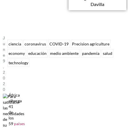
Davilla
J
U
ciencia
coronavirus
COVID-19
Precision agriculture
N
economy
educación
medio ambiente
pandemia
salud
E
9
technology
,
2
0
2
0
África
alberga
41
de
los
59
países