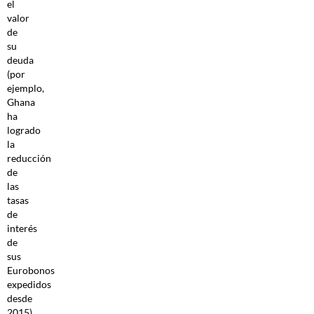
el
valor
de
su
deuda
(por
ejemplo,
Ghana
ha
logrado
la
reducción
de
las
tasas
de
interés
de
sus
Eurobonos
expedidos
desde
2015).