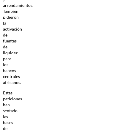
arrendamientos.
También
pidieron
la
activación
de
fuentes
de
liquidez
para
los
bancos
centrales
africanos.
Estas
peticiones
han
sentado
las
bases
de