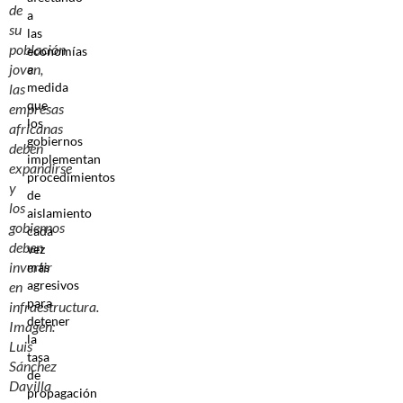
de
a
su
las
población
economías
joven,
a
medida
las
que
empresas
los
africanas
gobiernos
deben
implementan
expandirse
procedimientos
y
de
los
aislamiento
gobiernos
cada
deben
vez
invertir
más
agresivos
en
para
infraestructura.
detener
Imagen:
la
Luis
tasa
Sánchez
de
Davilla
propagación