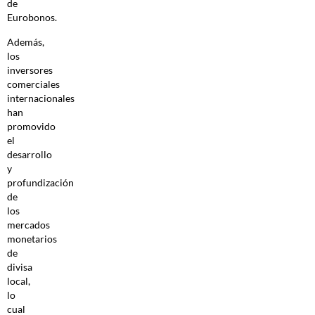
de
Eurobonos.
Además,
los
inversores
comerciales
internacionales
han
promovido
el
desarrollo
y
profundización
de
los
mercados
monetarios
de
divisa
local,
lo
cual