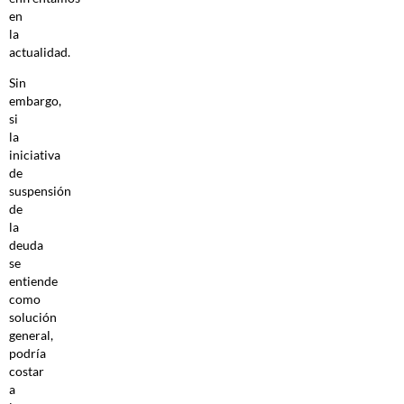
en
la
actualidad.
Sin
embargo,
si
la
iniciativa
de
suspensión
de
la
deuda
se
entiende
como
solución
general,
podría
costar
a