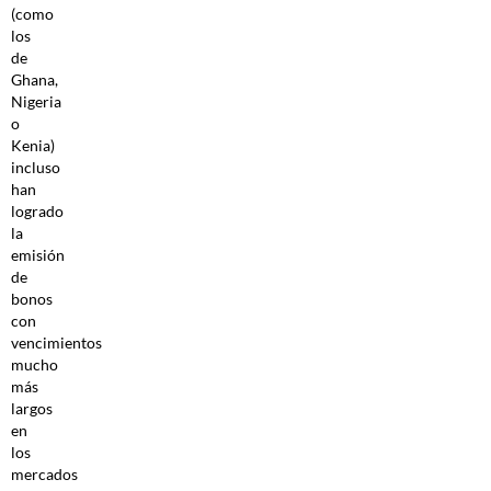
(como
los
de
Ghana,
Nigeria
o
Kenia)
incluso
han
logrado
la
emisión
de
bonos
con
vencimientos
mucho
más
largos
en
los
mercados