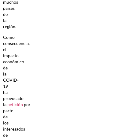
muchos
países
de
la
región.
Como
consecuencia,
el
impacto
económico
de
la
COVID-
19
ha
provocado
la
petición
por
parte
de
los
interesados
de