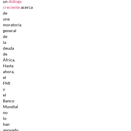
un
diálogo
creciente
acerca
de
una
moratoria
general
de
la
deuda
de
África.
Hasta
ahora,
el
FMI
y
el
Banco
Mundial
no
lo
han
apoyado