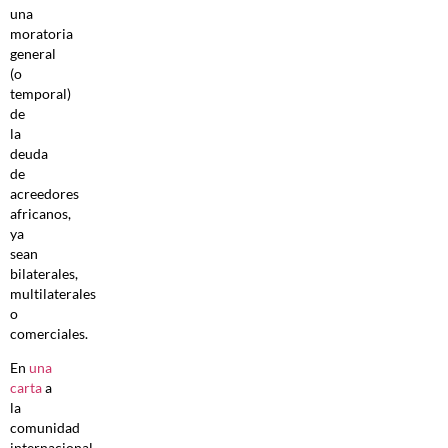
una
moratoria
general
(o
temporal)
de
la
deuda
de
acreedores
africanos,
ya
sean
bilaterales,
multilaterales
o
comerciales.
En
una
carta
a
la
comunidad
internacional,