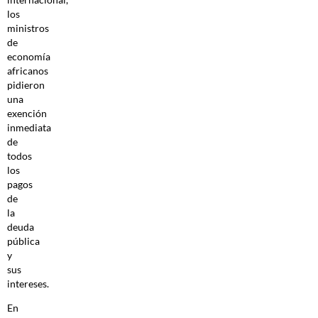
los
ministros
de
economía
africanos
pidieron
una
exención
inmediata
de
todos
los
pagos
de
la
deuda
pública
y
sus
intereses.
En