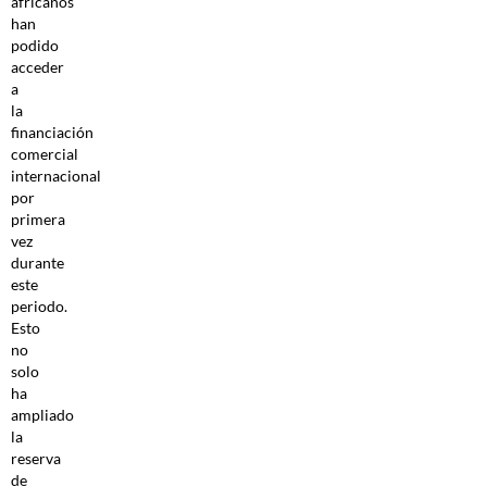
africanos
han
podido
acceder
a
la
financiación
comercial
internacional
por
primera
vez
durante
este
periodo.
Esto
no
solo
ha
ampliado
la
reserva
de