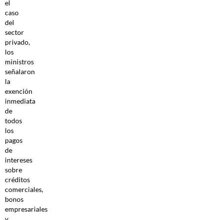
el
caso
del
sector
privado,
los
ministros
señalaron
la
exención
inmediata
de
todos
los
pagos
de
intereses
sobre
créditos
comerciales,
bonos
empresariales
y