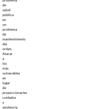
problema
de
salud
pública
en
un
problema
de
mantenimiento
del
orden.
Atacar
a
los
más
vulnerables
en
lugar
de
proporcionarles
cuidados
y
asistencia.