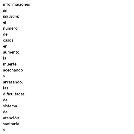
informaciones
ad
nauseam
:
el
número
de
casos
en
aumento,
la
muerte
acechando
y
arrasando,
las
dificultades
del
sistema
de
atención
sanitaria
y