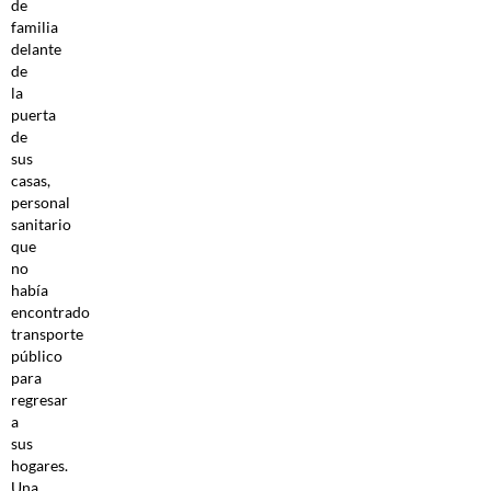
de
familia
delante
de
la
puerta
de
sus
casas,
personal
sanitario
que
no
había
encontrado
transporte
público
para
regresar
a
sus
hogares.
Una