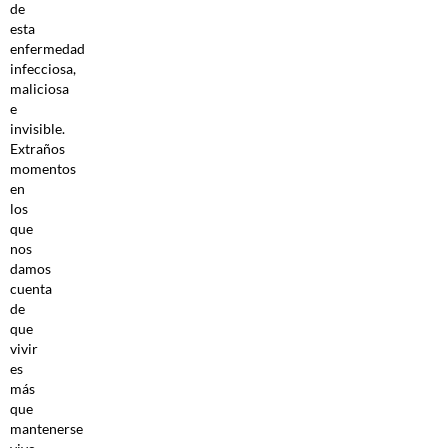
de
esta
enfermedad
infecciosa,
maliciosa
e
invisible.
Extraños
momentos
en
los
que
nos
damos
cuenta
de
que
vivir
es
más
que
mantenerse