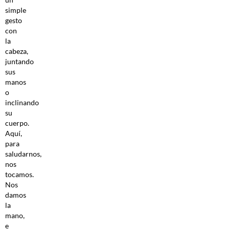
simple
gesto
con
la
cabeza,
juntando
sus
manos
o
inclinando
su
cuerpo.
Aquí,
para
saludarnos,
nos
tocamos.
Nos
damos
la
mano,
e