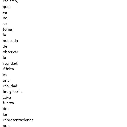
racismo,
que
ya
no
se
toma
la
molestia
de
observar
la
realidad.
África
es
una
realidad
imaginaria
cuya
fuerza
de
las
representaciones
que