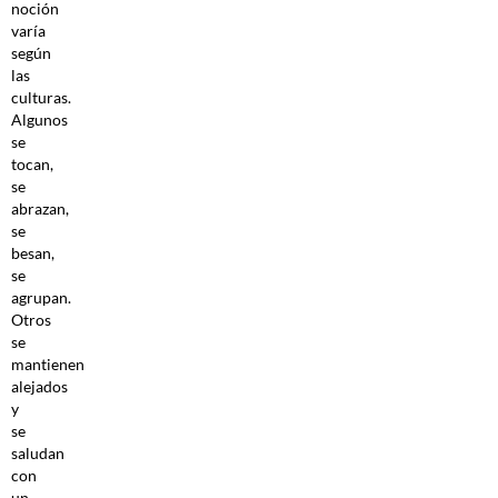
noción
varía
según
las
culturas.
Algunos
se
tocan,
se
abrazan,
se
besan,
se
agrupan.
Otros
se
mantienen
alejados
y
se
saludan
con
un