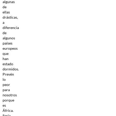
algunas
de
ellas
drásticas,
a
diferencia
de
algunos
países
europeos
que
han
estado
dormidos.
Prevén
lo
peor
para
nosotros
porque
es
África.
Sería