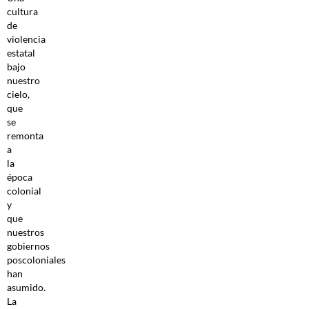
cultura
de
violencia
estatal
bajo
nuestro
cielo,
que
se
remonta
a
la
época
colonial
y
que
nuestros
gobiernos
poscoloniales
han
asumido.
La