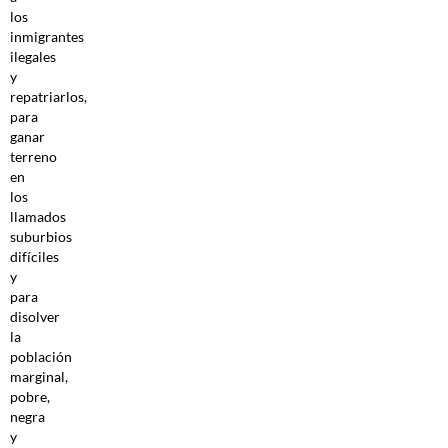
los
inmigrantes
ilegales
y
repatriarlos,
para
ganar
terreno
en
los
llamados
suburbios
difíciles
y
para
disolver
la
población
marginal,
pobre,
negra
y