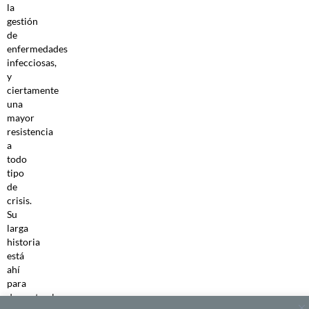
la
gestión
de
enfermedades
infecciosas,
y
ciertamente
una
mayor
resistencia
a
todo
tipo
de
crisis.
Su
larga
historia
está
ahí
para
demostrarlo.