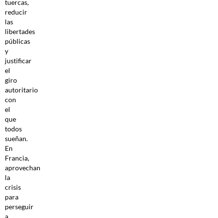
tuercas,
reducir
las
libertades
públicas
y
justificar
el
giro
autoritario
con
el
que
todos
sueñan.
En
Francia,
aprovechan
la
crisis
para
perseguir
a