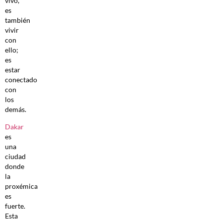
vivo,
es
también
vivir
con
ello;
es
estar
conectado
con
los
demás.
Dakar
es
una
ciudad
donde
la
proxémica
es
fuerte.
Esta