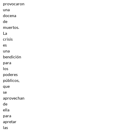
provocaron
una
docena
de
muertos.
La
crisis
es
una
bendición
para
los
poderes
públicos,
que
se
aprovechan
de
ella
para
apretar
las