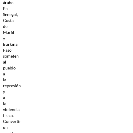
árabe.
En
Senegal,
Costa
de
Marfil
y
Burkina
Faso
someten
al
pueblo
a
la
represión
y
a
la
violencia
física.
Convertir
un