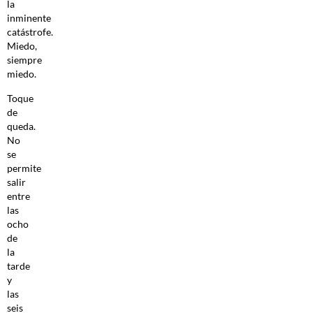
la
inminente
catástrofe.
Miedo,
siempre
miedo.
Toque
de
queda.
No
se
permite
salir
entre
las
ocho
de
la
tarde
y
las
seis