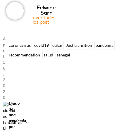
Felwine
Sarr
> ver todos
los post
A
P
coronavirus
covid19
dakar
Just transition
pandemia
Ri
recommendation
salud
senegal
L
1
6
,
2
0
2
0
Diario
de
una
pandemia,
por