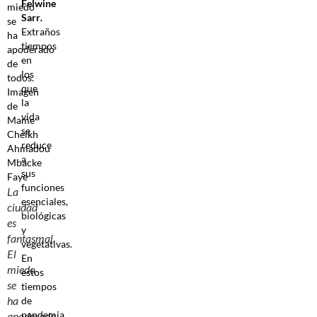
Felwine
Sarr
.
Extraños
tiempos
en
los
que
la
vida
se
reduce
a
sus
funciones
La
esenciales,
ciudad
biológicas
es
y
fantasmal.
vegetativas.
El
En
miedo
estos
se
tiempos
ha
de
pandemia,
apoderado