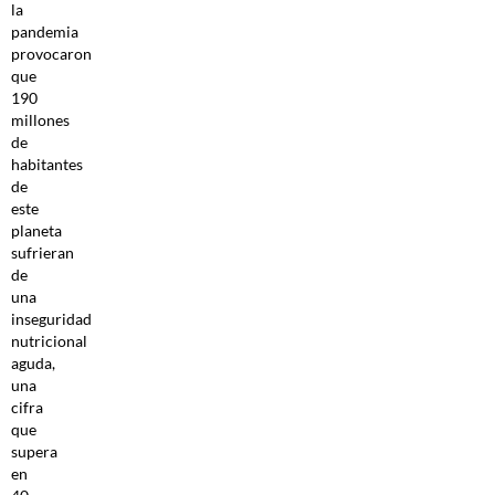
la
pandemia
provocaron
que
190
millones
de
habitantes
de
este
planeta
sufrieran
de
una
inseguridad
nutricional
aguda,
una
cifra
que
supera
en