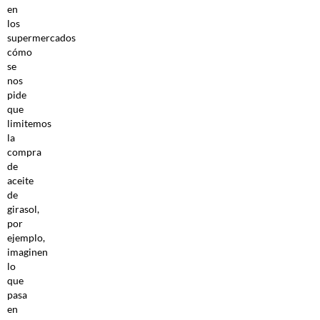
en
los
supermercados
cómo
se
nos
pide
que
limitemos
la
compra
de
aceite
de
girasol,
por
ejemplo,
imaginen
lo
que
pasa
en