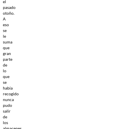
el
pasado
otoño.
A
eso
se
le
suma
que
gran
parte
de
lo
que
se
había
recogido
nunca
pudo
salir
de
los
almacenes,