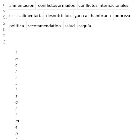
A
alimentación
conflictos armados
conflictos internacionales
Y
crisis alimentaria
desnutrición
guerra
hambruna
pobreza
9,
2
politica
recommendation
salud
sequía
0
2
2
L
a
c
r
i
s
i
s
a
l
i
m
e
n