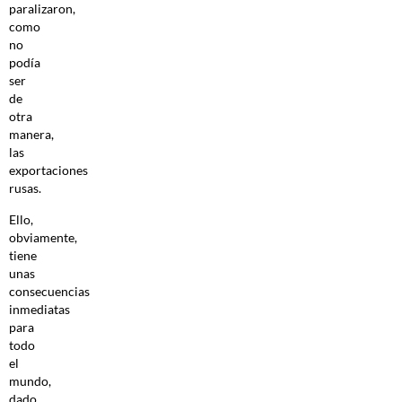
paralizaron,
como
no
podía
ser
de
otra
manera,
las
exportaciones
rusas.
Ello,
obviamente,
tiene
unas
consecuencias
inmediatas
para
todo
el
mundo,
dado