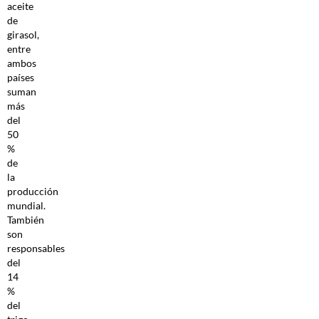
aceite
de
girasol,
entre
ambos
países
suman
más
del
50
%
de
la
producción
mundial.
También
son
responsables
del
14
%
del