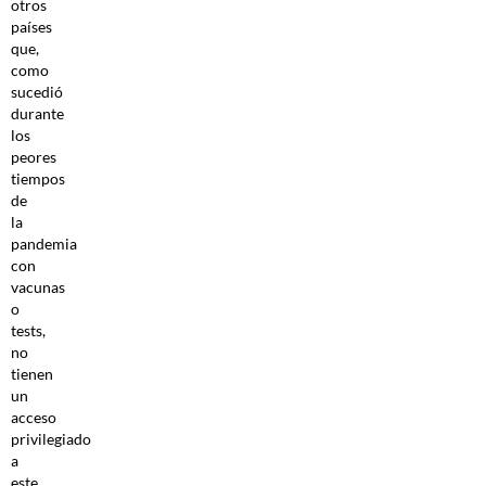
otros
países
que,
como
sucedió
durante
los
peores
tiempos
de
la
pandemia
con
vacunas
o
tests,
no
tienen
un
acceso
privilegiado
a
este