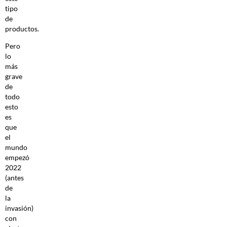
tipo
de
productos.
Pero
lo
más
grave
de
todo
esto
es
que
el
mundo
empezó
2022
(antes
de
la
invasión)
con