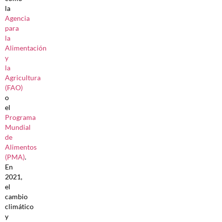
la
Agencia
para
la
Alimentación
y
la
Agricultura
(FAO)
o
el
Programa
Mundial
de
Alimentos
(PMA)
.
En
2021,
el
cambio
climático
y