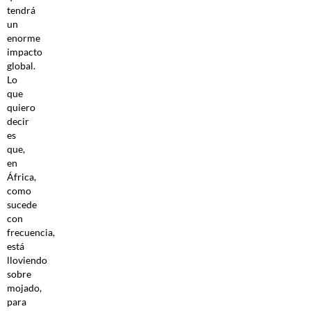
tendrá
un
enorme
impacto
global.
Lo
que
quiero
decir
es
que,
en
África,
como
sucede
con
frecuencia,
está
lloviendo
sobre
mojado,
para