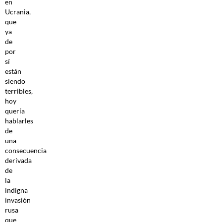
en
Ucrania,
que
ya
de
por
sí
están
siendo
terribles,
hoy
quería
hablarles
de
una
consecuencia
derivada
de
la
indigna
invasión
rusa
que