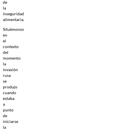
de
la
inseguridad
alimentaria.
Situémonos
en
el
contexto
del
momento:
la
invasión
rusa
se
produjo
cuando
estaba
a
punto
de
iniciarse
la