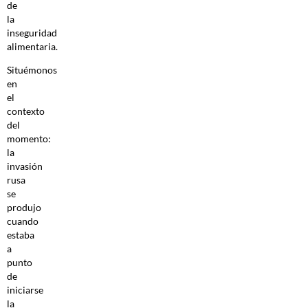
de
la
inseguridad
alimentaria.
Situémonos
en
el
contexto
del
momento:
la
invasión
rusa
se
produjo
cuando
estaba
a
punto
de
iniciarse
la