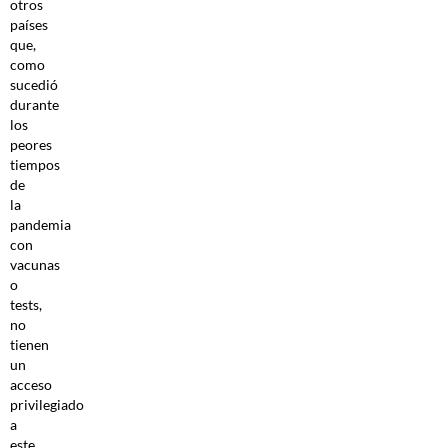
otros
países
que,
como
sucedió
durante
los
peores
tiempos
de
la
pandemia
con
vacunas
o
tests,
no
tienen
un
acceso
privilegiado
a
este