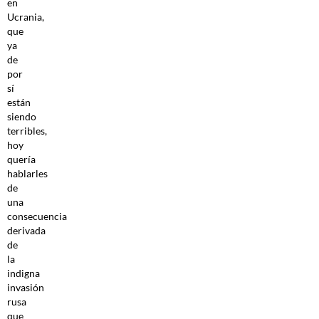
en
Ucrania,
que
ya
de
por
sí
están
siendo
terribles,
hoy
quería
hablarles
de
una
consecuencia
derivada
de
la
indigna
invasión
rusa
que