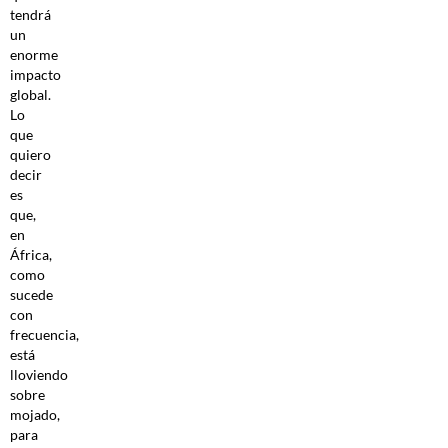
tendrá
un
enorme
impacto
global.
Lo
que
quiero
decir
es
que,
en
África,
como
sucede
con
frecuencia,
está
lloviendo
sobre
mojado,
para