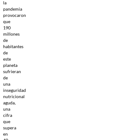
la
pandemia
provocaron
que
190
millones
de
habitantes
de
este
planeta
sufrieran
de
una
inseguridad
nutricional
aguda,
una
cifra
que
supera
en