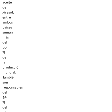
aceite
de
girasol,
entre
ambos
países
suman
más
del
50
%
de
la
producción
mundial.
También
son
responsables
del
14
%
del