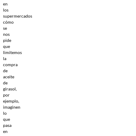
en
los
supermercados
cómo
se
nos
pide
que
limitemos
la
compra
de
aceite
de
girasol,
por
ejemplo,
imaginen
lo
que
pasa
en