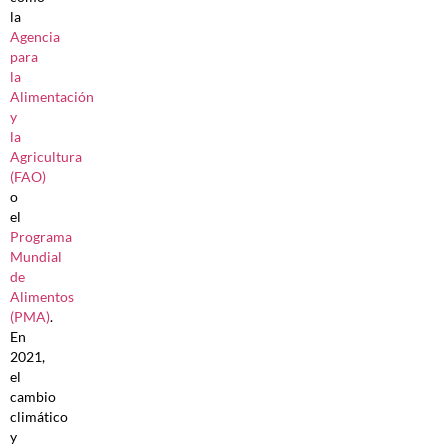
la
Agencia
para
la
Alimentación
y
la
Agricultura
(FAO)
o
el
Programa
Mundial
de
Alimentos
(PMA)
.
En
2021,
el
cambio
climático
y