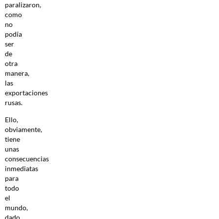
paralizaron,
como
no
podía
ser
de
otra
manera,
las
exportaciones
rusas.
Ello,
obviamente,
tiene
unas
consecuencias
inmediatas
para
todo
el
mundo,
dado