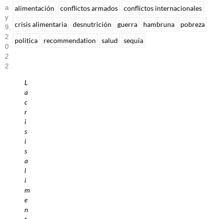
A
alimentación
conflictos armados
conflictos internacionales
Y
crisis alimentaria
desnutrición
guerra
hambruna
pobreza
9,
2
politica
recommendation
salud
sequía
0
2
2
L
a
c
r
i
s
i
s
a
l
i
m
e
n