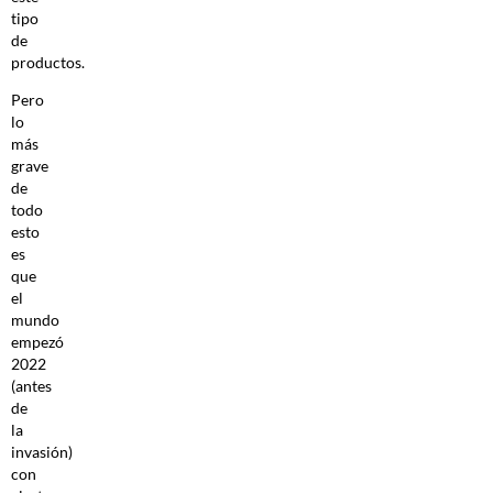
tipo
de
productos.
Pero
lo
más
grave
de
todo
esto
es
que
el
mundo
empezó
2022
(antes
de
la
invasión)
con