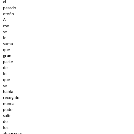
el
pasado
otoño.
A
eso
se
le
suma
que
gran
parte
de
lo
que
se
había
recogido
nunca
pudo
salir
de
los
almacenes,