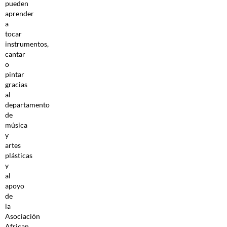
pueden
aprender
a
tocar
instrumentos,
cantar
o
pintar
gracias
al
departamento
de
música
y
artes
plásticas
y
al
apoyo
de
la
Asociación
African