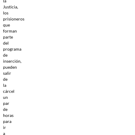
la
Justicia,
los
prisioneros
que
forman
parte
del
programa
de
inserción,
pueden
salir
de
la
cárcel
un
par
de
horas
para
ir
a