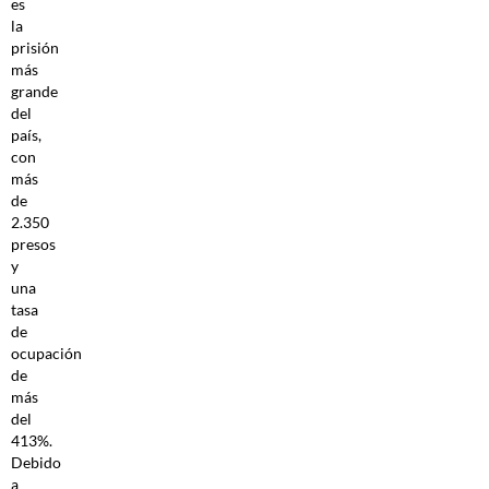
es
la
prisión
más
grande
del
país,
con
más
de
2.350
presos
y
una
tasa
de
ocupación
de
más
del
413%.
Debido
a