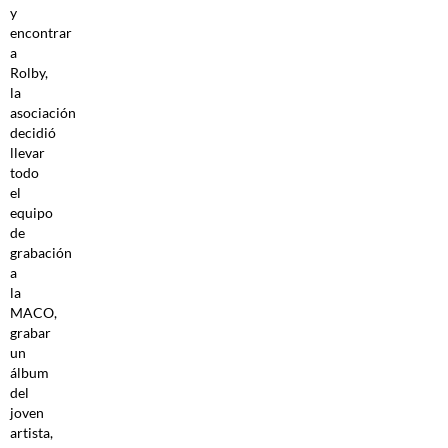
y
encontrar
a
Rolby,
la
asociación
decidió
llevar
todo
el
equipo
de
grabación
a
la
MACO,
grabar
un
álbum
del
joven
artista,