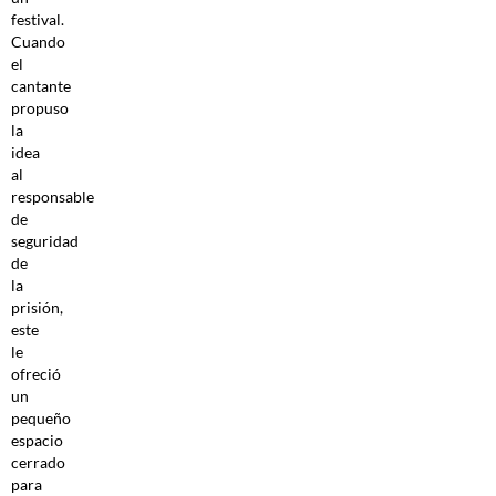
festival.
Cuando
el
cantante
propuso
la
idea
al
responsable
de
seguridad
de
la
prisión,
este
le
ofreció
un
pequeño
espacio
cerrado
para