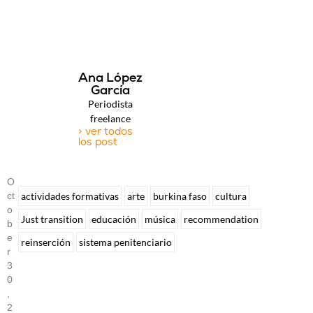
Ana López
García
Periodista
freelance
> ver todos
los post
O
Ct
actividades formativas
arte
burkina faso
cultura
O
Just transition
educación
música
recommendation
B
E
reinserción
sistema penitenciario
R
3
0
,
2