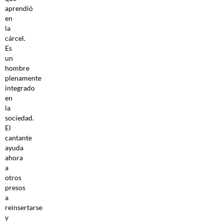
aprendió
en
la
cárcel.
Es
un
hombre
plenamente
integrado
en
la
sociedad.
El
cantante
ayuda
ahora
a
otros
presos
a
reinsertarse
y