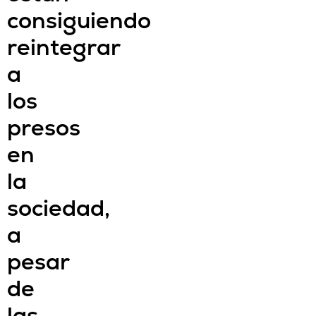
consiguiendo
reintegrar
a
los
presos
en
la
sociedad,
a
pesar
de
las