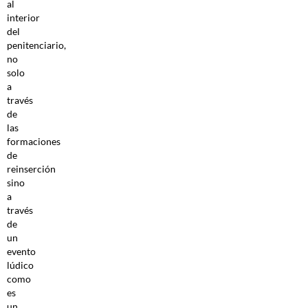
al
interior
del
penitenciario,
no
solo
a
través
de
las
formaciones
de
reinserción
sino
a
través
de
un
evento
lúdico
como
es
un