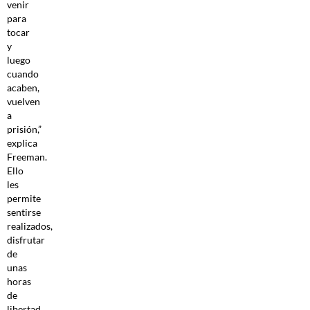
venir
para
tocar
y
luego
cuando
acaben,
vuelven
a
prisión,”
explica
Freeman.
Ello
les
permite
sentirse
realizados,
disfrutar
de
unas
horas
de
libertad