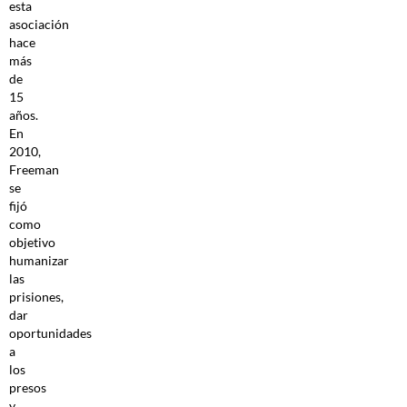
esta
asociación
hace
más
de
15
años.
En
2010,
Freeman
se
fijó
como
objetivo
humanizar
las
prisiones,
dar
oportunidades
a
los
presos
y