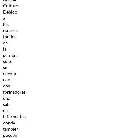
Culture.
Debido
a
los
escasos
fondos
de
la
prisión,
solo
se
cuenta
con
dos
formadores,
una
sala
de
informática,
dónde
también
pueden