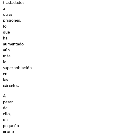
trasladados
a
otras
prisiones,
lo
que
ha
aumentado
aún
más
la
superpoblación
en
las
cárceles.
A
pesar
de
ello,
un
pequeño
grupo