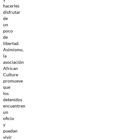
hacerles
disfrutar
de
un
poco
de
libertad.
Asimismo,
la
asociación
African
Culture
promueve
que
los
detenidos
encuentren
un
oficio
y
puedan
vivir