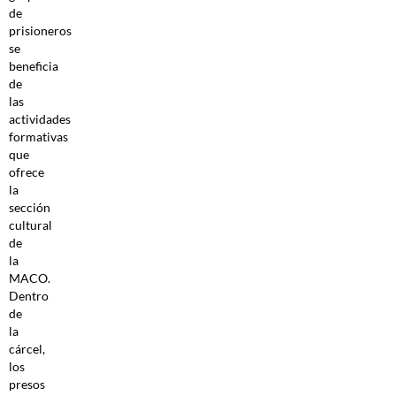
de
prisioneros
se
beneficia
de
las
actividades
formativas
que
ofrece
la
sección
cultural
de
la
MACO.
Dentro
de
la
cárcel,
los
presos