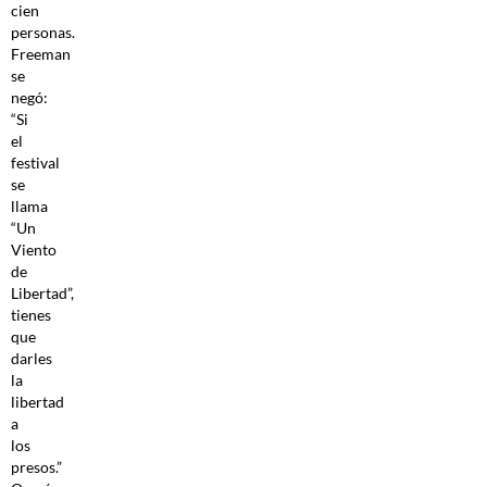
cien
personas.
Freeman
se
negó:
“Si
el
festival
se
llama
“Un
Viento
de
Libertad”,
tienes
que
darles
la
libertad
a
los
presos.”