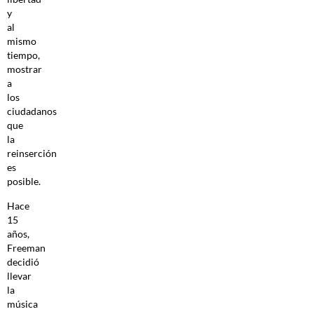
y
al
mismo
tiempo,
mostrar
a
los
ciudadanos
que
la
reinserción
es
posible.
Hace
15
años,
Freeman
decidió
llevar
la
música