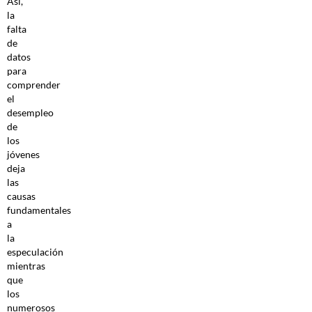
Así,
la
falta
de
datos
para
comprender
el
desempleo
de
los
jóvenes
deja
las
causas
fundamentales
a
la
especulación
mientras
que
los
numerosos