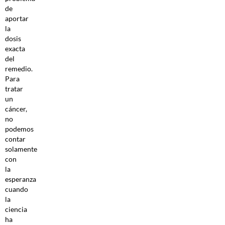
de
aportar
la
dosis
exacta
del
remedio.
Para
tratar
un
cáncer,
no
podemos
contar
solamente
con
la
esperanza
cuando
la
ciencia
ha