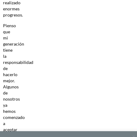
realizado
enormes
progresos.
Pienso
que
mi
generación
tiene
la
responsabilidad
de
hacerlo
mejor.
Algunos
de
nosotros
ya
hemos
comenzado
a
aceptar
que