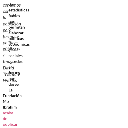
de
contemos
estadísticas
con
fiables
la
que
población
permitan
para
elaborar
formular
políticas
políticas
económicas
públicas»
y
/
sociales
Imagen:
acordes
al
David
futuro
Trotman-
que
Wilkins
desee.
La
Fundación
Mo
Ibrahim
acaba
de
publicar