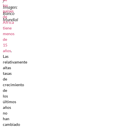
/
los
Imagen:
países
Banco
de
Mundial
África
tiene
menos
de
15
años
.
Las
relativamente
altas
tasas
de
crecimiento
de
los
últimos
años
no
han
cambiado