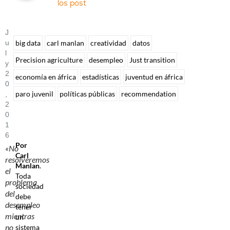
los post
J
U
big data
carl manlan
creatividad
datos
L
Precision agriculture
desempleo
Just transition
Y
2
economía en áfrica
estadísticas
juventud en áfrica
0
paro juvenil
políticas públicas
recommendation
,
2
0
1
6
Por
«No
Carl
resolveremos
Manlan
.
el
Toda
problema
sociedad
del
debe
desempleo
tener
mientras
un
no
sistema