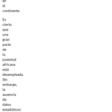
en
el
continente.
Es
cierto
que
una
gran
parte
de
la
juventud
africana
está
desempleada.
Sin
embargo,
la
ausencia
de
datos
estadísticos