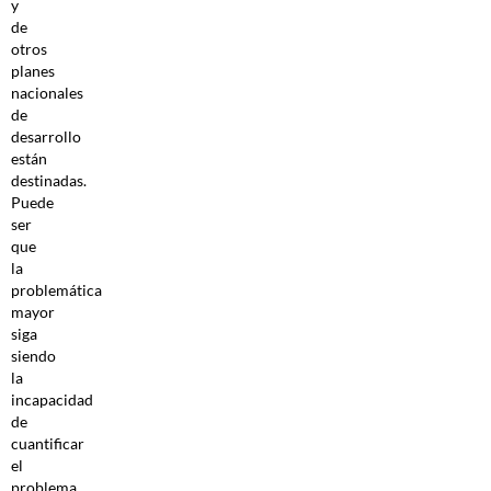
y
de
otros
planes
nacionales
de
desarrollo
están
destinadas.
Puede
ser
que
la
problemática
mayor
siga
siendo
la
incapacidad
de
cuantificar
el
problema