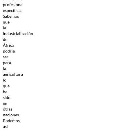
profesional
específica.
Sabemos
que
la
industrialización
de
África
podría
ser
para
la
agricultura
lo
que
ha
sido
en
otras
naciones.
Podemos
así