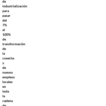
de
industrialización
para
pasar
del
7%
al
100%
de
transformación
de
la
cosecha
y
de
nuevos
empleos
locales
en
toda
la
cadena
de