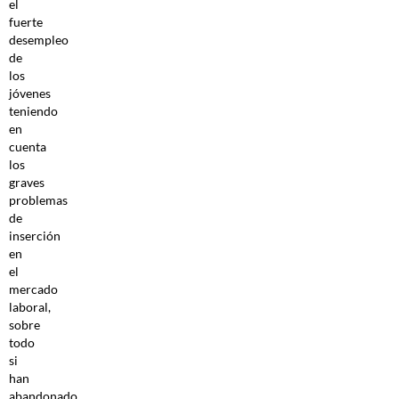
el
fuerte
desempleo
de
los
jóvenes
teniendo
en
cuenta
los
graves
problemas
de
inserción
en
el
mercado
laboral,
sobre
todo
si
han
abandonado