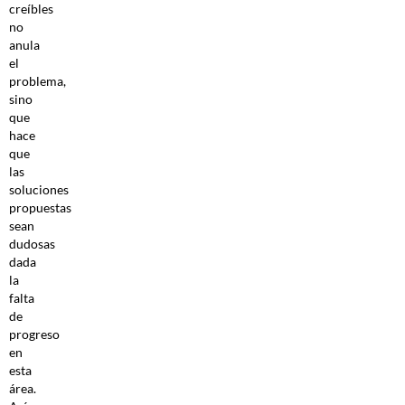
creíbles
no
anula
el
problema,
sino
que
hace
que
las
soluciones
propuestas
sean
dudosas
dada
la
falta
de
progreso
en
esta
área.