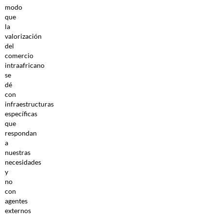
modo
que
la
valorización
del
comercio
intraafricano
se
dé
con
infraestructuras
específicas
que
respondan
a
nuestras
necesidades
y
no
con
agentes
externos