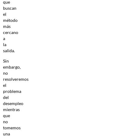
que
buscan
el
método
más
cercano
a
la
salida.
Sin
embargo,
no
resolveremos
el
problema
del
desempleo
mientras
que
no
tomemos
una