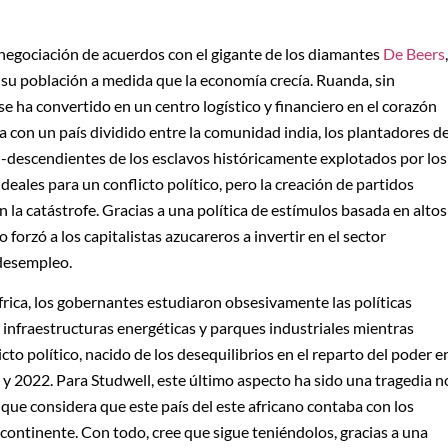
 negociación de acuerdos con el gigante de los diamantes
De Beers
,
a su población a medida que la economía crecía. Ruanda, sin
se ha convertido en un centro logístico y financiero en el corazón
a con un país dividido entre la comunidad india, los plantadores d
a -descendientes de los esclavos históricamente explotados por los
deales para un conflicto político, pero la creación de partidos
on la catástrofe. Gracias a una política de estímulos basada en altos
 forzó a los capitalistas azucareros a invertir en el sector
desempleo.
frica, los gobernantes estudiaron obsesivamente las políticas
n infraestructuras energéticas y parques industriales mientras
icto político, nacido de los desequilibrios en el reparto del poder e
 y 2022. Para Studwell, este último aspecto ha sido una tragedia n
ya que considera que este país del este africano contaba con los
continente. Con todo, cree que sigue teniéndolos, gracias a una