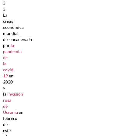
2
2
La
crisis
económica
mundial
desencadenada
por
la
pandemia
de
la
covid-
19
en
2020
y
la
invasión
rusa
de
Ucrania
en
febrero
de
este