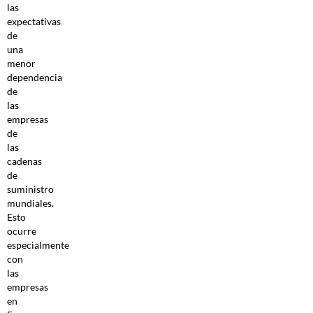
las
expectativas
de
una
menor
dependencia
de
las
empresas
de
las
cadenas
de
suministro
mundiales.
Esto
ocurre
especialmente
con
las
empresas
en