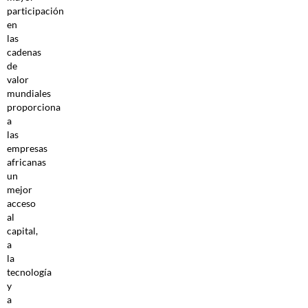
participación
en
las
cadenas
de
valor
mundiales
proporciona
a
las
empresas
africanas
un
mejor
acceso
al
capital,
a
la
tecnología
y
a