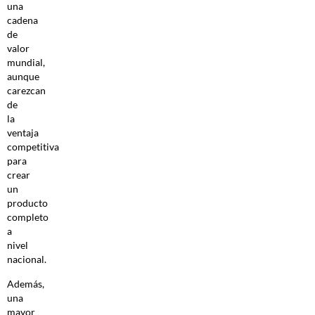
una
cadena
de
valor
mundial,
aunque
carezcan
de
la
ventaja
competitiva
para
crear
un
producto
completo
a
nivel
nacional.
Además,
una
mayor