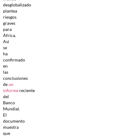
desglobalizado
plantea
riesgos
graves
para
África.
Así
se
ha
confirmado
en
las
conclusiones
de
un
informe
reciente
del
Banco
Mundial.
El
documento
muestra
que