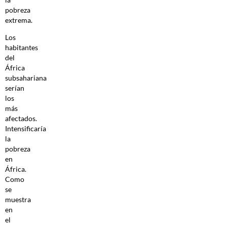
pobreza
extrema.
Los
habitantes
del
África
subsahariana
serían
los
más
afectados.
Intensificaría
la
pobreza
en
África.
Como
se
muestra
en
el