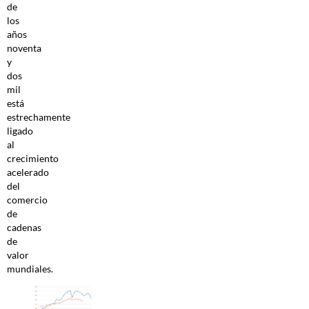
de
los
años
noventa
y
dos
mil
está
estrechamente
ligado
al
crecimiento
acelerado
del
comercio
de
cadenas
de
valor
mundiales.