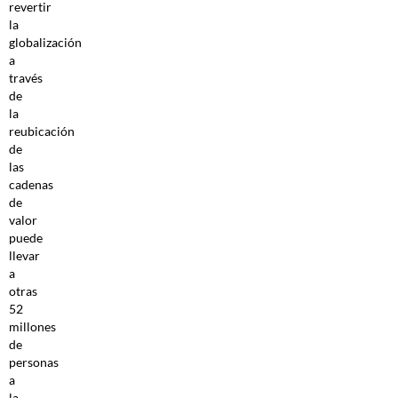
revertir
la
globalización
a
través
de
la
reubicación
de
las
cadenas
de
valor
puede
llevar
a
otras
52
millones
de
personas
a
la