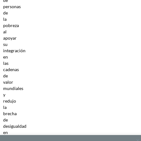
de
personas
de
la
pobreza
al
apoyar
su
integración
en
las
cadenas
de
valor
mundiales
y
redujo
la
brecha
de
desigualdad
en
los