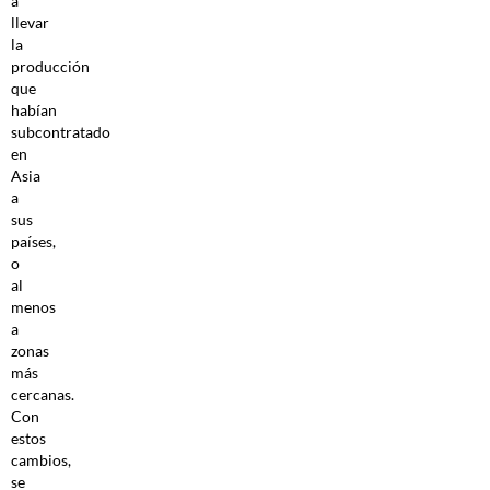
a
llevar
la
producción
que
habían
subcontratado
en
Asia
a
sus
países,
o
al
menos
a
zonas
más
cercanas.
Con
estos
cambios,
se