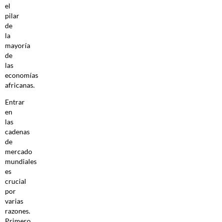
el
pilar
de
la
mayoría
de
las
economías
africanas.
Entrar
en
las
cadenas
de
mercado
mundiales
es
crucial
por
varias
razones.
Primero,