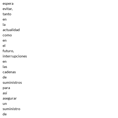
espera
evitar,
tanto
en
la
actualidad
como
en
el
futuro,
interrupciones
en
las
cadenas
de
suministros
para
así
asegurar
un
suministro
de