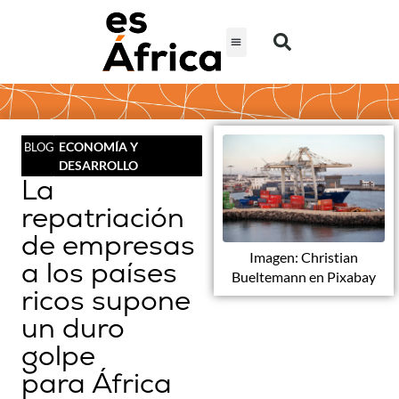
ECONOMÍA Y
BLOG
DESARROLLO
La
repatriación
de empresas
Imagen: Christian
a los países
Bueltemann en Pixabay
ricos supone
un duro
golpe
para África