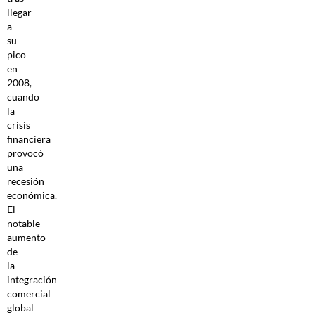
llegar
a
su
pico
en
2008,
cuando
la
crisis
financiera
provocó
una
recesión
económica.
El
notable
aumento
de
la
integración
comercial
global