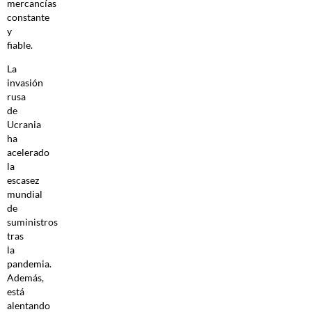
mercancías
constante
y
fiable.
La
invasión
rusa
de
Ucrania
ha
acelerado
la
escasez
mundial
de
suministros
tras
la
pandemia.
Además,
está
alentando