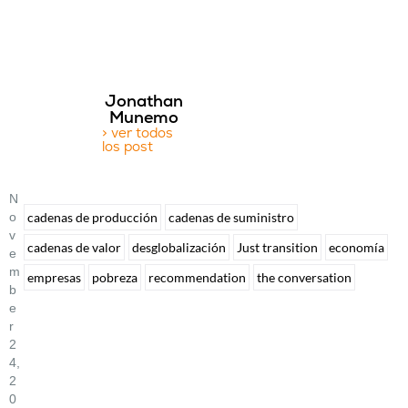
Jonathan
Munemo
> ver todos
los post
N
O
cadenas de producción
cadenas de suministro
V
cadenas de valor
desglobalización
Just transition
economía
E
M
empresas
pobreza
recommendation
the conversation
B
E
R
2
4,
2
0