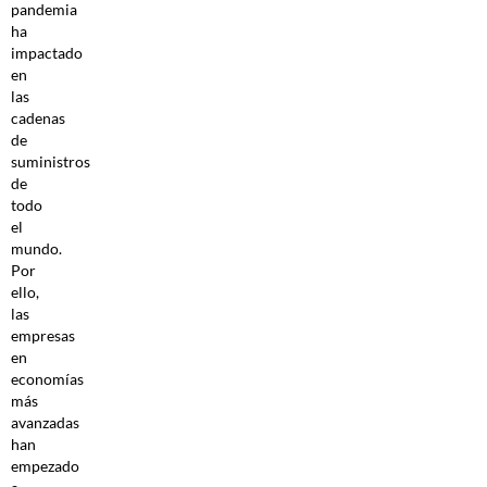
pandemia
ha
impactado
en
las
cadenas
de
suministros
de
todo
el
mundo.
Por
ello,
las
empresas
en
economías
más
avanzadas
han
empezado