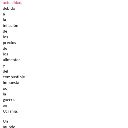
actualidad
,
debido
a
la
inflación
de
los
precios
de
los
alimentos
y
del
combustible
impuesta
por
la
guerra
en
Ucrania.
Un
mundo