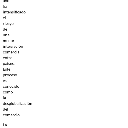
año
ha
intensificado
el
riesgo
de
una
menor
integración
comercial
entre
países.
Este
proceso
es
conocido
como
la
desglobalización
del
comercio.
La