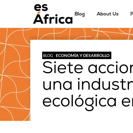
Blog
About Us
P
ECONOMÍA Y DESARROLLO
BLOG
Siete accio
una industr
ecológica e