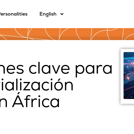
ersonalities
English
nes clave para
ialización
n África