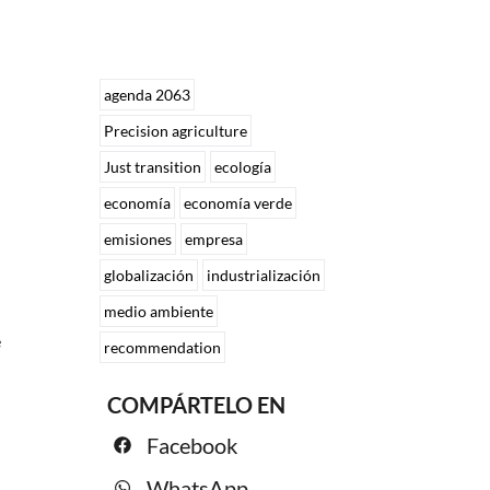
agenda 2063
Precision agriculture
Just transition
ecología
economía
economía verde
emisiones
empresa
globalización
industrialización
medio ambiente
e
recommendation
COMPÁRTELO EN
Facebook
WhatsApp