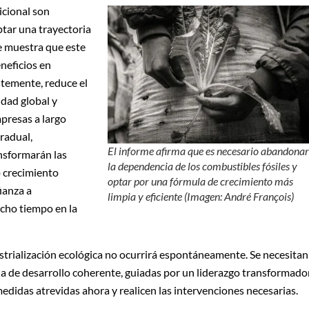
icional son
tar una trayectoria
me muestra que este
neficios en
entemente, reduce el
dad global y
presas a largo
radual,
El informe afirma que es necesario abandona
nsformarán las
la dependencia de los combustibles fósiles y
 crecimiento
optar por una fórmula de crecimiento más
ianza a
limpia y eficiente (Imagen: André François)
ho tiempo en la
strialización ecológica no ocurrirá espontáneamente. Se necesitan
ia de desarrollo coherente, guiadas por un liderazgo transformador
didas atrevidas ahora y realicen las intervenciones necesarias.