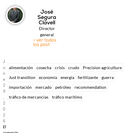
José
Segura
Clavell
Director
general
> ver todos
los post
J
U
alimentación
cosecha
crisis
crudo
Precision agriculture
N
Just transition
economía
energía
fertilizante
guerra
E
2
importación
mercado
petróleo
recommendation
9
tráfico de mercancías
tráfico marítimo
,
2
0
2
6
El
comercio