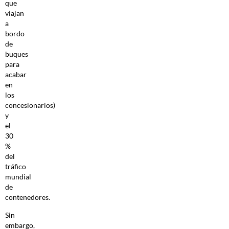
que
viajan
a
bordo
de
buques
para
acabar
en
los
concesionarios)
y
el
30
%
del
tráfico
mundial
de
contenedores.
Sin
embargo,