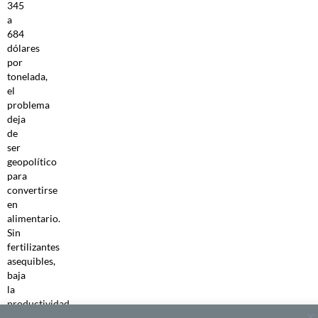
345
a
684
dólares
por
tonelada,
el
problema
deja
de
ser
geopolítico
para
convertirse
en
alimentario.
Sin
fertilizantes
asequibles,
baja
la
productividad
de