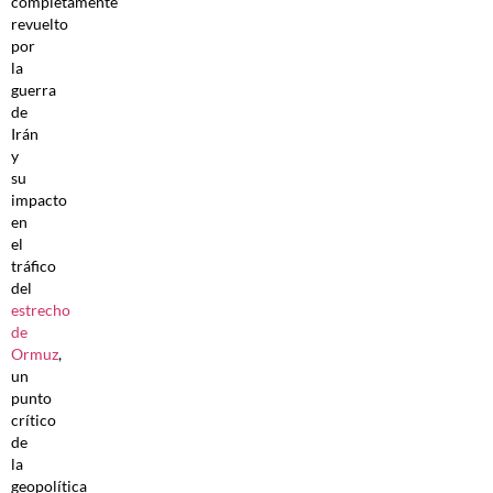
completamente
revuelto
por
la
guerra
de
Irán
y
su
impacto
en
el
tráfico
del
estrecho
de
Ormuz
,
un
punto
crítico
de
la
geopolítica