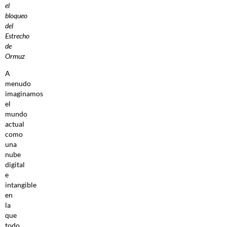
el
bloqueo
del
Estrecho
de
Ormuz
A
menudo
imaginamos
el
mundo
actual
como
una
nube
digital
e
intangible
en
la
que
todo