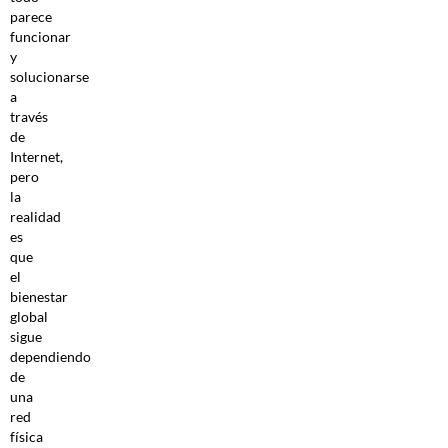
parece
funcionar
y
solucionarse
a
través
de
Internet,
pero
la
realidad
es
que
el
bienestar
global
sigue
dependiendo
de
una
red
física