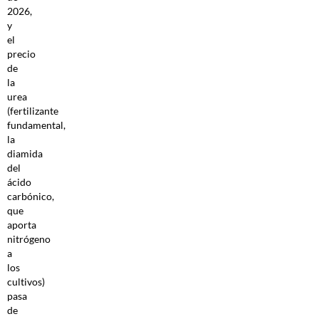
2026,
y
el
precio
de
la
urea
(fertilizante
fundamental,
la
diamida
del
ácido
carbónico,
que
aporta
nitrógeno
a
los
cultivos)
pasa
de