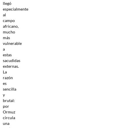
llegó
especialmente
al
campo
africano,
mucho
más
vulnerable
a
estas
sacudidas
externas.
La
razón
es
sencilla
y
brutal:
por
Ormuz
circula
una