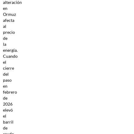
alteración
en
Ormuz
afecta
al
precio
de
la
energía.
Cuando
el
cierre
del
paso
en
febrero
de
2026
elevó
el
barril
de
crudo