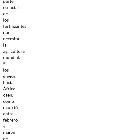
parte
esencial
de
los
fertilizantes
que
necesita
la
agricultura
mundial.
Si
los
envíos
hacia
África
caen,
como
ocurrió
entre
febrero
y
marzo
de