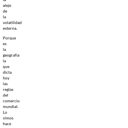
aleje
de
la
volatilidad
externa.
Porque
es
la
geografía
la
que
dicta
hoy
las
reglas
del
comercio
mundial.
Lo
vimos
hace