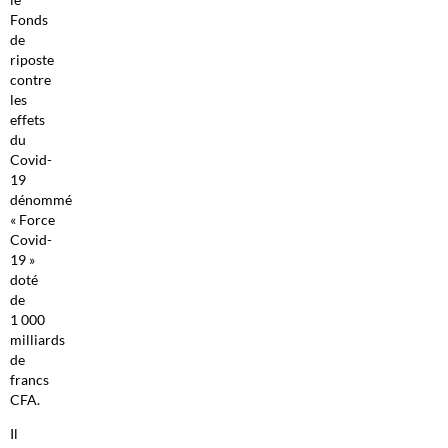
Fonds
de
riposte
contre
les
effets
du
Covid-
19
dénommé
« Force
Covid-
19 »
doté
de
1 000
milliards
de
francs
CFA.
Il