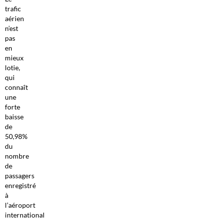
trafic
aérien
n’est
pas
en
mieux
lotie,
qui
connaît
une
forte
baisse
de
50,98%
du
nombre
de
passagers
enregistré
à
l’aéroport
international