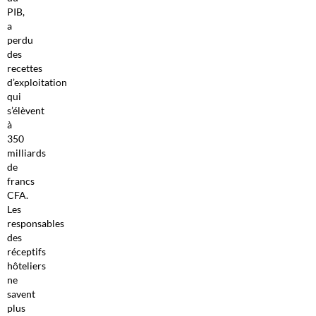
PIB,
a
perdu
des
recettes
d’exploitation
qui
s’élèvent
à
350
milliards
de
francs
CFA.
Les
responsables
des
réceptifs
hôteliers
ne
savent
plus