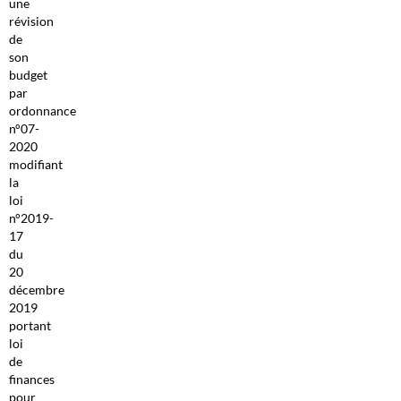
une
révision
de
son
budget
par
ordonnance
n°07-
2020
modifiant
la
loi
n°2019-
17
du
20
décembre
2019
portant
loi
de
finances
pour