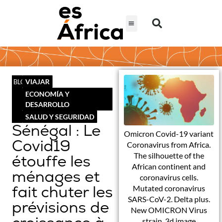
VIAJAR
BLOG
ECONOMÍA Y
DESARROLLO
SALUD Y SEGURIDAD
Sénégal : Le
Omicron Covid-19 variant
Covid19
Coronavirus from Africa.
The silhouette of the
étouffe les
African continent and
ménages et
coronavirus cells.
fait chuter les
Mutated coronavirus
SARS-CoV-2. Delta plus.
prévisions de
New OMICRON Virus
strain. 3d image