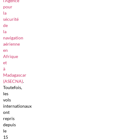
l’Agence
pour
la
sécurité
de
la
navigation
aérienne
en
Afrique
et
à
Madagascar
(ASECNA)
.
Toutefois,
les
vols
internationaux
ont
repris
depuis
le
15