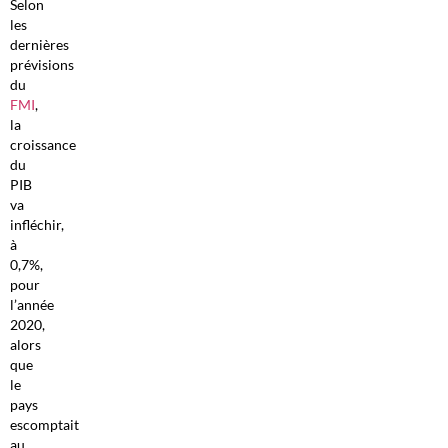
Selon
les
dernières
prévisions
du
FMI
,
la
croissance
du
PIB
va
infléchir,
à
0,7%,
pour
l’année
2020,
alors
que
le
pays
escomptait
au