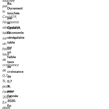
touchée
Ba.
par
Durement
le
touchée
Covid19,
par
l’économie
le
sénégalaise
Covid19,
table
l’économie
sénégalaise
sur
table
un
sur
faible
un
taux
faible
de
taux
croissance
de
de
croissance
0,7
de
%,
0,7
pour
%,
pour
l’année
l’année
2020.
2020.
En
E
n
dépit