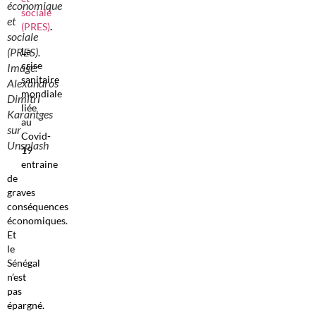
économique
sociale
et
(PRES)
.
sociale
La
(PRES).
crise
Image:
sanitaire
Alexandros
mondiale
Dimitri
liée
Karantges
au
sur
Covid-
Unsplash
19
entraine
de
graves
conséquences
économiques.
Et
le
Sénégal
n’est
pas
épargné.