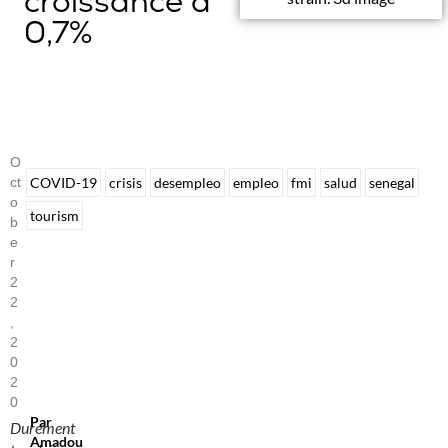
croissance à
0,7%
O
Ct
COVID-19
crisis
desempleo
empleo
fmi
salud
senegal
O
tourism
B
E
R
2
2
,
2
0
2
0
Par
Durement
Amadou