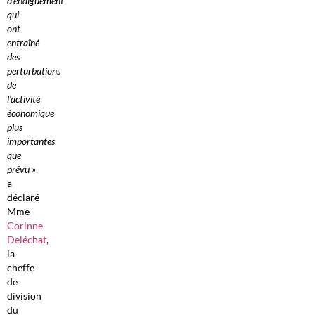
d’endiguement
qui
ont
entraîné
des
perturbations
de
l’activité
économique
plus
importantes
que
prévu »
,
a
déclaré
Mme
Corinne
Deléchat
,
la
cheffe
de
division
du