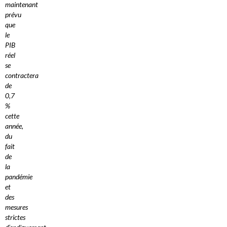
maintenant
prévu
que
le
PIB
réel
se
contractera
de
0,7
%
cette
année,
du
fait
de
la
pandémie
et
des
mesures
strictes