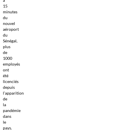
à
15
minutes
du
nouvel
aéroport
du
Sénégal,
plus
de
1000
employés
ont
été
licenciés
depuis
l’apparition
de
la
pandémie
dans
le
pays.