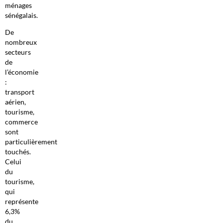
ménages
sénégalais.
De
nombreux
secteurs
de
l’économie
:
transport
aérien,
tourisme,
commerce
sont
particulièrement
touchés.
Celui
du
tourisme,
qui
représente
6,3%
du