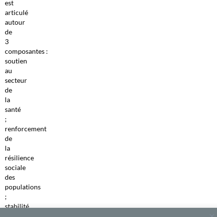
est
articulé
autour
de
3
composantes :
soutien
au
secteur
de
la
santé
;
renforcement
de
la
résilience
sociale
des
populations
;
stabilité
macroéconomique