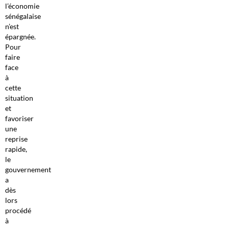
l’économie
sénégalaise
n’est
épargnée.
Pour
faire
face
à
cette
situation
et
favoriser
une
reprise
rapide,
le
gouvernement
a
dès
lors
procédé
à