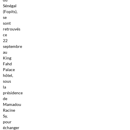
Sénégal
(Fopits),
se
sont
retrouvés
ce
22
septembre
au
King
Fahd
Palace
hôtel,
sous
la
présidence
de
Mamadou
Racine
Sy,
pour
échanger