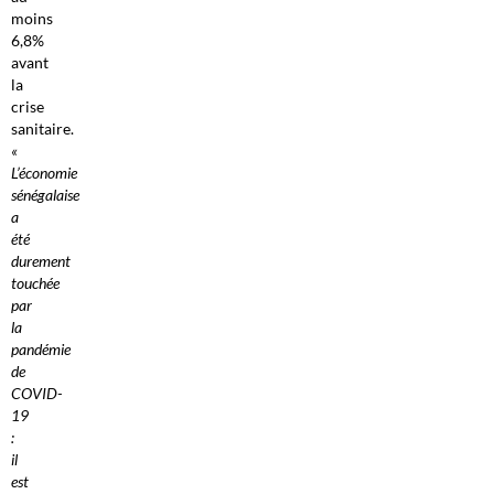
moins
6,8%
avant
la
crise
sanitaire.
«
L’économie
sénégalaise
a
été
durement
touchée
par
la
pandémie
de
COVID-
19
:
il
est