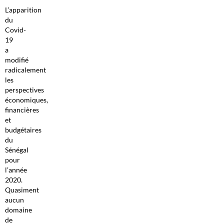
L’apparition
du
Covid-
19
a
modifié
radicalement
les
perspectives
économiques,
financières
et
budgétaires
du
Sénégal
pour
l’année
2020.
Quasiment
aucun
domaine
de