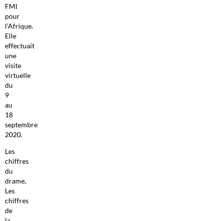
FMI
pour
l’Afrique.
Elle
effectuait
une
visite
virtuelle
du
9
au
18
septembre
2020.
Les
chiffres
du
drame,
Les
chiffres
de
la