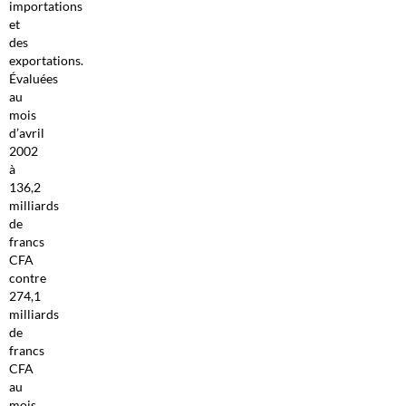
importations
et
des
exportations.
Évaluées
au
mois
d’avril
2002
à
136,2
milliards
de
francs
CFA
contre
274,1
milliards
de
francs
CFA
au
mois