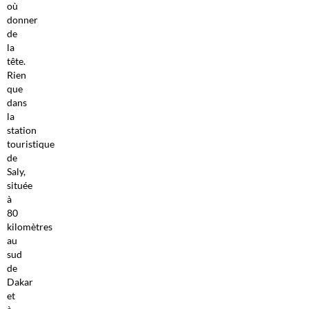
où
donner
de
la
tête.
Rien
que
dans
la
station
touristique
de
Saly,
située
à
80
kilomètres
au
sud
de
Dakar
et