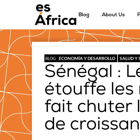
Blog
About Us
P
ECONOMÍA Y DESARROLLO
SALUD Y
BLOG
Sénégal : L
étouffe le
fait chuter 
de croissan