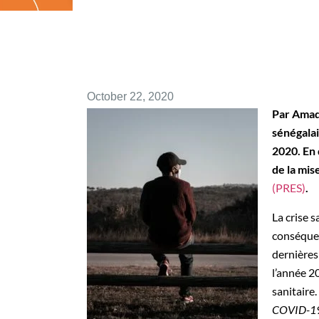
October 22, 2020
Par Amad
sénégalai
2020. E
n
de la mi
(PRES)
.
La crise 
conséquen
dernières
l’année 2
sanitaire.
COVID-19 :