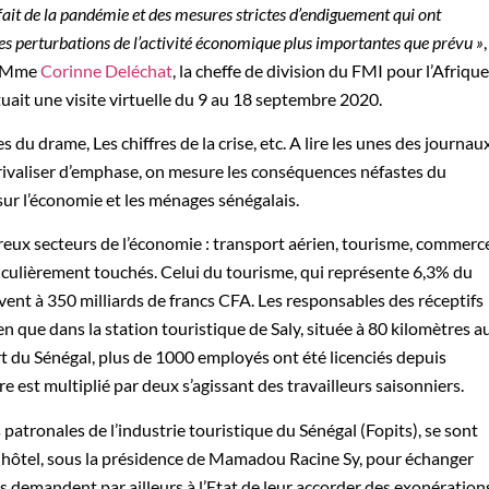
fait de la pandémie et des mesures strictes d’endiguement qui ont
es perturbations de l’activité économique plus importantes que prévu »
,
é Mme
Corinne Deléchat
, la cheffe de division du FMI pour l’Afrique
ctuait une visite virtuelle du 9 au 18 septembre 2020.
es du drame, Les chiffres de la crise, etc. A lire les unes des journau
rivaliser d’emphase, on mesure les conséquences néfastes du
ur l’économie et les ménages sénégalais.
ux secteurs de l’économie : transport aérien, tourisme, commerc
iculièrement touchés. Celui du tourisme, qui représente 6,3% du
èvent à 350 milliards de francs CFA. Les responsables des réceptifs
en que dans la station touristique de Saly, située à 80 kilomètres a
 du Sénégal, plus de 1000 employés ont été licenciés depuis
re est multiplié par deux s’agissant des travailleurs saisonniers.
atronales de l’industrie touristique du Sénégal (Fopits), se sont
 hôtel, sous la présidence de Mamadou Racine Sy, pour échanger
Ils demandent par ailleurs à l’Etat de leur accorder des exonération