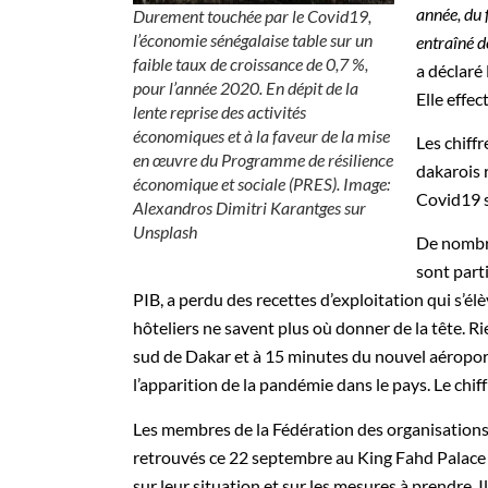
année, du 
Durement touchée par le Covid19,
l’économie sénégalaise table sur un
entraîné d
faible taux de croissance de 0,7 %,
a déclar
pour l’année 2020. En dépit de la
Elle effe
lente reprise des activités
économiques et à la faveur de la mise
Les chiffr
en œuvre du Programme de résilience
dakarois 
économique et sociale (PRES). Image:
Covid19 s
Alexandros Dimitri Karantges sur
Unsplash
De nombre
sont part
PIB, a perdu des recettes d’exploitation qui s’él
hôteliers ne savent plus où donner de la tête. Ri
sud de Dakar et à 15 minutes du nouvel aéroport
l’apparition de la pandémie dans le pays. Le chiff
Les membres de la Fédération des organisations p
retrouvés ce 22 septembre au King Fahd Palace
sur leur situation et sur les mesures à prendre. 