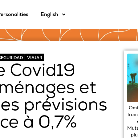
ersonalities
English
 SEGURIDAD
VIAJAR
e Covid19
s ménages et
les prévisions
Omi
ce à 0,7%
from 
Muta
plu