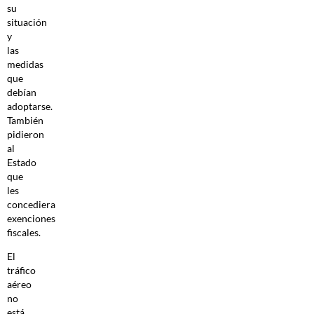
su
situación
y
las
medidas
que
debían
adoptarse.
También
pidieron
al
Estado
que
les
concediera
exenciones
fiscales.
El
tráfico
aéreo
no
está