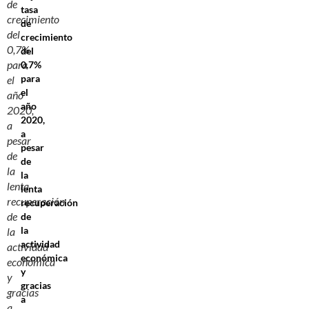
de
tasa
crecimiento
de
del
crecimiento
0,7%
del
para
0,7%
para
el
el
año
año
2020,
2020,
a
a
pesar
pesar
de
de
la
la
lenta
lenta
recuperación
recuperación
de
de
la
la
actividad
actividad
económica
económica
y
y
gracias
gracias
a
a