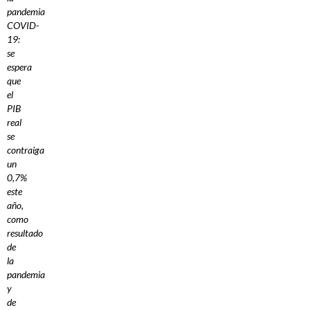
pandemia
COVID-
19:
se
espera
que
el
PIB
real
se
contraiga
un
0,7%
este
año,
como
resultado
de
la
pandemia
y
de