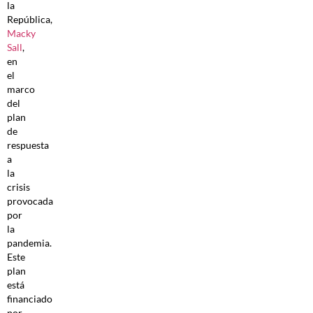
la
República,
Macky
Sall
,
en
el
marco
del
plan
de
respuesta
a
la
crisis
provocada
por
la
pandemia.
Este
plan
está
financiado
por