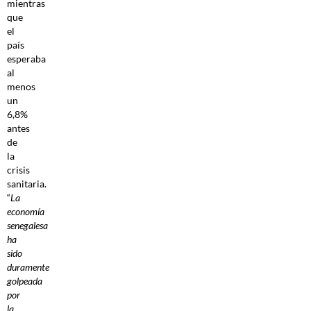
mientras
que
el
país
esperaba
al
menos
un
6,8%
antes
de
la
crisis
sanitaria.
“
La
economía
senegalesa
ha
sido
duramente
golpeada
por
la