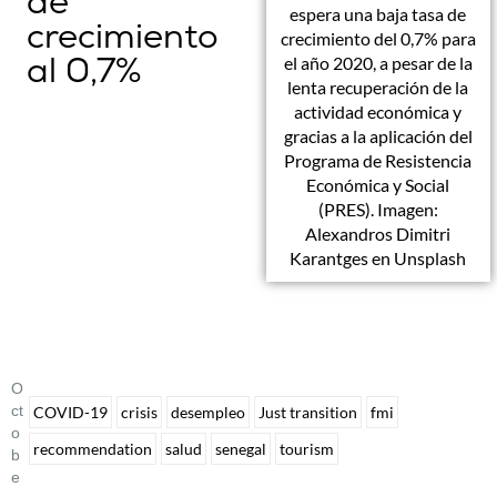
de
espera una baja tasa de
crecimiento
crecimiento del 0,7% para
al 0,7%
el año 2020, a pesar de la
lenta recuperación de la
actividad económica y
gracias a la aplicación del
Programa de Resistencia
Económica y Social
(PRES). Imagen:
Alexandros Dimitri
Karantges en Unsplash
O
Ct
COVID-19
crisis
desempleo
Just transition
fmi
O
recommendation
salud
senegal
tourism
B
E