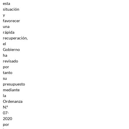
esta
situación
y
favorecer
una
rápida
recuperación,
el
Gobierno
ha
revisado
por
tanto
su
presupuesto
mediante
la
Ordenanza
N.º
07-
2020
por