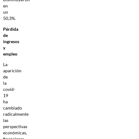
en
un
50,3%.
Pérdida
de
ingresos
y
empleo
La
aparición
de
la
covid-
19
ha
cambiado
radicalmente
las
perspectivas
económicas,
financieras