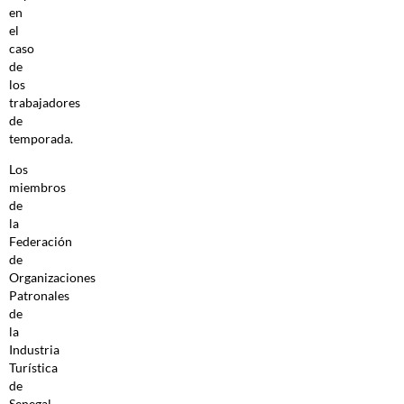
en
el
caso
de
los
trabajadores
de
temporada.
Los
miembros
de
la
Federación
de
Organizaciones
Patronales
de
la
Industria
Turística
de
Senegal