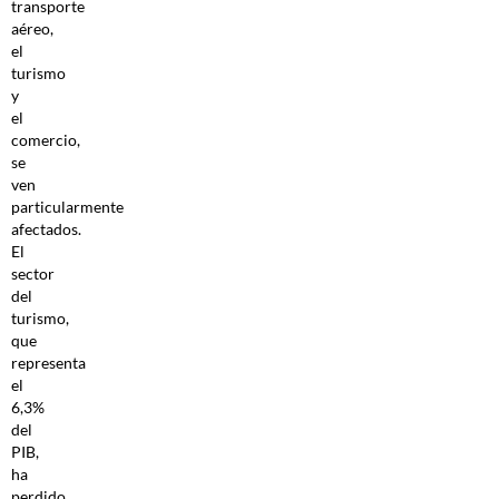
transporte
aéreo,
el
turismo
y
el
comercio,
se
ven
particularmente
afectados.
El
sector
del
turismo,
que
representa
el
6,3%
del
PIB,
ha
perdido