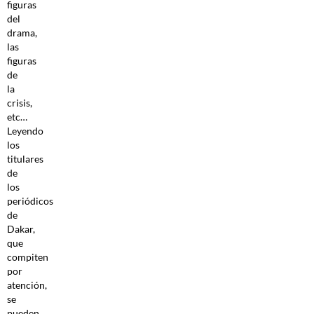
figuras
del
drama,
las
figuras
de
la
crisis,
etc…
Leyendo
los
titulares
de
los
periódicos
de
Dakar,
que
compiten
por
atención,
se
pueden