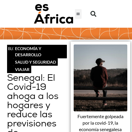
ECONOMÍA Y
BLOG
DESARROLLO
SALUD Y SEGURIDAD
VIAJAR
Senegal: El
Covid-19
ahoga a los
hogares y
reduce las
Fuertemente golpeada
previsiones
por la covid-19, la
economía senegalesa