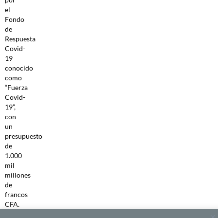
el
Fondo
de
Respuesta
Covid-
19
conocido
como
“Fuerza
Covid-
19”,
con
un
presupuesto
de
1.000
mil
millones
de
francos
CFA.