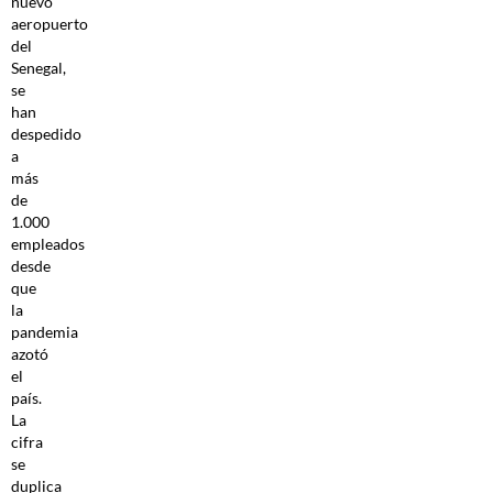
nuevo
aeropuerto
del
Senegal,
se
han
despedido
a
más
de
1.000
empleados
desde
que
la
pandemia
azotó
el
país.
La
cifra
se
duplica