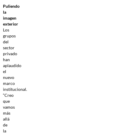
Puliendo
la
imagen
exterior
Los
grupos
del
sector
privado
han
aplaudido
el
nuevo
marco
institucional.
“Creo
que
vamos
más
allá
de
la