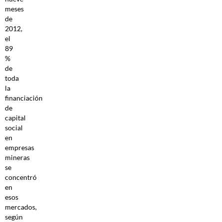
meses
de
2012,
el
89
%
de
toda
la
financiación
de
capital
social
en
empresas
mineras
se
concentró
en
esos
mercados,
según