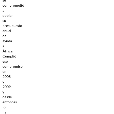
se
comprometió
a
doblar
su
presupuesto
anual
de
ayuda
a
África.
Cumplió
ese
compromiso
en
2008
y
2009,
y
desde
entonces
lo
ha