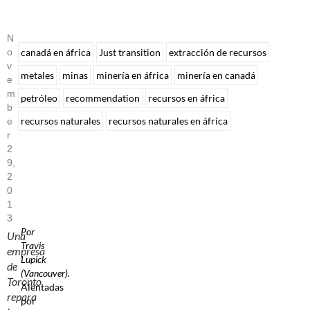
N
O
canadá en áfrica
Just transition
extracción de recursos
V
metales
minas
minería en áfrica
minería en canadá
E
M
petróleo
recommendation
recursos en áfrica
B
recursos naturales
recursos naturales en áfrica
E
R
2
9,
2
0
1
3
Por
Una
Travis
empresa
Lupick
de
(Vancouver).
Toronto
Alentadas
repara
por