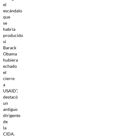
el
escándalo
que
se
habría
producido
si
Barack
Obama
hubiera
echado
el
cierre
a
USAID”,
destacó
un
antiguo
dirigente
de
la
CIDA.