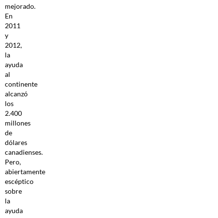
mejorado.
En
2011
y
2012,
la
ayuda
al
continente
alcanzó
los
2.400
millones
de
dólares
canadienses.
Pero,
abiertamente
escéptico
sobre
la
ayuda