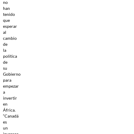
no
han
tenido
que
esperar
al
cambio
de
la
política
de
su
Gobierno
para
empezar
a
invertir
en
África.
“Canadá
es
un
inversor