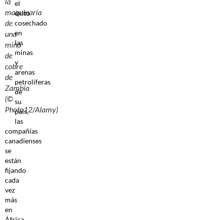
la
el
maquinaria
éxito
de
cosechado
en
una
las
mina
minas
de
y
cobre
arenas
de
petrolíferas
Zambia
de
(©
su
Photo12/Alamy)
país,
las
compañías
canadienses
se
están
fijando
cada
vez
más
en
África.