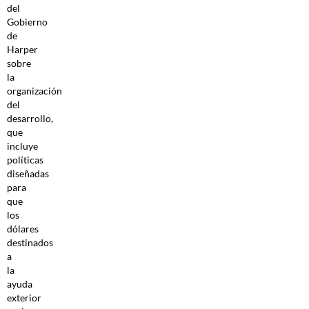
del
Gobierno
de
Harper
sobre
la
organización
del
desarrollo,
que
incluye
políticas
diseñadas
para
que
los
dólares
destinados
a
la
ayuda
exterior