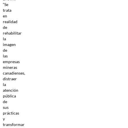
“Se
trata
en
realidad
de
rehabilitar
la
imagen
de
las
empresas
mineras
canadienses,
distraer
la
atención
pública
de
sus
prácticas
y
transformar