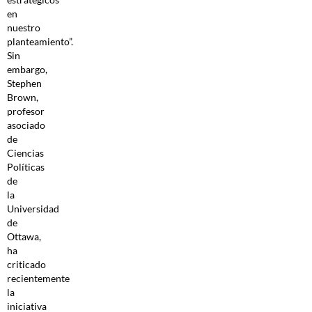
en
nuestro
planteamiento”.
Sin
embargo,
Stephen
Brown,
profesor
asociado
de
Ciencias
Políticas
de
la
Universidad
de
Ottawa,
ha
criticado
recientemente
la
iniciativa