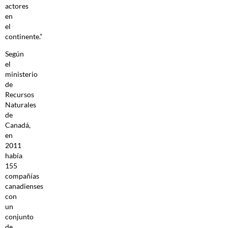
actores
en
el
continente.”
Según
el
ministerio
de
Recursos
Naturales
de
Canadá,
en
2011
había
155
compañías
canadienses
con
un
conjunto
de