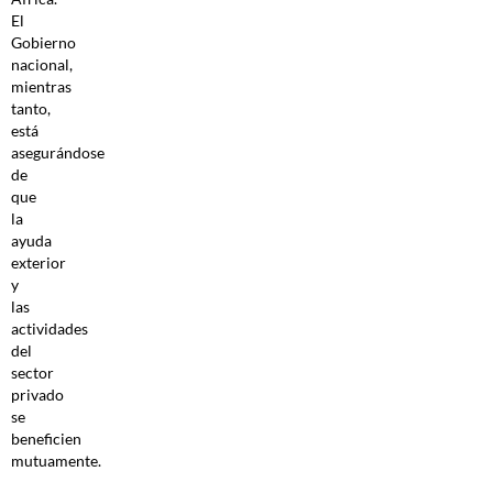
El
Gobierno
nacional,
mientras
tanto,
está
asegurándose
de
que
la
ayuda
exterior
y
las
actividades
del
sector
privado
se
beneficien
mutuamente.