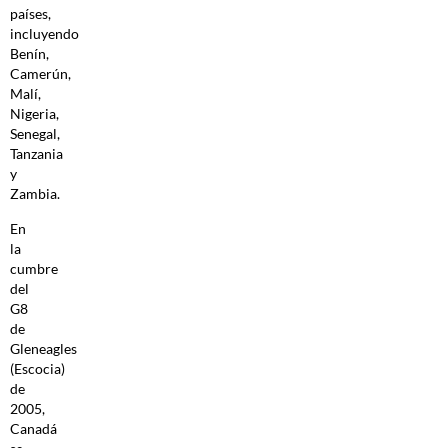
países,
incluyendo
Benín,
Camerún,
Malí,
Nigeria,
Senegal,
Tanzania
y
Zambia.
En
la
cumbre
del
G8
de
Gleneagles
(Escocia)
de
2005,
Canadá