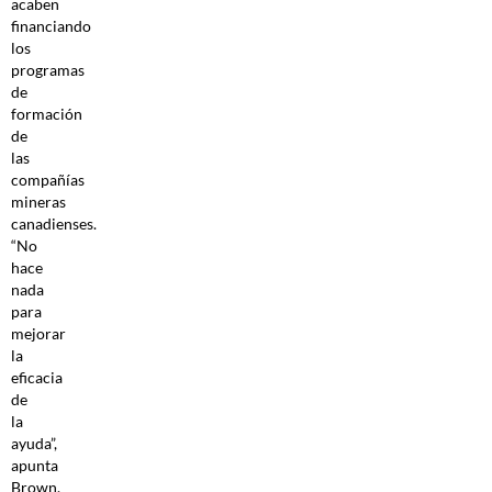
acaben
financiando
los
programas
de
formación
de
las
compañías
mineras
canadienses.
“No
hace
nada
para
mejorar
la
eficacia
de
la
ayuda”,
apunta
Brown.