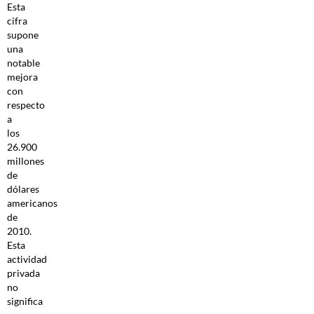
Esta
cifra
supone
una
notable
mejora
con
respecto
a
los
26.900
millones
de
dólares
americanos
de
2010.
Esta
actividad
privada
no
significa