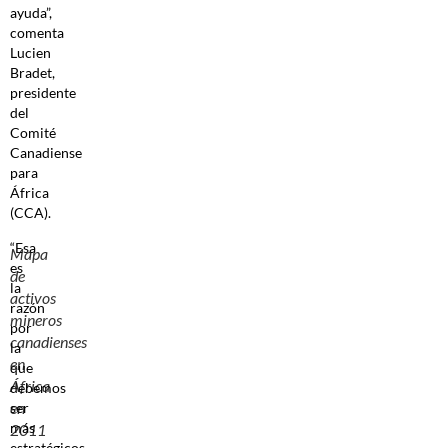
ayuda”,
comenta
Lucien
Bradet,
presidente
del
Comité
Canadiense
para
África
(CCA).
“Esa
Mapa
es
de
la
activos
razón
mineros
por
canadienses
la
en
que
África
debemos
en
ser
más
2011
estratégicos