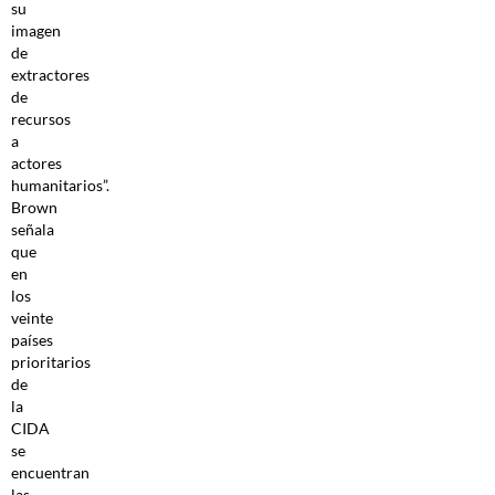
su
imagen
de
extractores
de
recursos
a
actores
humanitarios”.
Brown
señala
que
en
los
veinte
países
prioritarios
de
la
CIDA
se
encuentran
las