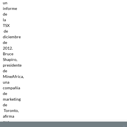
un
informe
de
la
TSX
de
diciembre
de
2012.
Bruce
Shapiro,
presidente
de
MineAfrica,
una
compañía
de
marketing
de
Toronto,
afirma
que