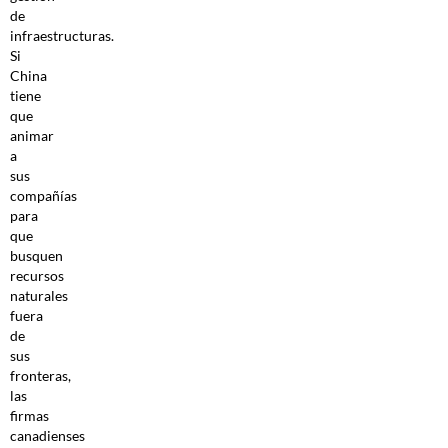
de
infraestructuras.
Si
China
tiene
que
animar
a
sus
compañías
para
que
busquen
recursos
naturales
fuera
de
sus
fronteras,
las
firmas
canadienses