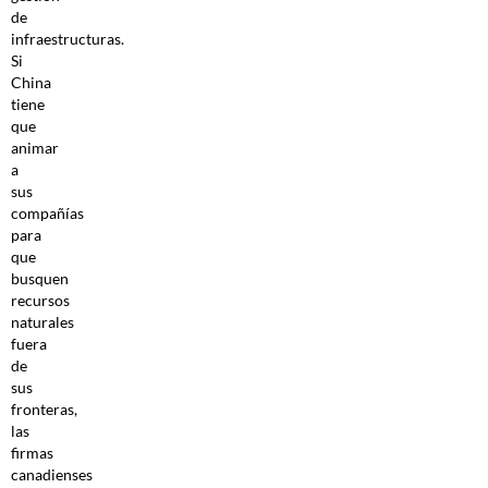
de
infraestructuras.
Si
China
tiene
que
animar
a
sus
compañías
para
que
busquen
recursos
naturales
fuera
de
sus
fronteras,
las
firmas
canadienses