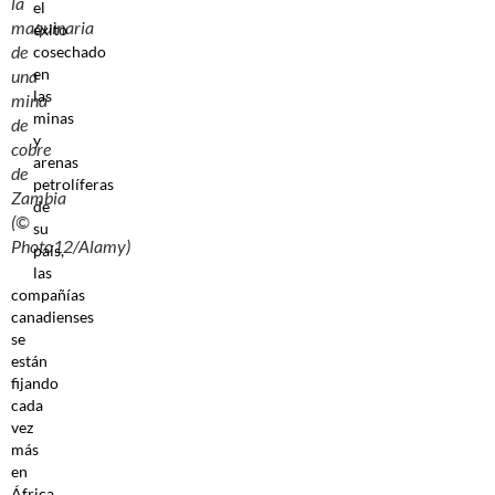
la
el
maquinaria
éxito
de
cosechado
en
una
las
mina
minas
de
y
cobre
arenas
de
petrolíferas
Zambia
de
(©
su
Photo12/Alamy)
país,
las
compañías
canadienses
se
están
fijando
cada
vez
más
en
África.