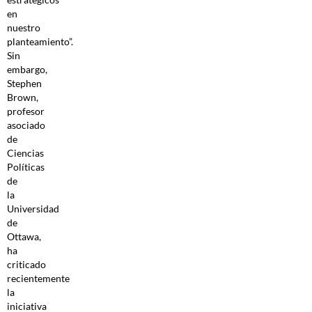
en
nuestro
planteamiento”.
Sin
embargo,
Stephen
Brown,
profesor
asociado
de
Ciencias
Políticas
de
la
Universidad
de
Ottawa,
ha
criticado
recientemente
la
iniciativa