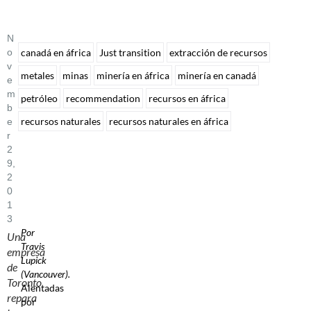
N
O
canadá en áfrica
Just transition
extracción de recursos
V
metales
minas
minería en áfrica
minería en canadá
E
M
petróleo
recommendation
recursos en áfrica
B
recursos naturales
recursos naturales en áfrica
E
R
2
9,
2
0
1
3
Por
Una
Travis
empresa
Lupick
de
(Vancouver).
Toronto
Alentadas
repara
por