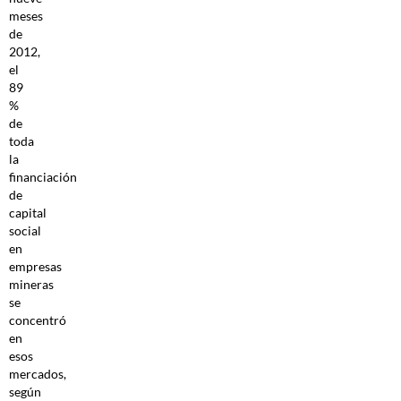
meses
de
2012,
el
89
%
de
toda
la
financiación
de
capital
social
en
empresas
mineras
se
concentró
en
esos
mercados,
según