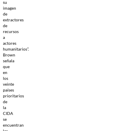
su
imagen
de
extractores
de
recursos
a
actores
humanitarios”.
Brown
señala
que
en
los
veinte
países
prioritarios
de
la
CIDA
se
encuentran
las