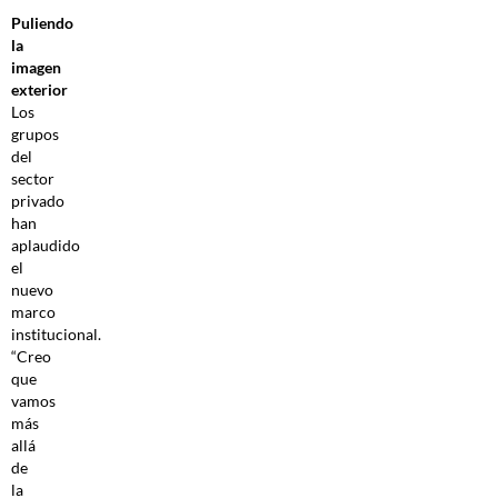
Puliendo
la
imagen
exterior
Los
grupos
del
sector
privado
han
aplaudido
el
nuevo
marco
institucional.
“Creo
que
vamos
más
allá
de
la