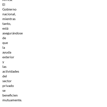
El
Gobierno
nacional,
mientras
tanto,
está
asegurándose
de
que
la
ayuda
exterior
y
las
actividades
del
sector
privado
se
beneficien
mutuamente.