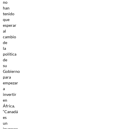
no
han
tenido
que
esperar
al
cambio
de
la
política
de
su
Gobierno
para
empezar
a
invertir
en
África.
“Canadá
es
un
inversor