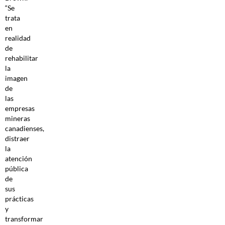
“Se
trata
en
realidad
de
rehabilitar
la
imagen
de
las
empresas
mineras
canadienses,
distraer
la
atención
pública
de
sus
prácticas
y
transformar