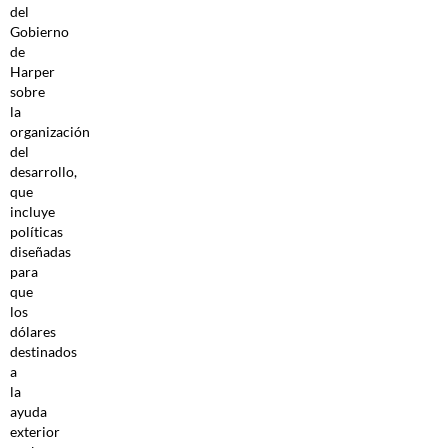
del
Gobierno
de
Harper
sobre
la
organización
del
desarrollo,
que
incluye
políticas
diseñadas
para
que
los
dólares
destinados
a
la
ayuda
exterior