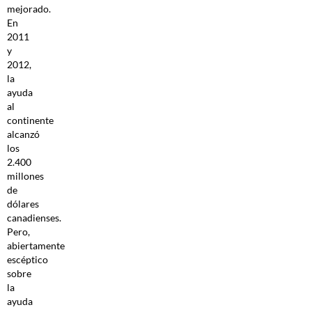
mejorado.
En
2011
y
2012,
la
ayuda
al
continente
alcanzó
los
2.400
millones
de
dólares
canadienses.
Pero,
abiertamente
escéptico
sobre
la
ayuda