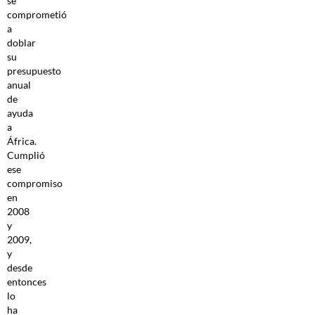
se
comprometió
a
doblar
su
presupuesto
anual
de
ayuda
a
África.
Cumplió
ese
compromiso
en
2008
y
2009,
y
desde
entonces
lo
ha