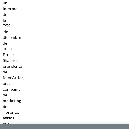
un
informe
de
la
TSX
de
diciembre
de
2012.
Bruce
Shapiro,
presidente
de
MineAfrica,
una
compañía
de
marketing
de
Toronto,
afirma
que