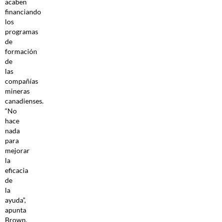
acaben
financiando
los
programas
de
formación
de
las
compañías
mineras
canadienses.
“No
hace
nada
para
mejorar
la
eficacia
de
la
ayuda”,
apunta
Brown.