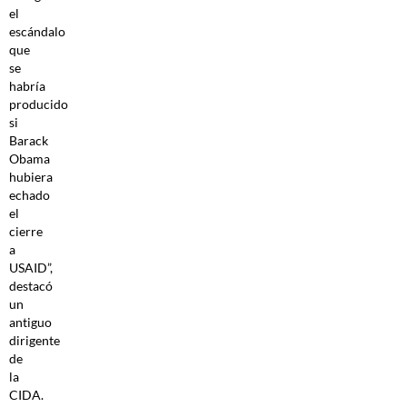
el
escándalo
que
se
habría
producido
si
Barack
Obama
hubiera
echado
el
cierre
a
USAID”,
destacó
un
antiguo
dirigente
de
la
CIDA.