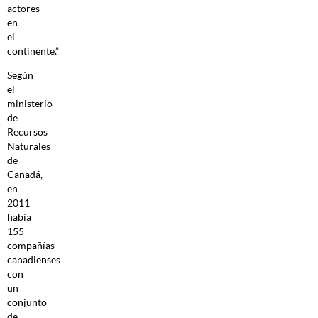
actores
en
el
continente.”
Según
el
ministerio
de
Recursos
Naturales
de
Canadá,
en
2011
había
155
compañías
canadienses
con
un
conjunto
de