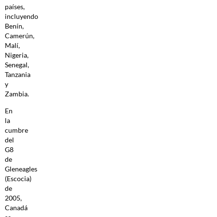
países,
incluyendo
Benín,
Camerún,
Malí,
Nigeria,
Senegal,
Tanzania
y
Zambia.
En
la
cumbre
del
G8
de
Gleneagles
(Escocia)
de
2005,
Canadá