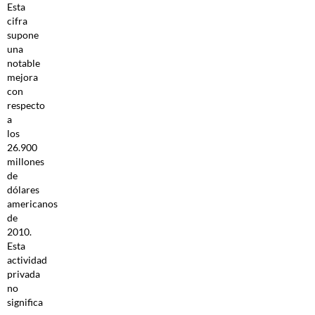
Esta
cifra
supone
una
notable
mejora
con
respecto
a
los
26.900
millones
de
dólares
americanos
de
2010.
Esta
actividad
privada
no
significa