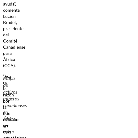
ayuda”,
comenta
Lucien
Bradet,
presidente
del
Comité
Canadiense
para
África
(CCA).
“Esa
Mapa
es
de
la
activos
razón
mineros
por
canadienses
la
en
que
África
debemos
en
ser
más
2011
estratégicos